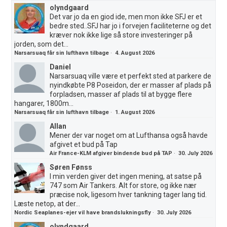
olyndgaard
Det var jo da en giod ide, men mon ikke SFJ er et
bedre sted..SFJ har jo i forvejen faciliteterne og det
kræver nok ikke lige så store investeringer på
jorden, som det...
Narsarsuaq får sin lufthavn tilbage
·
4. August 2026
Daniel
Narsarsuaq ville være et perfekt sted at parkere de
nyindkøbte P8 Poseidon, der er masser af plads på
forpladsen, masser af plads til at bygge flere
hangarer, 1800m...
Narsarsuaq får sin lufthavn tilbage
·
1. August 2026
Allan
Mener der var noget om at Lufthansa også havde
afgivet et bud på Tap
Air France-KLM afgiver bindende bud på TAP
·
30. July 2026
Søren Fønss
I min verden giver det ingen mening, at satse på
747 som Air Tankers. Alt for store, og ikke nær
præcise nok, ligesom hver tankning tager lang tid.
Læste netop, at der...
Nordic Seaplanes-ejer vil have brandslukningsfly
·
30. July 2026
olyndgaard