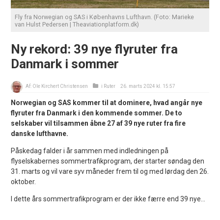
Fly fra Norwegian og SAS i Københavns Lufthavn. (Foto: Marieke
van Hulst Pedersen | Theaviationplatform.dk)
Ny rekord: 39 nye flyruter fra
Danmark i sommer
Af:
Ole Kirchert Christensen
i
Ruter
26. marts 2024 kl. 15:57
Norwegian og SAS kommer til at dominere, hvad angår nye
flyruter fra Danmark i den kommende sommer. De to
selskaber vil tilsammen åbne 27 af 39 nye ruter fra fire
danske lufthavne.
Påskedag falder i år sammen med indledningen på
flyselskabernes sommertrafikprogram, der starter søndag den
31. marts og vil vare syv måneder frem til og med lørdag den 26.
oktober.
I dette års sommertrafikprogram er der ikke færre end 39 nye...