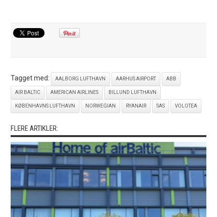
Tagget med:
AALBORG LUFTHAVN
AARHUS AIRPORT
ABB
AIR BALTIC
AMERICAN AIRLINES
BILLUND LUFTHAVN
KØBENHAVNS LUFTHAVN
NORWEGIAN
RYANAIR
SAS
VOLOTEA
FLERE ARTIKLER: