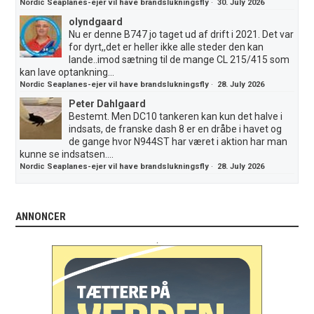
Nordic Seaplanes-ejer vil have brandslukningsfly
·
30. July 2026
olyndgaard
Nu er denne B747 jo taget ud af drift i 2021. Det var
for dyrt,,det er heller ikke alle steder den kan
lande..imod sætning til de mange CL 215/415 som
kan lave optankning...
Nordic Seaplanes-ejer vil have brandslukningsfly
·
28. July 2026
Peter Dahlgaard
Bestemt. Men DC10 tankeren kan kun det halve i
indsats, de franske dash 8 er en dråbe i havet og
de gange hvor N944ST har været i aktion har man
kunne se indsatsen....
Nordic Seaplanes-ejer vil have brandslukningsfly
·
28. July 2026
ANNONCER
.