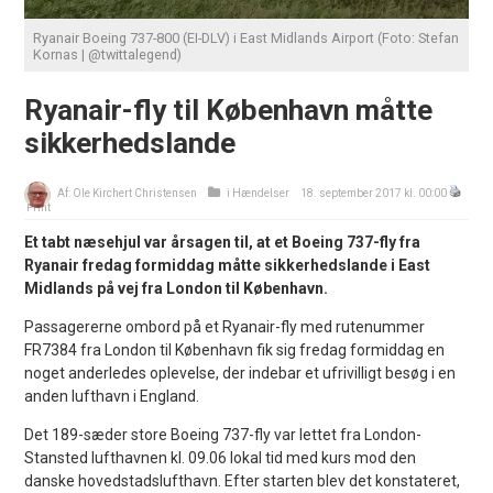
Ryanair Boeing 737-800 (EI-DLV) i East Midlands Airport (Foto: Stefan
Kornas | @twittalegend)
Ryanair-fly til København måtte
sikkerhedslande
Af:
Ole Kirchert Christensen
i
Hændelser
18. september 2017 kl. 00:00
Print
Et tabt næsehjul var årsagen til, at et Boeing 737-fly fra
Ryanair fredag formiddag måtte sikkerhedslande i East
Midlands på vej fra London til København.
Passagererne ombord på et Ryanair-fly med rutenummer
FR7384 fra London til København fik sig fredag formiddag en
noget anderledes oplevelse, der indebar et ufrivilligt besøg i en
anden lufthavn i England.
Det 189-sæder store Boeing 737-fly var lettet fra London-
Stansted lufthavnen kl. 09.06 lokal tid med kurs mod den
danske hovedstadslufthavn. Efter starten blev det konstateret,