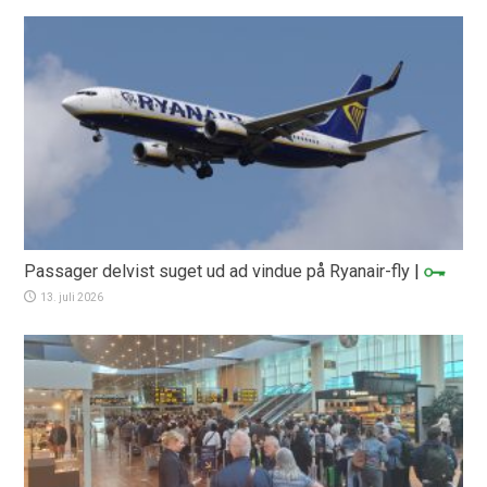
Passager delvist suget ud ad vindue på Ryanair-fly
|
13. juli 2026