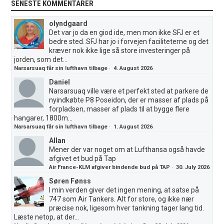
SENESTE KOMMENTARER
olyndgaard
Det var jo da en giod ide, men mon ikke SFJ er et
bedre sted..SFJ har jo i forvejen faciliteterne og det
kræver nok ikke lige så store investeringer på
jorden, som det...
Narsarsuaq får sin lufthavn tilbage
·
4. August 2026
Daniel
Narsarsuaq ville være et perfekt sted at parkere de
nyindkøbte P8 Poseidon, der er masser af plads på
forpladsen, masser af plads til at bygge flere
hangarer, 1800m...
Narsarsuaq får sin lufthavn tilbage
·
1. August 2026
Allan
Mener der var noget om at Lufthansa også havde
afgivet et bud på Tap
Air France-KLM afgiver bindende bud på TAP
·
30. July 2026
Søren Fønss
I min verden giver det ingen mening, at satse på
747 som Air Tankers. Alt for store, og ikke nær
præcise nok, ligesom hver tankning tager lang tid.
Læste netop, at der...