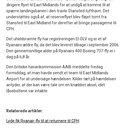
dirigere flyet til East Midlands for at undgå at komme til at
spærre landingsbanen i den travle Stansted-lufthavn. Det
understøttes også af, at reserveflyet blev fløjet tomt fra
Stansted til East Midland for derefter at bringe passagerne til
CPH.
Det uheldsramte fly har registreringen EI-DLV og er et af
Ryanairs ældre fly, da det blev leveret tilbage i september 2006.
Den gennemsnitlige alder på Ryanairs 400 Boeing 737-fly er i
dag på 6,8 år.
Den britiske havarikommission AAIB meddelte fredag
formiddag, at man havde sendt et team til East Midlands
Airport for at undersøge hændelsen. Kilder tæt på hændelsen
antyder, at der kan være tale om en knækket aksel, idet
låseboltene var intakte.
Relaterede artikler:
Lyde fik Ryanair-fly til at returnere til CPH