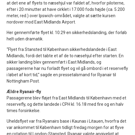
at det ene af flyets to næsehjul var faldet af, hvorfor piloterne,
efter i 20 minutter at have cirklet i 17.000 fods højde (ca. 5.200
meter, red.) over Ipswich-området, valgte at sætte kursen
nordover mod East Midlands Airport.
Her gennemførte flyet kl. 10.29 en sikkerhedslanding, der forløb
helt uden dramatik.
“Flyet fra Stansted til København sikkerhedslandede i East
Midlands, fordi det tabte et af de to næsehjul efter starten. En
sikker landing blev gennemført i East Midlands, og
passagererne har nu forladt flyet og vil gå ombord i et reservefly
i løbet af kort tid,” sagde en pressetalsmand for Ryanair til
Nottingham Post.
Ældre Ryanair-fly
Passagerene blev fløjet fra East Midlands til København med et
reservefly, og dette landede i CPH kl. 16.18 med fire og en halv
times forsinkelse.
Uheldsflyet var fra Ryanairs base i Kaunas i Litauen, hvorfra det
var ankommet til København tidligt fredag morgen for at flyve
en rotation til London-Stansted. Ryanair valgte angiveligt at