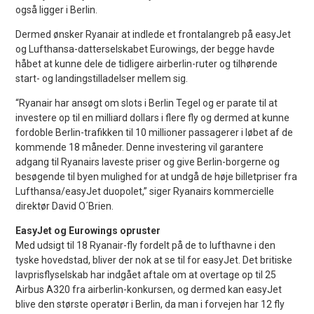
også ligger i Berlin.
Dermed ønsker Ryanair at indlede et frontalangreb på easyJet
og Lufthansa-datterselskabet Eurowings, der begge havde
håbet at kunne dele de tidligere airberlin-ruter og tilhørende
start- og landingstilladelser mellem sig.
“Ryanair har ansøgt om slots i Berlin Tegel og er parate til at
investere op til en milliard dollars i flere fly og dermed at kunne
fordoble Berlin-trafikken til 10 millioner passagerer i løbet af de
kommende 18 måneder. Denne investering vil garantere
adgang til Ryanairs laveste priser og give Berlin-borgerne og
besøgende til byen mulighed for at undgå de høje billetpriser fra
Lufthansa/easyJet duopolet,” siger Ryanairs kommercielle
direktør David O´Brien.
EasyJet og Eurowings opruster
Med udsigt til 18 Ryanair-fly fordelt på de to lufthavne i den
tyske hovedstad, bliver der nok at se til for easyJet. Det britiske
lavprisflyselskab har indgået aftale om at overtage op til 25
Airbus A320 fra airberlin-konkursen, og dermed kan easyJet
blive den største operatør i Berlin, da man i forvejen har 12 fly