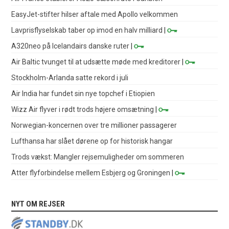
EasyJet-stifter hilser aftale med Apollo velkommen
Lavprisflyselskab taber op imod en halv milliard
|
A320neo på Icelandairs danske ruter
|
Air Baltic tvunget til at udsætte møde med kreditorer
|
Stockholm-Arlanda satte rekord i juli
Air India har fundet sin nye topchef i Etiopien
Wizz Air flyver i rødt trods højere omsætning
|
Norwegian-koncernen over tre millioner passagerer
Lufthansa har slået dørene op for historisk hangar
Trods vækst: Mangler rejsemuligheder om sommeren
Atter flyforbindelse mellem Esbjerg og Groningen
|
NYT OM REJSER