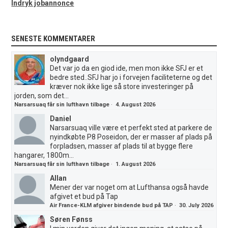
Indryk jobannonce
SENESTE KOMMENTARER
olyndgaard
Det var jo da en giod ide, men mon ikke SFJ er et
bedre sted..SFJ har jo i forvejen faciliteterne og det
kræver nok ikke lige så store investeringer på
jorden, som det...
Narsarsuaq får sin lufthavn tilbage
·
4. August 2026
Daniel
Narsarsuaq ville være et perfekt sted at parkere de
nyindkøbte P8 Poseidon, der er masser af plads på
forpladsen, masser af plads til at bygge flere
hangarer, 1800m...
Narsarsuaq får sin lufthavn tilbage
·
1. August 2026
Allan
Mener der var noget om at Lufthansa også havde
afgivet et bud på Tap
Air France-KLM afgiver bindende bud på TAP
·
30. July 2026
Søren Fønss