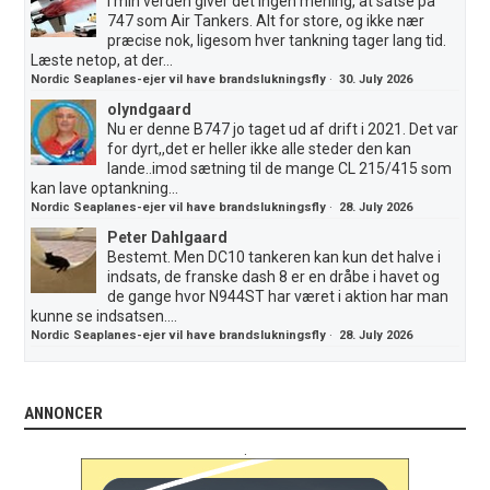
I min verden giver det ingen mening, at satse på
747 som Air Tankers. Alt for store, og ikke nær
præcise nok, ligesom hver tankning tager lang tid.
Læste netop, at der...
Nordic Seaplanes-ejer vil have brandslukningsfly
·
30. July 2026
olyndgaard
Nu er denne B747 jo taget ud af drift i 2021. Det var
for dyrt,,det er heller ikke alle steder den kan
lande..imod sætning til de mange CL 215/415 som
kan lave optankning...
Nordic Seaplanes-ejer vil have brandslukningsfly
·
28. July 2026
Peter Dahlgaard
Bestemt. Men DC10 tankeren kan kun det halve i
indsats, de franske dash 8 er en dråbe i havet og
de gange hvor N944ST har været i aktion har man
kunne se indsatsen....
Nordic Seaplanes-ejer vil have brandslukningsfly
·
28. July 2026
ANNONCER
.