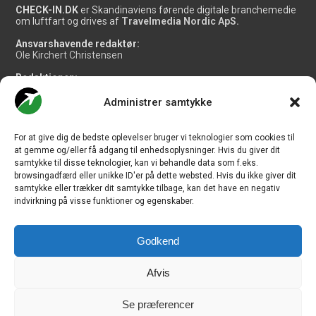
CHECK-IN.DK
er Skandinaviens førende digitale branchemedie
om luftfart og drives af
Travelmedia Nordic ApS.
Ansvarshavende redaktør:
Ole Kirchert Christensen
Redaktionen:
Christian Granhøj Skouboe
Henrik Baumgarten
Administrer samtykke
Danny Longhi Andreasen
Mathias Majlund Laursen
For at give dig de bedste oplevelser bruger vi teknologier som cookies til
Salg og jobannoncer:
at gemme og/eller få adgang til enhedsoplysninger. Hvis du giver dit
salg@travelmedianordic.com
samtykke til disse teknologier, kan vi behandle data som f.eks.
browsingadfærd eller unikke ID'er på dette websted. Hvis du ikke giver dit
samtykke eller trækker dit samtykke tilbage, kan det have en negativ
Vi tager ansvar for indholdet og er tilmeldt
indvirkning på visse funktioner og egenskaber.
Godkend
Siden er udviklet af
JHV Media Consult.
Afvis
Se præferencer