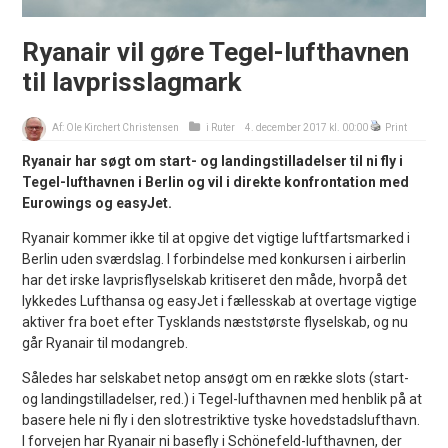
Ryanair vil gøre Tegel-lufthavnen
til lavprisslagmark
Af:
Ole Kirchert Christensen
i
Ruter
4. december 2017 kl. 00:00
Print
Ryanair har søgt om start- og landingstilladelser til ni fly i
Tegel-lufthavnen i Berlin og vil i direkte konfrontation med
Eurowings og easyJet.
Ryanair kommer ikke til at opgive det vigtige luftfartsmarked i
Berlin uden sværdslag. I forbindelse med konkursen i airberlin
har det irske lavprisflyselskab kritiseret den måde, hvorpå det
lykkedes Lufthansa og easyJet i fællesskab at overtage vigtige
aktiver fra boet efter Tysklands næststørste flyselskab, og nu
går Ryanair til modangreb.
Således har selskabet netop ansøgt om en række slots (start-
og landingstilladelser, red.) i Tegel-lufthavnen med henblik på at
basere hele ni fly i den slotrestriktive tyske hovedstadslufthavn.
I forvejen har Ryanair ni basefly i Schönefeld-lufthavnen, der