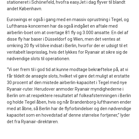
stationeret i Schönefeld, hvofra easyJet i dag flyver til blandt
andet København.
Eurowings er også i gang med en massiv oprustning i Tegel, og
Lufthansa-koncernen har da også indgået en aftale med
airberlin-boet om at overtage 81 fly og 3.000 ansatte. En del af
disse fly har baser i Düsseldorf og Wien, men det ventes at
omkring 20 fly vil blive indsat i Berlin, hvorfor der er udsigt til et
veritabelt lavprisslag, hvis det lykkes for Ryanair at sikre sig de
nødvendige slots til operationen.
“Vi ser frem til i god tid at kunne modtage bekræftelse på, at vi
får tildelt de ansøgte slots, hvilket vil gøre det muligt at erstatte
30 procent af den mistede airberlin-kapacitet i Tegel med nye
Ryanair-ruter. Herudover anmoder Ryanair myndighederne i
Berlin om at respektere resultatet af folkeafstemningen i Berlin
og holde Tegel åben, hvis og når Brandenborg-lufthavnen ender
med at åbne, så Berlin har de flyforbindelser og den nødvendige
kapacitet som en hovedstad af denne størrelse fortjener,” lyder
det fra Ryanair-direktøren.