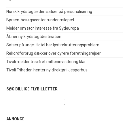
Norsk krydstogtrederi satser på personalisering
Børsen-besøgscenter runder milepæl
Melder om stor interesse fra Sydeuropa
Åbner ny krydstogtdestination
Satser på unge: Hotel har løst rekrutteringsproblem
Rekordforbrug dækker over dyrere forretningsrejser
Tivoli melder trecifret millioninvestering klar
Tivoli Friheden henter ny direktør i Jesperhus
SØG BILLIGE FLYBILLETTER
.
.
ANNONCE
.