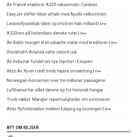
Air France etablerer A320-sæsonrute i Caribien
EasyJet-stifter hilser aftale med Apollo velkommen
Lavprisflyselskab taber op imod en halv milliard
|
A320neo på Icelandairs danske ruter
|
Air Baltic tvunget til at udsætte møde med kreditorer
|
Stockholm-Arlanda satte rekord i juli
Air India har fundet sin nye topchef i Etiopien
Wizz Air flyver i rødt trods højere omsætning
|
Norwegian-koncernen over tre millioner passagerer
Lufthansa har slået dørene op for historisk hangar
Trods vækst: Mangler rejsemuligheder om sommeren
Atter flyforbindelse mellem Esbjerg og Groningen
|
NYT OM REJSER