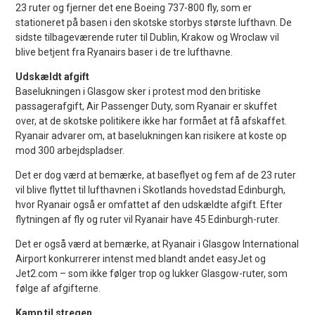
23 ruter og fjerner det ene Boeing 737-800 fly, som er
stationeret på basen i den skotske storbys største lufthavn. De
sidste tilbageværende ruter til Dublin, Krakow og Wroclaw vil
blive betjent fra Ryanairs baser i de tre lufthavne.
Udskældt afgift
Baselukningen i Glasgow sker i protest mod den britiske
passagerafgift, Air Passenger Duty, som Ryanair er skuffet
over, at de skotske politikere ikke har formået at få afskaffet.
Ryanair advarer om, at baselukningen kan risikere at koste op
mod 300 arbejdspladser.
Det er dog værd at bemærke, at baseflyet og fem af de 23 ruter
vil blive flyttet til lufthavnen i Skotlands hovedstad Edinburgh,
hvor Ryanair også er omfattet af den udskældte afgift. Efter
flytningen af fly og ruter vil Ryanair have 45 Edinburgh-ruter.
Det er også værd at bemærke, at Ryanair i Glasgow International
Airport konkurrerer intenst med blandt andet easyJet og
Jet2.com – som ikke følger trop og lukker Glasgow-ruter, som
følge af afgifterne.
Kamp til stregen