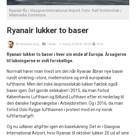
Ryanair-fly i Glasgow International Airport. Foto: Ralf Roletschek /
Wikimedia Commons.
Ryanair lukker to baser
Af:
Andreas Krog
i
Ruter
1. marts 2018 kl. 00:00
Print
Ryanair lukker to baser i hver sin ende af Europa. Årsagerne
til lukningerne er vidt forskellige.
Normalt hører man mest om det når Ryanair åbner nye baser
rundt omkring i store, mellemstore og små europæiske
lufthavne. Men det irske lavprisselskab lukker faktisk også
baser igen. Det gjorde selskabet i 2015, da man forlod
Københavns Lufthavn og Billund Lufthavn efter et nederlag til
den danske fagbevægelse i Arbejdsretten. Og i 2016, da man
forlod Oslo Rygge-lufthavnen i protest mod en ny norsk
luftfartsafgift.
Og nu udløser afgifter igen en baselukning. Det er i Glasgow
International Airport, hvor Ryanair til oktober lukker 20 ud af sine