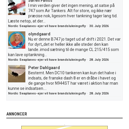
Søren Fønss
I min verden giver det ingen mening, at satse på
747 som Air Tankers. Alt for store, og ikke nær
præcise nok, ligesom hver tankning tager lang tid.
Læste netop, at der...
Nordic Seaplanes-ejer vil have brandslukningsfly
·
30. July 2026
olyndgaard
Nu er denne B747 jo taget ud af drift i 2021. Det var
for dyrt,,det er heller ikke alle steder den kan
lande..imod sætning til de mange CL 215/415 som
kan lave optankning...
Nordic Seaplanes-ejer vil have brandslukningsfly
·
28. July 2026
Peter Dahlgaard
Bestemt. Men DC10 tankeren kan kun det halve i
indsats, de franske dash 8 er en dråbe i havet og
de gange hvor N944ST har været i aktion har man
kunne se indsatsen....
Nordic Seaplanes-ejer vil have brandslukningsfly
·
28. July 2026
ANNONCER
.