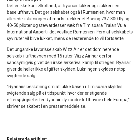
Det er ikke kun i Skotland, at Ryanair lukker og slukker i en
baselufthavn. Det gør selskabet også i Rumænien, hvor man
allerede i slutningen af marts trækker et Boeing 737-800 fly og
40-50 piloter og stewardesser væk fra Timisoara Traian Vuia
International Airport i det vestlige Rumænien. Fem af selskabets
syv ruter vil blive lukket, mens de resterende to vil fortsætte.
Det ungarske lavprisselskab Wizz Air er det dominerende
selskab i lufthavnen med 15 ruter. Wizz Air har derfor
sandsynligvis givet den irske ærkerival kamp til stregen. Ryanair
giver da heller ikke afgifter skylden. Lukningen skyldes netop
svigtende salg.
”Ryanairs beslutning om at lukke basen i Timisoara skyldes
svigtende salg på et tidspunkt, hvor der er stigende
efterspørgsel efter Ryanair-fly i andre lufthavne i hele Europa,”
skriver selskabet i en pressemeddelelse.
Relaterede artikler: