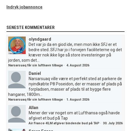
Indryk jobannonce
SENESTE KOMMENTARER
olyndgaard
Det var jo da en giod ide, men mon ikke SFJ er et
bedre sted..SFJ har jo i forvejen faciliteterne og det
kræver nok ikke lige så store investeringer på
jorden, som det...
Narsarsuaq får sin lufthavn tilbage
·
4. August 2026
Daniel
Narsarsuaq ville være et perfekt sted at parkere de
nyindkøbte P8 Poseidon, der er masser af plads på
forpladsen, masser af plads til at bygge flere
hangarer, 1800m...
Narsarsuaq får sin lufthavn tilbage
·
1. August 2026
Allan
Mener der var noget om at Lufthansa også havde
afgivet et bud på Tap
Air France-KLM afgiver bindende bud på TAP
·
30. July 2026