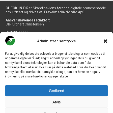
CHECK-IN.DK
er Skandinaviens førende digitale branchemedie
om luftfart og drives af
Travelmedia Nordic ApS.
Ansvarshavende redaktør:
Ole Kirchert Christensen
Redaktionen:
Christian Granhøj Skouboe
Henrik Baumgarten
Administrer samtykke
Danny Longhi Andreasen
Mathias Majlund Laursen
For at give dig de bedste oplevelser bruger vi teknologier som cookies til
Salg og jobannoncer:
at gemme og/eller få adgang til enhedsoplysninger. Hvis du giver dit
salg@travelmedianordic.com
samtykke til disse teknologier, kan vi behandle data som f.eks.
browsingadfærd eller unikke ID'er på dette websted. Hvis du ikke giver dit
samtykke eller trækker dit samtykke tilbage, kan det have en negativ
Vi tager ansvar for indholdet og er tilmeldt
indvirkning på visse funktioner og egenskaber.
Godkend
Siden er udviklet af
JHV Media Consult.
Afvis