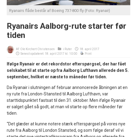
Ryanairs flåde består af Boeing 737-800 fly (Foto: Ryanair)
Ryanairs Aalborg-rute starter før
tiden
Af:
Ole Kirchert Christensen
i
Ruter
18. april 2017
Senest opdateret: 18. april 2017 kl. 10:00
Print
Ifølge Ryanair er det rekordstor efterspørgsel, der har fået
selskabet til at starte op fra Aalborg Lufthavn allerede den 5.
september, hvilket er næste to måneder før tiden.
Da Ryanair i slutningen af februar annoncerede åbningen at en
ny rute fra London-Stansted til Aalborg Lufthavn, var
starttidspunktet fastsat til den 31. oktober. Men ifølge Ryanair
er salget gået så godt, at man vil starte op flere måneder før
tiden.
“Det glæder at kunne notere stærk efterspørgsel på vores nye
rute fra Aalborg til London Stansted, og som følge deraf vil vi
starte det nye vintertrafikprogram fra Aalborg op allerede fra