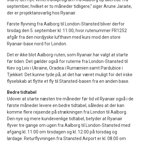
september, hvilket er to måneder tidligere,” siger Arune Jaraite,
der er projektansvarlig hos Ryanair.
Første flyvning fra Aalborg til London-Stansted bliver derfor
tirsdag den 5. september kl. 11.00, hvor rutenummer FR1252
afgår fra den nordjyske lufthavn med kurs mod den store
Ryanair-base nord for London.
Det er ikke blot Aalborg-ruten, som Ryanair har valgt at starte
før tiden. Det gælder også for ruterne fra London-Stansted til
Kiev og Lviv i Ukraine, Oradea i Rumænien samt Pardubice i
Tjekkiet. Det kunne tyde på, at det har været muligt for det irske
flyselskab at flytte et fly til Stansted-basen fra en anden base.
Bedre tidtabel
Udover at starte næsten tre måneder før tid vil Ryanair også i de
første måneder levere en bedre tidtabel, således at der kan
komme flere rejsende på strækningen fra London til Aalborg.
Den nye og mere kundevenlige tidtabel, betyder at Ryanair
flyver tre gange om ugen fra Aalborg til London-Stansted med
afgang kl. 11.00 om tirsdagen og kl. 12.00 på torsdag og
lørdage. Returflyvningen fra Stansted Airport er kl. 08.00 om