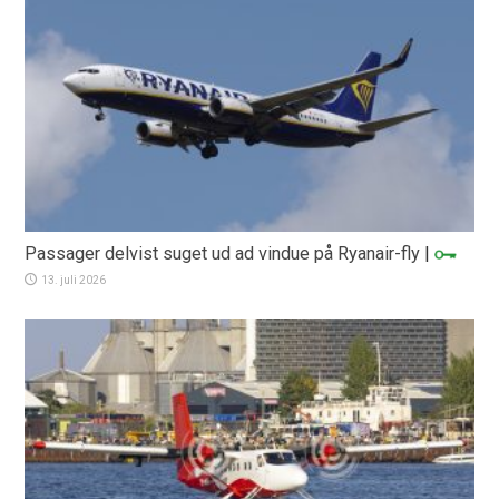
Passager delvist suget ud ad vindue på Ryanair-fly
|
13. juli 2026