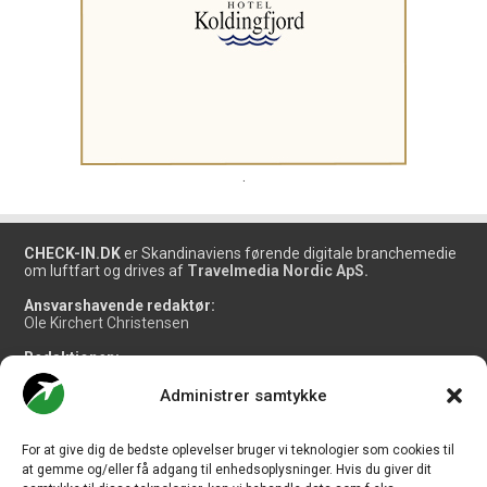
.
CHECK-IN.DK
er Skandinaviens førende digitale branchemedie
om luftfart og drives af
Travelmedia Nordic ApS.
Ansvarshavende redaktør:
Ole Kirchert Christensen
Redaktionen:
Christian Granhøj Skouboe
Henrik Baumgarten
Administrer samtykke
Danny Longhi Andreasen
Mathias Majlund Laursen
For at give dig de bedste oplevelser bruger vi teknologier som cookies til
Salg og jobannoncer:
at gemme og/eller få adgang til enhedsoplysninger. Hvis du giver dit
salg@travelmedianordic.com