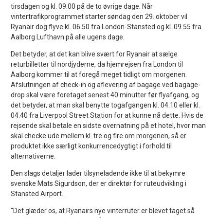
tirsdagen og kl. 09.00 på de to øvrige dage. Når
vintertrafikprogrammet starter søndag den 29. oktober vil
Ryanair dog flyve kl. 06.50 fra London-Stansted og kl. 09.55 fra
Aalborg Lufthavn på alle ugens dage.
Det betyder, at det kan blive svært for Ryanair at sælge
returbilletter til nordjyderne, da hjemrejsen fra London til
Aalborg kommer til at foregå meget tidligt om morgenen.
Afslutningen af check-in og aflevering af bagage ved bagage-
drop skal være foretaget senest 40 minutter før flyafgang, og
det betyder, at man skal benytte togafgangen kl. 04.10 eller kl.
04.40 fra Liverpool Street Station for at kunne nå dette. Hvis de
rejsende skal betale en sidste overnatning på et hotel, hvor man
skal checke ude mellem kl. tre og fire om morgenen, så er
produktet ikke særligt konkurrencedygtigt i forhold til
alternativerne.
Den slags detaljer lader tilsyneladende ikke til at bekymre
svenske Mats Sigurdson, der er direktør for ruteudvikling i
Stansted Airport.
“Det glæder os, at Ryanairs nye vinterruter er blevet taget så