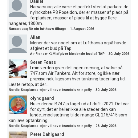
Daniel
Narsarsuaq ville være et perfekt sted at parkere de
nyindkøbte P8 Poseidon, der er masser af plads på
forpladsen, masser af plads til at bygge flere
hangarer, 1800m...
Narsarsuaq får sin lufthavn tilbage
·
1. August 2026
Allan
Mener der var noget om at Lufthansa også havde
afgivet et bud på Tap
Air France-KLM afgiver bindende bud på TAP
·
30. July 2026
Søren Fønss
I min verden giver det ingen mening, at satse på
747 som Air Tankers. Alt for store, og ikke nær
præcise nok, ligesom hver tankning tager lang tid.
Læste netop, at der...
Nordic Seaplanes-ejer vil have brandslukningsfly
·
30. July 2026
olyndgaard
Nu er denne B747 jo taget ud af drift i 2021. Det var
for dyrt,,det er heller ikke alle steder den kan
lande..imod sætning til de mange CL 215/415 som
kan lave optankning...
Nordic Seaplanes-ejer vil have brandslukningsfly
·
28. July 2026
Peter Dahlgaard