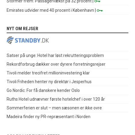
Stormer frem: Passagervækst på 32 procent
|
Emirates udvider med 40 procent i København
|
NYT OM REJSER
Satser på unge: Hotel har løst rekrutteringsproblem
Rekordforbrug dækker over dyrere forretningsrejser
Tivoli melder trecifret millioninvestering klar
Tivoli Friheden henter ny direktør i Jesperhus
Go Nordic: For få danskere kender Oslo
Ruths Hotel udnævner første hotelchef i over 120 år
Sommerferien er slut – men sæsonen er ikke ovre
Madeira finder ny PR-repræsentant i Norden