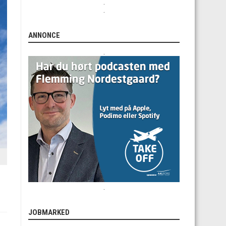
.
.
ANNONCE
.
.
JOBMARKED