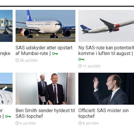
SAS udskyder atter opstart
Ny SAS-rute kan potentiel
trejke
af Mumbai-rute
|
komme i luften til august
|
28. juli 2026
17. juli 2026
er
Ben Smith sender hyldest til
Officielt: SAS mister sin
b
|
SAS-topchef
topchef
9. juli 2026
8. juli 2026