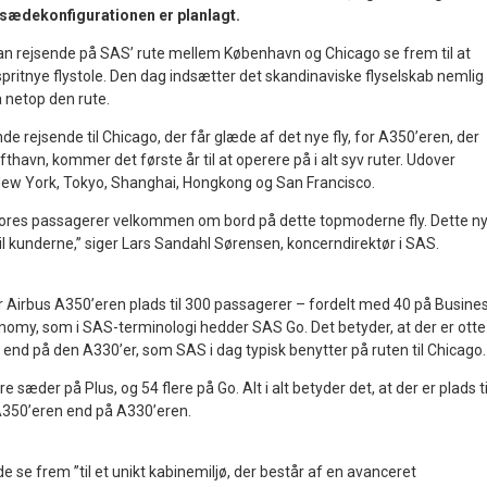
 sædekonfigurationen er planlagt.
kan rejsende på SAS’ rute mellem København og Chicago se frem til at
e spritnye flystole. Den dag indsætter det skandinaviske flyselskab nemlig
 netop den rute.
de rejsende til Chicago, der får glæde af det nye fly, for A350’eren, der
thavn, kommer det første år til at operere på i alt syv ruter. Udover
, New York, Tokyo, Shanghai, Hongkong og San Francisco.
e vores passagerer velkommen om bord på dette topmoderne fly. Dette n
d til kunderne,” siger Lars Sandahl Sørensen, koncerndirektør i SAS.
r Airbus A350’eren plads til 300 passagerer – fordelt med 40 på Busines
nomy, som i SAS-terminologi hedder SAS Go. Det betyder, at der er otte
 end på den A330’er, som SAS i dag typisk benytter på ruten til Chicago.
e sæder på Plus, og 54 flere på Go. Alt i alt betyder det, at der er plads ti
350’eren end på A330’eren.
e se frem ”til et unikt kabinemiljø, der består af en avanceret