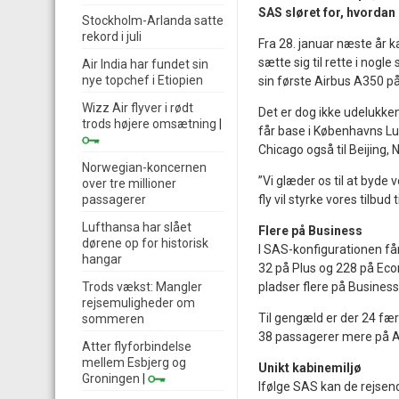
SAS sløret for, hvordan
Stockholm-Arlanda satte
rekord i juli
Fra 28. januar næste år 
sætte sig til rette i nogl
Air India har fundet sin
nye topchef i Etiopien
sin første Airbus A350 på
Wizz Air flyver i rødt
Det er dog ikke udelukken
trods højere omsætning
|
får base i Københavns Luf
Chicago også til Beijing
Norwegian-koncernen
”Vi glæder os til at byd
over tre millioner
passagerer
fly vil styrke vores tilbu
Lufthansa har slået
Flere på Business
dørene op for historisk
I SAS-konfigurationen få
hangar
32 på Plus og 228 på Eco
Trods vækst: Mangler
pladser flere på Business
rejsemuligheder om
Til gengæld er der 24 færr
sommeren
38 passagerer mere på A
Atter flyforbindelse
mellem Esbjerg og
Unikt kabinemiljø
Groningen
|
Ifølge SAS kan de rejsend