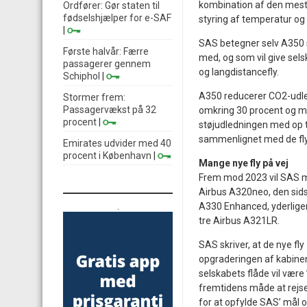
kombination af den mest 
Ordfører: Gør staten til
fødselshjælper for e-SAF
styring af temperatur og 
|
SAS betegner selv A350 
Første halvår: Færre
med, og som vil give sel
passagerer gennem
og langdistancefly.
Schiphol
|
A350 reducerer CO2-udl
Stormer frem:
Passagervækst på 32
omkring 30 procent og m
procent
|
støjudledningen med op t
sammenlignet med de fly,
Emirates udvider med 40
procent i København
|
Mange nye fly på vej
Frem mod 2023 vil SAS 
Airbus A320neo, den sids
.
A330 Enhanced, yderlige
tre Airbus A321LR.
SAS skriver, at de nye 
opgraderingen af kabinen
selskabets flåde vil være 
fremtidens måde at rejs
for at opfylde SAS’ mål 