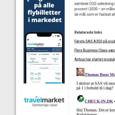
samlede CO2-udledning 
procent i 2030 – en måls
de mål, som er fastsat af
Relaterede links
Første SAS A350 på prod
Flere Business Class-sæd
Airbus har startet produk