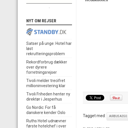
.
NYT OM REJSER
Satser på unge: Hotel har
løst
rekrutteringsproblem
Rekordforbrug dækker
over dyrere
forretningsrejser
Tivoli melder trecifret
millioninvestering klar
Tivoli Friheden henter ny
direktør i Jesperhus
Go Nordic: For få
danskere kender Oslo
Tagget med:
AIRBUS A350
Ruths Hotel udnævner
første hotelchef i over