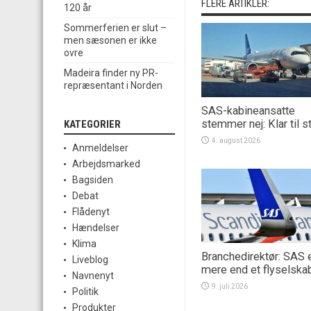
FLERE ARTIKLER:
120 år
Sommerferien er slut –
men sæsonen er ikke
ovre
Madeira finder ny PR-
repræsentant i Norden
SAS-kabineansatte
stemmer nej: Klar til s
KATEGORIER
4. august 2026
Anmeldelser
Arbejdsmarked
Bagsiden
Debat
Flådenyt
Hændelser
Klima
Branchedirektør: SAS 
Liveblog
mere end et flyselska
Navnenyt
9. juli 2026
Politik
Produkter