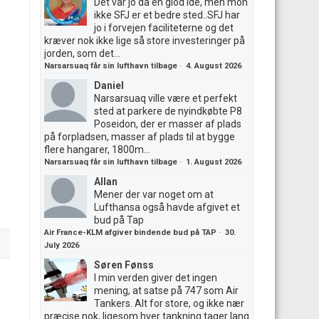
Det var jo da en giod ide, men mon
ikke SFJ er et bedre sted..SFJ har
jo i forvejen faciliteterne og det
kræver nok ikke lige så store investeringer på
jorden, som det...
Narsarsuaq får sin lufthavn tilbage
·
4. August 2026
Daniel
Narsarsuaq ville være et perfekt
sted at parkere de nyindkøbte P8
Poseidon, der er masser af plads
på forpladsen, masser af plads til at bygge
flere hangarer, 1800m...
Narsarsuaq får sin lufthavn tilbage
·
1. August 2026
Allan
Mener der var noget om at
Lufthansa også havde afgivet et
bud på Tap
Air France-KLM afgiver bindende bud på TAP
·
30.
July 2026
Søren Fønss
I min verden giver det ingen
mening, at satse på 747 som Air
Tankers. Alt for store, og ikke nær
præcise nok, ligesom hver tankning tager lang