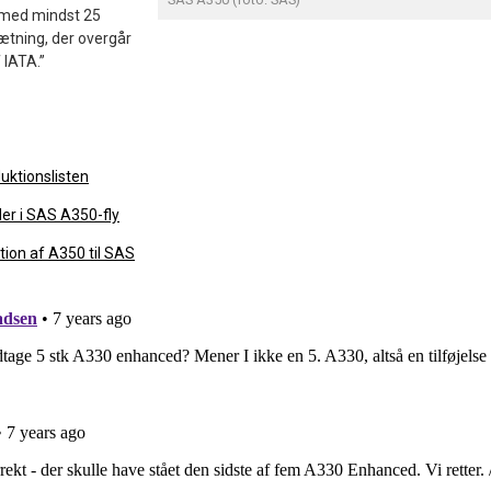
med mindst 25
ætning, der overgår
 IATA.”
uktionslisten
er i SAS A350-fly
tion af A350 til SAS