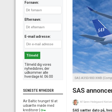
Fornavn:
Efternavn:
E-mail adresse:
Tilmeld dig vores
nyhedsbrev, der
udkommer alle
hverdage kl. 06:00
SAS A350-900 XWB (Comput
SAS annoncer
SENESTE NYHEDER
Air Baltic tvunget til at
Af:
Søren Hedegaard Nielse
udsætte møde med
kreditorer
|
SAS sætter dato på, hvo