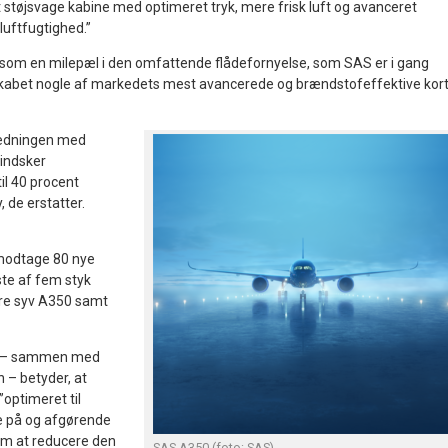
støjsvage kabine med optimeret tryk, mere frisk luft og avanceret
luftfugtighed.”
som en milepæl i den omfattende flådefornyelse, som SAS er i gang
skabet nogle af markedets mest avancerede og brændstofeffektive kort
edningen med
indsker
il 40 procent
 de erstatter.
modtage 80 nye
te af fem styk
re syv A350 samt
fly – sammen med
 – betyder, at
”optimeret til
e på og afgørende
om at reducere den
SAS A350 (foto: SAS)