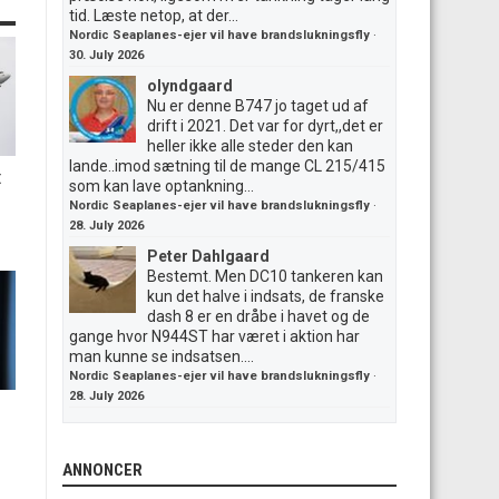
tid. Læste netop, at der...
Nordic Seaplanes-ejer vil have brandslukningsfly
·
30. July 2026
olyndgaard
Nu er denne B747 jo taget ud af
drift i 2021. Det var for dyrt,,det er
heller ikke alle steder den kan
lande..imod sætning til de mange CL 215/415
t
som kan lave optankning...
Nordic Seaplanes-ejer vil have brandslukningsfly
·
28. July 2026
Peter Dahlgaard
Bestemt. Men DC10 tankeren kan
kun det halve i indsats, de franske
dash 8 er en dråbe i havet og de
gange hvor N944ST har været i aktion har
man kunne se indsatsen....
Nordic Seaplanes-ejer vil have brandslukningsfly
·
28. July 2026
ANNONCER