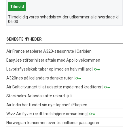
Tilmeld dig vores nyhedsbrev, der udkommer alle hverdage kl.
06:00
SENESTE NYHEDER
Air France etablerer A320-sæsonrute i Caribien
EasyJet-stifter hilser aftale med Apollo velkommen
Lavprisflyselskab taber op imod en halv milliard
|
A320neo på Icelandairs danske ruter
|
Air Baltic tvunget til at udsætte møde med kreditorer
|
Stockholm-Arlanda satte rekord i juli
Air India har fundet sin nye topchef i Etiopien
Wizz Air flyver i rødt trods højere omsætning
|
Norwegian-koncernen over tre millioner passagerer