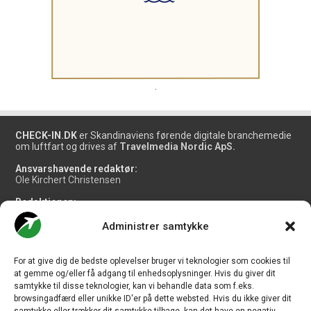
.
CHECK-IN.DK
er Skandinaviens førende digitale branchemedie
om luftfart og drives af
Travelmedia Nordic ApS.
Ansvarshavende redaktør:
Ole Kirchert Christensen
Redaktionen:
Christian Granhøj Skouboe
Henrik Baumgarten
Administrer samtykke
Danny Longhi Andreasen
Mathias Majlund Laursen
For at give dig de bedste oplevelser bruger vi teknologier som cookies til
Salg og jobannoncer:
at gemme og/eller få adgang til enhedsoplysninger. Hvis du giver dit
salg@travelmedianordic.com
samtykke til disse teknologier, kan vi behandle data som f.eks.
browsingadfærd eller unikke ID'er på dette websted. Hvis du ikke giver dit