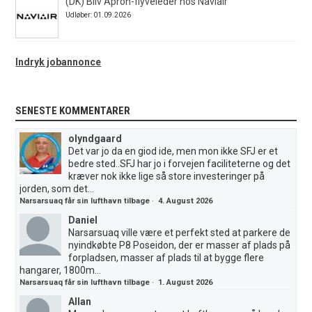
(DK) Bliv Apron-flyveleder hos Naviair
Udløber: 01.09.2026
Indryk jobannonce
SENESTE KOMMENTARER
olyndgaard
Det var jo da en giod ide, men mon ikke SFJ er et
bedre sted..SFJ har jo i forvejen faciliteterne og det
kræver nok ikke lige så store investeringer på
jorden, som det...
Narsarsuaq får sin lufthavn tilbage
·
4. August 2026
Daniel
Narsarsuaq ville være et perfekt sted at parkere de
nyindkøbte P8 Poseidon, der er masser af plads på
forpladsen, masser af plads til at bygge flere
hangarer, 1800m...
Narsarsuaq får sin lufthavn tilbage
·
1. August 2026
Allan