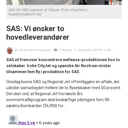
SAS CRJ900 opereret af CityJet. (Foto Charlotte |
Readyfortakeoff.se)
SAS: Vi ønsker to
hovedleverandører
Af:
Ole Kirchert Christensen
i
Flådenyt
4. september 2019 kl. 13:28
SAS vil fremover koncentrere wetlease-produktionen hos to
selskaber. Irske CityJet og spanske Air Nostrum mister
tilsammen fem fly i produktion for SAS.
Onsdag kunne SAS og Regional Jet offentliggøre en aftale, der
udvider samarbejdet mellem de to flyselskaber med 50 procent.
Det sker ved, at Regional Jet fra næste års
sommertrafikprogram skal beskæftige yderligere fem 90-
sæders Bombardier CRJ900 for...