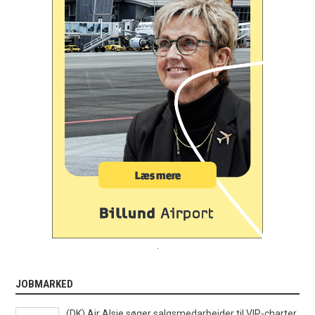
.
JOBMARKED
(DK) Air Alsie søger salgsmedarbejder til VIP-charter