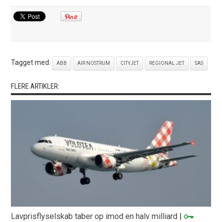
Tagget med:
ABB
AIR NOSTRUM
CITYJET
REGIONAL JET
SAS
FLERE ARTIKLER:
Lavprisflyselskab taber op imod en halv milliard
|