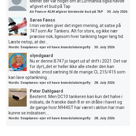
Mener der var noget om at Lufthansa også havde
afgivet et bud på Tap
Air France-KLM afgiver bindende bud på TAP
·
30. July 2026
Søren Fønss
I min verden giver det ingen mening, at satse på
747 som Air Tankers. Alt for store, og ikke nær
præcise nok, ligesom hver tankning tager lang tid.
Læste netop, at der...
Nordic Seaplanes-ejer vil have brandslukningsfly
·
30. July 2026
olyndgaard
Nu er denne B747 jo taget ud af drift i 2021. Det var
for dyrt,,det er heller ikke alle steder den kan
lande..imod sætning til de mange CL 215/415 som
kan lave optankning...
Nordic Seaplanes-ejer vil have brandslukningsfly
·
28. July 2026
Peter Dahlgaard
Bestemt. Men DC10 tankeren kan kun det halve i
indsats, de franske dash 8 er en dråbe i havet og
de gange hvor N944ST har været i aktion har man
kunne se indsatsen....
Nordic Seaplanes-ejer vil have brandslukningsfly
·
28. July 2026