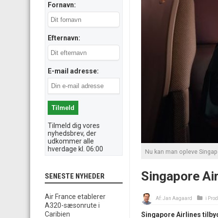
Fornavn:
Efternavn:
E-mail adresse:
Tilmeld dig vores
nyhedsbrev, der
udkommer alle
hverdage kl. 06:00
Nu kan man opleve Singapor
Singapore Air
SENESTE NYHEDER
Air France etablerer
Af:
Jan Aagaard
i
Prod
A320-sæsonrute i
Caribien
Singapore Airlines tilb