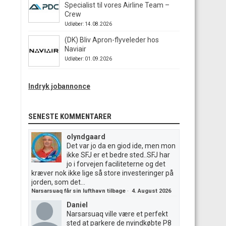
Specialist til vores Airline Team –
Crew
Udløber: 14.08.2026
(DK) Bliv Apron-flyveleder hos
Naviair
Udløber: 01.09.2026
Indryk jobannonce
SENESTE KOMMENTARER
olyndgaard
Det var jo da en giod ide, men mon
ikke SFJ er et bedre sted..SFJ har
jo i forvejen faciliteterne og det
kræver nok ikke lige så store investeringer på
jorden, som det...
Narsarsuaq får sin lufthavn tilbage
·
4. August 2026
Daniel
Narsarsuaq ville være et perfekt
sted at parkere de nyindkøbte P8