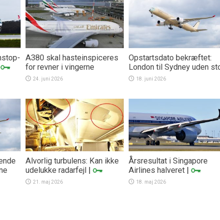
nstop-
A380 skal hasteinspiceres
Opstartsdato bekræftet:
|
for revner i vingerne
London til Sydney uden st
24. juni 2026
18. juni 2026
kende
Alvorlig turbulens: Kan ikke
Årsresultat i Singapore
ne
udelukke radarfejl
|
Airlines halveret
|
21. maj 2026
18. maj 2026