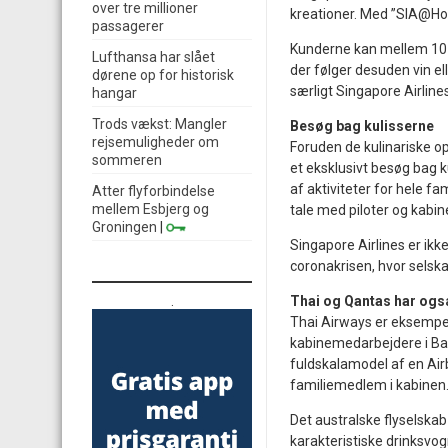
over tre millioner
kreationer. Med ”SIA@Ho
passagerer
Kunderne kan mellem 10 m
Lufthansa har slået
der følger desuden vin e
dørene op for historisk
særligt Singapore Airline
hangar
Trods vækst: Mangler
Besøg bag kulisserne
rejsemuligheder om
Foruden de kulinariske o
sommeren
et eksklusivt besøg bag k
af aktiviteter for hele fa
Atter flyforbindelse
mellem Esbjerg og
tale med piloter og kab
Groningen
|
Singapore Airlines er ikke
coronakrisen, hvor selsk
.
Thai og Qantas har også
Thai Airways er eksempel
kabinemedarbejdere i Ba
fuldskalamodel af en Air
familiemedlem i kabinen
Det australske flyselska
karakteristiske drinksvogn