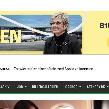
SENESTE:
Air France etablerer A320-sæ
SARKIV
JOB
BILLEDGALLERIER
ORDBOG
STANDBY.DK