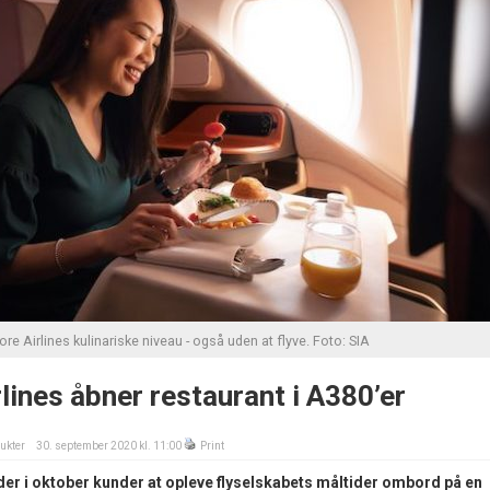
e Airlines kulinariske niveau - også uden at flyve. Foto: SIA
lines åbner restaurant i A380’er
ukter
30. september 2020 kl. 11:00
Print
yder i oktober kunder at opleve flyselskabets måltider ombord på en