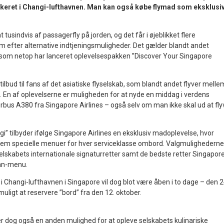
rkeret i Changi-lufthavnen. Man kan også købe flymad som eksklusi
usindvis af passagerfly på jorden, og det får i øjeblikket flere
g om efter alternative indtjeningsmuligheder. Det gælder blandt andet
, som netop har lanceret oplevelsespakken ”Discover Your Singapore
ilbud til fans af det asiatiske flyselskab, som blandt andet flyver melle
En af oplevelserne er muligheden for at nyde en middag i verdens
irbus A380 fra Singapore Airlines – også selv om man ikke skal ud at fly
 tilbyder ifølge Singapore Airlines en eksklusiv madoplevelse, hvor
em specielle menuer for hver serviceklasse ombord. Valgmulighederne
selskabets internationale signaturretter samt de bedste retter Singapor
kan-menu.
 Changi-lufthavnen i Singapore vil dog blot være åben i to dage – den 2
muligt at reservere ”bord” fra den 12. oktober.
er dog også en anden mulighed for at opleve selskabets kulinariske