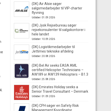
v
(DK) Air Alsie søger
salgsmedarbejder til VIP-charter
flyvning
Udløber: 01.09.2026
(DK) Jysk Rejsebureau søger
rejsekonsulenter til salgskontorer i
hele landet
Udløber: 10.09.2026
m
(DK) Logistikmedarbejder til
Jettimes tekniske afdeling
ve
Udløber: 20.08.2026
(DK) Bel Air seeks EASA AML
certified Helicopter Technicians –
AW189 or AW139 Helicopters – B1.3
e
Udløber: 25.08.2026
(DK) Emirates Holiday seeks a
4.
Senior Travel Consultant – Denmark
Udløber: 01.09.2026
(DK) CPH søger en Safety Risk
Management Koordinator