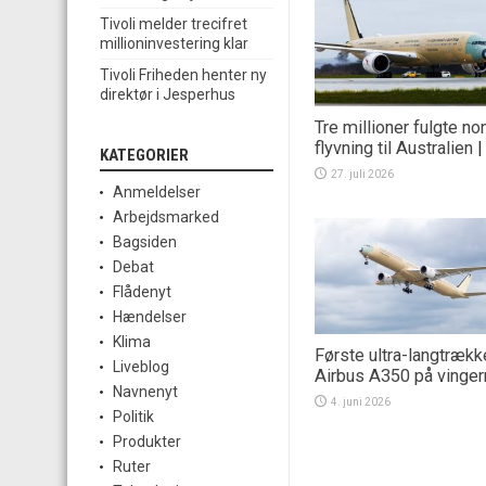
Tivoli melder trecifret
millioninvestering klar
Tivoli Friheden henter ny
direktør i Jesperhus
Tre millioner fulgte no
flyvning til Australien
KATEGORIER
27. juli 2026
Anmeldelser
Arbejdsmarked
Bagsiden
Debat
Flådenyt
Hændelser
Klima
Første ultra-langtræk
Liveblog
Airbus A350 på vinger
Navnenyt
4. juni 2026
Politik
Produkter
Ruter