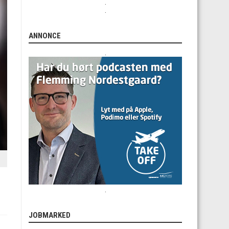
.
.
ANNONCE
.
.
JOBMARKED