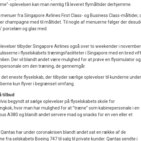
me”-oplevelsen kan man nemlig få leveret flymåltider derhjemme.
enuer fra Singapore Airlines First Class- og Business Class-måltider, 
ller champagne med til måltidet. Til nogle af menuerne følger der desu
s’ porcelæn og glas med.
plevelser tilbyder Singapore Airlines også over to weekender i november
ulisserne i flyselskabets træningsfaciliteter i Singapore med en bred vif
milien. Der vil blandt andet være mulighed for at prøve en flysimulator og
inepersonale om den træning, de gennemgår.
 det eneste flyselskab, der tilbyder særlige oplevelser til kunderne unde
aberne kun flyver i begrænset omfang.
 tilbud
vis begyndt at sælge oplevelser på flyselskabets skole for
ngkok, hvor man har mulighed for at ”træne” som kabinepersonale i en
bus A380 og blandt andet servere mad og snacks for en ven eller et
.
b Qantas har under coronakrisen blandt andet sat en række af de
e fra selskabets Boeing 747 til salg til private kunder. Qantas sendte i