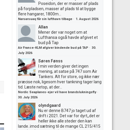
Poseidon, der er masser af plads
på forpladsen, masser af plads til at bygge
flere hangarer, 1800m...
Narsarsuaq får sin lufthavn tilbage
·
1. August 2026
Allan
Mener der var noget om at
Lufthansa også havde afgivet et
bud på Tap
Air France-KLM afgiver bindende bud på TAP
·
30.
July 2026
Søren Fønss
I min verden giver det ingen
mening, at satse på 747 som Air
Tankers. Alt for store, og ikke nær
præcise nok, ligesom hver tankning tager lang
tid. Læste netop, at der...
Nordic Seaplanes-ejer vil have brandslukningsfly
·
30. July 2026
olyndgaard
Nu er denne B747 jo taget ud af
drift i 2021. Det var for dyrt,,det er
heller ikke alle steder den kan
lande..imod sætning til de mange CL 215/415