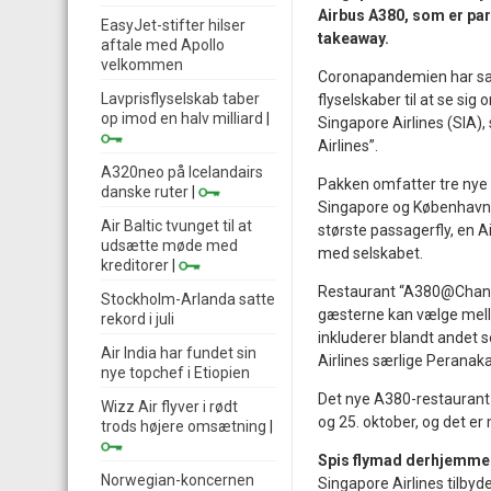
Airbus A380, som er pa
EasyJet-stifter hilser
takeaway.
aftale med Apollo
velkommen
Coronapandemien har sat t
Lavprisflyselskab taber
flyselskaber til at se si
op imod en halv milliard
|
Singapore Airlines (SIA)
Airlines”.
A320neo på Icelandairs
Pakken omfatter tre nye t
danske ruter
|
Singapore og København. 
Air Baltic tvunget til at
største passagerfly, en A
udsætte møde med
med selskabet.
kreditorer
|
Restaurant “A380@Changi”
Stockholm-Arlanda satte
gæsterne kan vælge mell
rekord i juli
inkluderer blandt andet 
Air India har fundet sin
Airlines særlige Perana
nye topchef i Etiopien
Det nye A380-restaurant i
Wizz Air flyver i rødt
og 25. oktober, og det er 
trods højere omsætning
|
Spis flymad derhjemme
Norwegian-koncernen
Singapore Airlines tilbyd