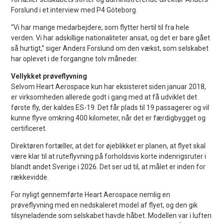
Forslund i et interview med P4 Göteborg.
“Vi har mange medarbejdere, som flytter hertil til fra hele
verden. Vi har adskillige nationaliteter ansat, og det er bare gået
så hurtigt,” siger Anders Forslund om den vækst, som selskabet
har oplevet i de forgangne tolv måneder.
Vellykket prøveflyvning
Selvom Heart Aerospace kun har eksisteret siden januar 2018,
er virksomheden allerede godt i gang med at få udviklet det
første fly, der kaldes ES-19. Det får plads til 19 passagerer og vil
kunne flyve omkring 400 kilometer, når det er færdigbygget og
certificeret.
Direktøren fortæller, at det for øjeblikket er planen, at flyet skal
være klar til at ruteflyvning på forholdsvis korte indenrigsruter i
blandt andet Sverige i 2026. Det ser ud til, at målet er inden for
rækkevidde.
For nyligt gennemførte Heart Aerospace nemlig en
prøveflyvning med en nedskaleret model af flyet, og den gik
tilsyneladende som selskabet havde håbet. Modellen var i luften