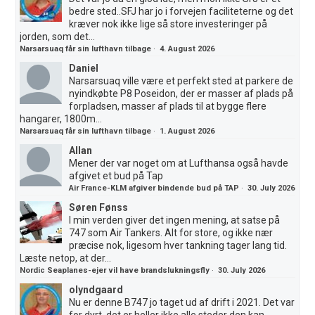
bedre sted..SFJ har jo i forvejen faciliteterne og det
kræver nok ikke lige så store investeringer på
jorden, som det...
Narsarsuaq får sin lufthavn tilbage
·
4. August 2026
Daniel
Narsarsuaq ville være et perfekt sted at parkere de
nyindkøbte P8 Poseidon, der er masser af plads på
forpladsen, masser af plads til at bygge flere
hangarer, 1800m...
Narsarsuaq får sin lufthavn tilbage
·
1. August 2026
Allan
Mener der var noget om at Lufthansa også havde
afgivet et bud på Tap
Air France-KLM afgiver bindende bud på TAP
·
30. July 2026
Søren Fønss
I min verden giver det ingen mening, at satse på
747 som Air Tankers. Alt for store, og ikke nær
præcise nok, ligesom hver tankning tager lang tid.
Læste netop, at der...
Nordic Seaplanes-ejer vil have brandslukningsfly
·
30. July 2026
olyndgaard
Nu er denne B747 jo taget ud af drift i 2021. Det var
for dyrt,,det er heller ikke alle steder den kan