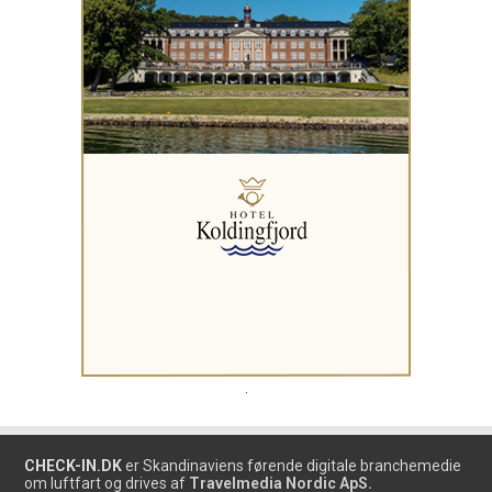
.
CHECK-IN.DK
er Skandinaviens førende digitale branchemedie
om luftfart og drives af
Travelmedia Nordic ApS.