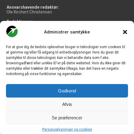
Ansvarshavende redaktør:
Ole Kirchert Christensen
Redaktionen:
Christian Granhøj Skouboe
Henrik Baumgarten
Administrer samtykke
Danny Longhi Andreasen
Mathias Majlund Laursen
For at give dig de bedste oplevelser bruger vi teknologier som cookies til
Salg og jobannoncer:
at gemme og/eller få adgang til enhedsoplysninger. Hvis du giver dit
salg@travelmedianordic.com
samtykke til disse teknologier, kan vi behandle data som f.eks.
browsingadfærd eller unikke ID'er på dette websted. Hvis du ikke giver dit
samtykke eller trækker dit samtykke tilbage, kan det have en negativ
Vi tager ansvar for indholdet og er tilmeldt
indvirkning på visse funktioner og egenskaber.
Godkend
Siden er udviklet af
JHV Media Consult.
Afvis
Se præferencer
Travelmedia Nordic ApS | Majsmarken 1 | DK-9500 Hobro | Denmark |
Personoplysninger og cookies
CVR-nr.: 34 20 20 87 © Copyright 2010-2026 - CHECK-IN.dk