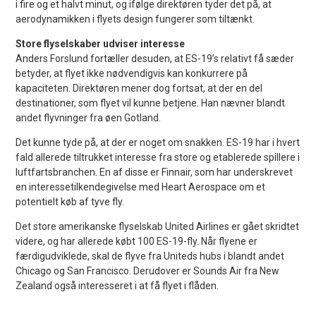
i fire og et halvt minut, og ifølge direktøren tyder det på, at
aerodynamikken i flyets design fungerer som tiltænkt.
Store flyselskaber udviser interesse
Anders Forslund fortæller desuden, at ES-19’s relativt få sæder
betyder, at flyet ikke nødvendigvis kan konkurrere på
kapaciteten. Direktøren mener dog fortsat, at der en del
destinationer, som flyet vil kunne betjene. Han nævner blandt
andet flyvninger fra øen Gotland.
Det kunne tyde på, at der er noget om snakken. ES-19 har i hvert
fald allerede tiltrukket interesse fra store og etablerede spillere i
luftfartsbranchen. En af disse er Finnair, som har underskrevet
en interessetilkendegivelse med Heart Aerospace om et
potentielt køb af tyve fly.
Det store amerikanske flyselskab United Airlines er gået skridtet
videre, og har allerede købt 100 ES-19-fly. Når flyene er
færdigudviklede, skal de flyve fra Uniteds hubs i blandt andet
Chicago og San Francisco. Derudover er Sounds Air fra New
Zealand også interesseret i at få flyet i flåden.