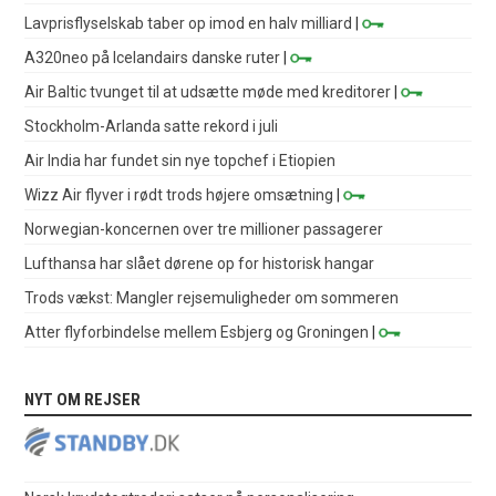
Lavprisflyselskab taber op imod en halv milliard
|
A320neo på Icelandairs danske ruter
|
Air Baltic tvunget til at udsætte møde med kreditorer
|
Stockholm-Arlanda satte rekord i juli
Air India har fundet sin nye topchef i Etiopien
Wizz Air flyver i rødt trods højere omsætning
|
Norwegian-koncernen over tre millioner passagerer
Lufthansa har slået dørene op for historisk hangar
Trods vækst: Mangler rejsemuligheder om sommeren
Atter flyforbindelse mellem Esbjerg og Groningen
|
NYT OM REJSER