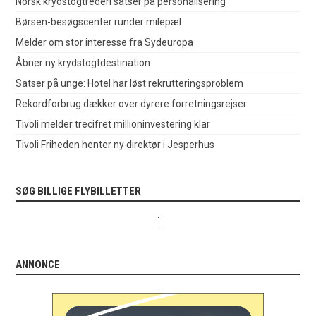
Norsk krydstogtrederi satser på personalisering
Børsen-besøgscenter runder milepæl
Melder om stor interesse fra Sydeuropa
Åbner ny krydstogtdestination
Satser på unge: Hotel har løst rekrutteringsproblem
Rekordforbrug dækker over dyrere forretningsrejser
Tivoli melder trecifret millioninvestering klar
Tivoli Friheden henter ny direktør i Jesperhus
SØG BILLIGE FLYBILLETTER
.
.
ANNONCE
.