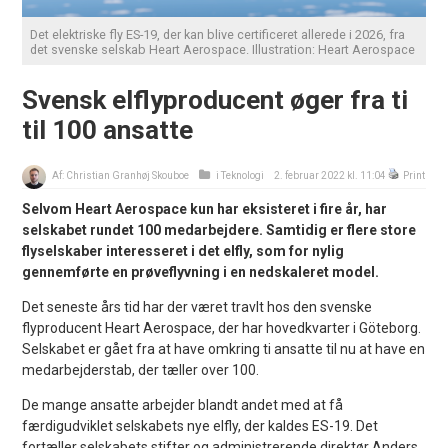
Det elektriske fly ES-19, der kan blive certificeret allerede i 2026, fra
det svenske selskab Heart Aerospace. Illustration: Heart Aerospace
Svensk elflyproducent øger fra ti
til 100 ansatte
Af:
Christian Granhøj Skouboe
i
Teknologi
2. februar 2022 kl. 11:04
Print
Selvom Heart Aerospace kun har eksisteret i fire år, har
selskabet rundet 100 medarbejdere. Samtidig er flere store
flyselskaber interesseret i det elfly, som for nylig
gennemførte en prøveflyvning i en nedskaleret model.
Det seneste års tid har der været travlt hos den svenske
flyproducent Heart Aerospace, der har hovedkvarter i Göteborg.
Selskabet er gået fra at have omkring ti ansatte til nu at have en
medarbejderstab, der tæller over 100.
De mange ansatte arbejder blandt andet med at få
færdigudviklet selskabets nye elfly, der kaldes ES-19. Det
fortæller selskabets stifter og administrerende direktør Anders