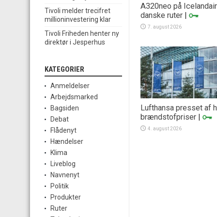
A320neo på Icelandai
Tivoli melder trecifret
danske ruter
|
millioninvestering klar
7. august 2026
Tivoli Friheden henter ny
direktør i Jesperhus
KATEGORIER
Anmeldelser
Arbejdsmarked
Lufthansa presset af h
Bagsiden
brændstofpriser
|
Debat
4. august 2026
Flådenyt
Hændelser
Klima
Liveblog
Navnenyt
Politik
Produkter
Ruter