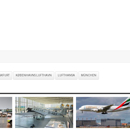
NKFURT
KØBENHAVNS LUFTHAVN
LUFTHANSA
MÜNCHEN