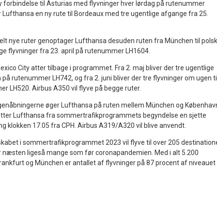
y forbindelse til Asturias med flyvninger hver lørdag på rutenummer
Lufthansa en ny rute til Bordeaux med tre ugentlige afgange fra 25.
elt nye ruter genoptager Lufthansa desuden ruten fra München til pols
ige flyvninger fra 23. april på rutenummer LH1604.
ico City atter tilbage i programmet. Fra 2. maj bliver der tre ugentlige
 på rutenummer LH742, og fra 2. juni bliver der tre flyvninger om ugen ti
r LH520. Airbus A350 vil flyve på begge ruter.
 genåbningerne øger Lufthansa på ruten mellem München og Københav
tter Lufthansa fra sommertrafikprogrammets begyndelse en sjette
ng klokken 17.05 fra CPH. Airbus A319/A320 vil blive anvendt.
skabet i sommertrafikprogrammet 2023 vil flyve til over 205 destination
er næsten ligeså mange som før coronapandemien. Med i alt 5.200
Frankfurt og München er antallet af flyvninger på 87 procent af niveauet