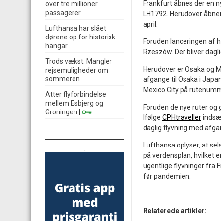
Frankfurt åbnes der en n
over tre millioner
passagerer
LH1792. Herudover åbner 
april.
Lufthansa har slået
dørene op for historisk
Foruden lanceringen af h
hangar
Rzeszów. Der bliver dagl
Trods vækst: Mangler
Herudover er Osaka og Mex
rejsemuligheder om
sommeren
afgange til Osaka i Japan
Mexico City på rutenumme
Atter flyforbindelse
mellem Esbjerg og
Foruden de nye ruter og
Groningen
|
Ifølge
CPHtraveller
indsæ
daglig flyvning med afga
Lufthansa oplyser, at sel
.
på verdensplan, hvilket 
ugentlige flyvninger fra 
før pandemien.
Relaterede artikler: