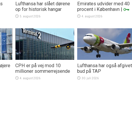
rs
Lufthansa har slået dørene
Emirates udvider med 40
op for historisk hangar
procent i København
|
5. august 2026
4. august 2026
øjere
CPH er på vej mod 10
Lufthansa har også afgivet
millioner sommerrejsende
bud på TAP
4. august 2026
30. juli 2026