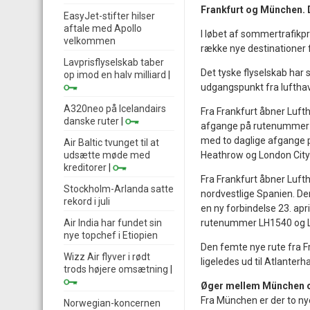
Frankfurt og München. De
EasyJet-stifter hilser
aftale med Apollo
I løbet af sommertrafik
velkommen
række nye destinationer f
Lavprisflyselskab taber
Det tyske flyselskab har 
op imod en halv milliard
|
udgangspunkt fra luftha
A320neo på Icelandairs
Fra Frankfurt åbner Luftha
danske ruter
|
afgange på rutenummer LH
med to daglige afgange p
Air Baltic tvunget til at
udsætte møde med
Heathrow og London City A
kreditorer
|
Fra Frankfurt åbner Luftha
Stockholm-Arlanda satte
nordvestlige Spanien. D
rekord i juli
en ny forbindelse 23. ap
Air India har fundet sin
rutenummer LH1540 og 
nye topchef i Etiopien
Den femte nye rute fra Fra
Wizz Air flyver i rødt
ligeledes ud til Atlanter
trods højere omsætning
|
Øger mellem München 
Fra München er der to ny
Norwegian-koncernen