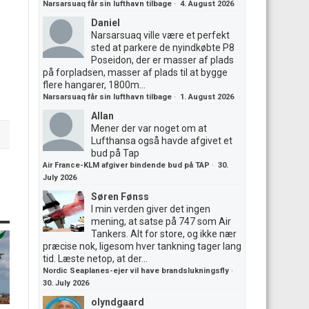
Narsarsuaq får sin lufthavn tilbage
·
4. August 2026
Daniel
Narsarsuaq ville være et perfekt
sted at parkere de nyindkøbte P8
Poseidon, der er masser af plads
på forpladsen, masser af plads til at bygge
flere hangarer, 1800m...
Narsarsuaq får sin lufthavn tilbage
·
1. August 2026
Allan
Mener der var noget om at
Lufthansa også havde afgivet et
bud på Tap
Air France-KLM afgiver bindende bud på TAP
·
30.
July 2026
Søren Fønss
I min verden giver det ingen
mening, at satse på 747 som Air
Tankers. Alt for store, og ikke nær
præcise nok, ligesom hver tankning tager lang
tid. Læste netop, at der...
Nordic Seaplanes-ejer vil have brandslukningsfly
·
30. July 2026
olyndgaard