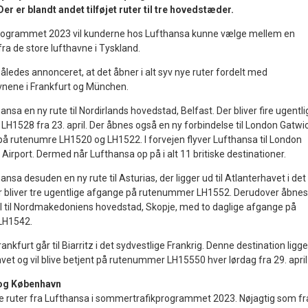
r er blandt andet tilføjet ruter til tre hovedstæder.
programmet 2023 vil kunderne hos Lufthansa kunne vælge mellem en
ra de store lufthavne i Tyskland.
således annonceret, at det åbner i alt syv nye ruter fordelt med
vnene i Frankfurt og München.
nsa en ny rute til Nordirlands hovedstad, Belfast. Der bliver fire ugentli
1528 fra 23. april. Der åbnes også en ny forbindelse til London Gatwi
å rutenumre LH1520 og LH1522. I forvejen flyver Lufthansa til London
irport. Dermed når Lufthansa op på i alt 11 britiske destinationer.
nsa desuden en ny rute til Asturias, der ligger ud til Atlanterhavet i det
er bliver tre ugentlige afgange på rutenummer LH1552. Derudover åbnes
ril til Nordmakedoniens hovedstad, Skopje, med to daglige afgange på
LH1542.
nkfurt går til Biarritz i det sydvestlige Frankrig. Denne destination ligge
havet og vil blive betjent på rutenummer LH15550 hver lørdag fra 29. april
og København
e ruter fra Lufthansa i sommertrafikprogrammet 2023. Nøjagtig som fr