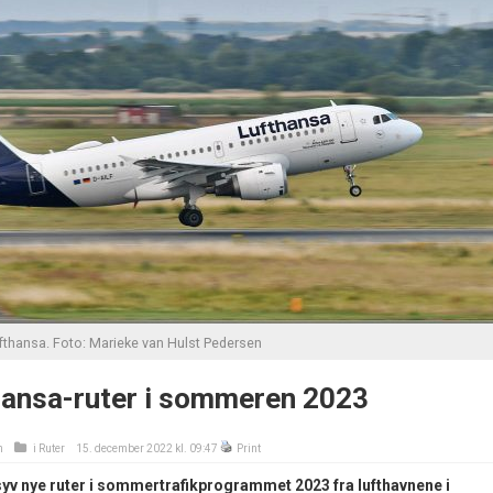
fthansa. Foto: Marieke van Hulst Pedersen
hansa-ruter i sommeren 2023
n
i
Ruter
15. december 2022 kl. 09:47
Print
syv nye ruter i sommertrafikprogrammet 2023 fra lufthavnene i