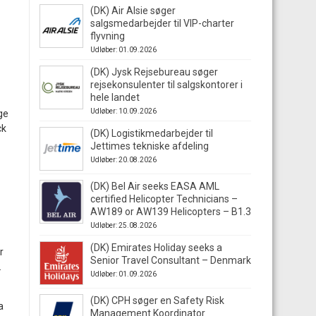
(DK) Air Alsie søger
salgsmedarbejder til VIP-charter
flyvning
Udløber: 01.09.2026
(DK) Jysk Rejsebureau søger
rejsekonsulenter til salgskontorer i
hele landet
Udløber: 10.09.2026
ge
ck
(DK) Logistikmedarbejder til
Jettimes tekniske afdeling
Udløber: 20.08.2026
(DK) Bel Air seeks EASA AML
certified Helicopter Technicians –
AW189 or AW139 Helicopters – B1.3
Udløber: 25.08.2026
(DK) Emirates Holiday seeks a
r
Senior Travel Consultant – Denmark
.
Udløber: 01.09.2026
(DK) CPH søger en Safety Risk
a
Management Koordinator