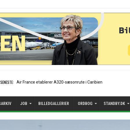
SENESTE:
EasyJet-stifter hilser
SARKIV
JOB
BILLEDGALLERIER
ORDBOG
STANDBY.DK