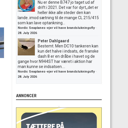
Nu er denne B747 jo taget ud af
drift i 2021. Det var for dyrt,,det er
heller ikke alle steder den kan
lande..imod sætning til de mange CL 215/415
som kan lave optankning...
Nordic Seaplanes-ejer vil have brandslukningsfly
·
28. July 2026
Peter Dahlgaard
Bestemt. Men DC10 tankeren kan
kun det halve i indsats, de franske
dash 8 er en dråbe i havet og de
gange hvor N944ST har været i aktion har
man kunne se indsatsen....
Nordic Seaplanes-ejer vil have brandslukningsfly
·
28. July 2026
ANNONCER
.