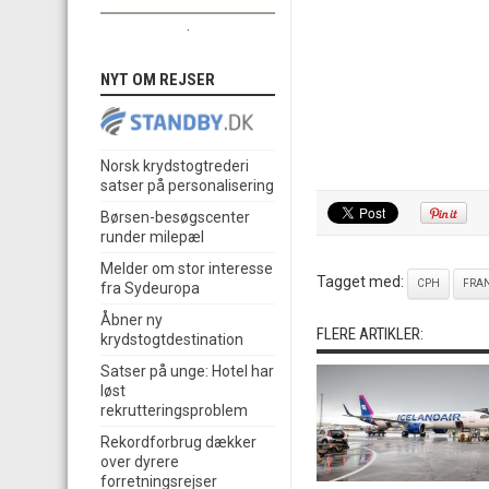
.
NYT OM REJSER
Norsk krydstogtrederi
satser på personalisering
Børsen-besøgscenter
runder milepæl
Melder om stor interesse
Tagget med:
CPH
FRA
fra Sydeuropa
Åbner ny
FLERE ARTIKLER:
krydstogtdestination
Satser på unge: Hotel har
løst
rekrutteringsproblem
Rekordforbrug dækker
over dyrere
forretningsrejser