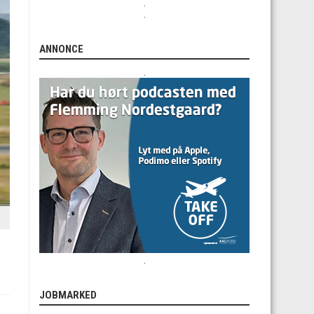
.
.
ANNONCE
.
.
JOBMARKED