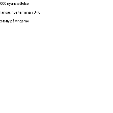
.000 nyansættelser
thansas nye terminal i JFK
tetsfly på vingerne