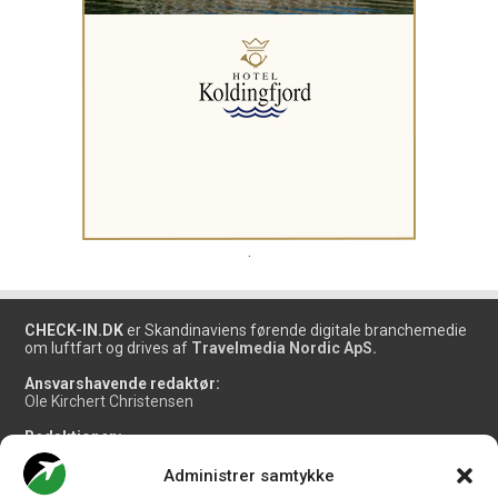
.
CHECK-IN.DK
er Skandinaviens førende digitale branchemedie
om luftfart og drives af
Travelmedia Nordic ApS.
Ansvarshavende redaktør:
Ole Kirchert Christensen
Redaktionen:
Christian Granhøj Skouboe
Henrik Baumgarten
Administrer samtykke
Danny Longhi Andreasen