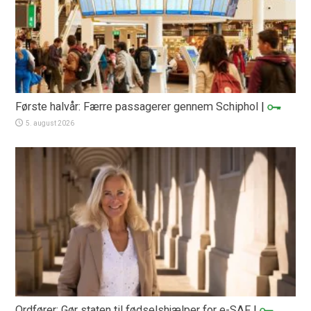
Første halvår: Færre passagerer gennem Schiphol
|
5. august 2026
Ordfører: Gør staten til fødselshjælper for e-SAF
|