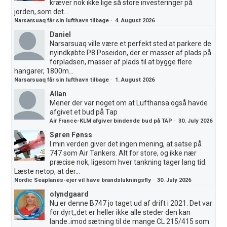
kræver nok ikke lige så store investeringer på
jorden, som det...
Narsarsuaq får sin lufthavn tilbage
·
4. August 2026
Daniel
Narsarsuaq ville være et perfekt sted at parkere de
nyindkøbte P8 Poseidon, der er masser af plads på
forpladsen, masser af plads til at bygge flere
hangarer, 1800m...
Narsarsuaq får sin lufthavn tilbage
·
1. August 2026
Allan
Mener der var noget om at Lufthansa også havde
afgivet et bud på Tap
Air France-KLM afgiver bindende bud på TAP
·
30. July 2026
Søren Fønss
I min verden giver det ingen mening, at satse på
747 som Air Tankers. Alt for store, og ikke nær
præcise nok, ligesom hver tankning tager lang tid.
Læste netop, at der...
Nordic Seaplanes-ejer vil have brandslukningsfly
·
30. July 2026
olyndgaard
Nu er denne B747 jo taget ud af drift i 2021. Det var
for dyrt,,det er heller ikke alle steder den kan
lande..imod sætning til de mange CL 215/415 som