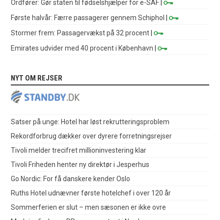
Ordfører: Gør staten til fødselshjælper for e-SAF
|
Første halvår: Færre passagerer gennem Schiphol
|
Stormer frem: Passagervækst på 32 procent
|
Emirates udvider med 40 procent i København
|
NYT OM REJSER
Satser på unge: Hotel har løst rekrutteringsproblem
Rekordforbrug dækker over dyrere forretningsrejser
Tivoli melder trecifret millioninvestering klar
Tivoli Friheden henter ny direktør i Jesperhus
Go Nordic: For få danskere kender Oslo
Ruths Hotel udnævner første hotelchef i over 120 år
Sommerferien er slut – men sæsonen er ikke ovre