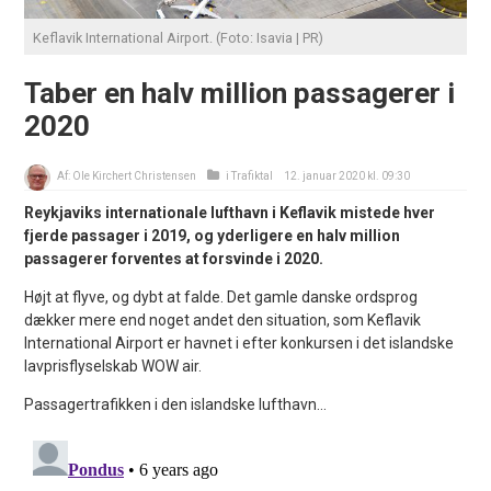
Keflavik International Airport. (Foto: Isavia | PR)
Taber en halv million passagerer i
2020
Af:
Ole Kirchert Christensen
i
Trafiktal
12. januar 2020 kl. 09:30
Reykjaviks internationale lufthavn i Keflavik mistede hver
fjerde passager i 2019, og yderligere en halv million
passagerer forventes at forsvinde i 2020.
Højt at flyve, og dybt at falde. Det gamle danske ordsprog
dækker mere end noget andet den situation, som Keflavik
International Airport er havnet i efter konkursen i det islandske
lavprisflyselskab WOW air.
Passagertrafikken i den islandske lufthavn...