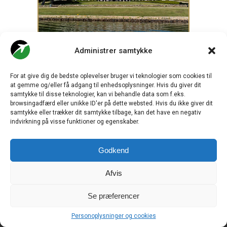
Administrer samtykke
For at give dig de bedste oplevelser bruger vi teknologier som cookies til
at gemme og/eller få adgang til enhedsoplysninger. Hvis du giver dit
samtykke til disse teknologier, kan vi behandle data som f.eks.
browsingadfærd eller unikke ID'er på dette websted. Hvis du ikke giver dit
samtykke eller trækker dit samtykke tilbage, kan det have en negativ
indvirkning på visse funktioner og egenskaber.
.
Godkend
Afvis
CHECK-IN.DK
er Skandinaviens førende digitale branchemedie
om luftfart og drives af
Travelmedia Nordic ApS.
Se præferencer
Ansvarshavende redaktør:
Ole Kirchert Christensen
Personoplysninger og cookies
Redaktionen: