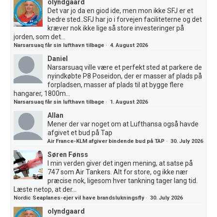
olyndgaard
Det var jo da en giod ide, men mon ikke SFJ er et
bedre sted..SFJ har jo i forvejen faciliteterne og det
kræver nok ikke lige så store investeringer på
jorden, som det...
Narsarsuaq får sin lufthavn tilbage
·
4. August 2026
Daniel
Narsarsuaq ville være et perfekt sted at parkere de
nyindkøbte P8 Poseidon, der er masser af plads på
forpladsen, masser af plads til at bygge flere
hangarer, 1800m...
Narsarsuaq får sin lufthavn tilbage
·
1. August 2026
Allan
Mener der var noget om at Lufthansa også havde
afgivet et bud på Tap
Air France-KLM afgiver bindende bud på TAP
·
30. July 2026
Søren Fønss
I min verden giver det ingen mening, at satse på
747 som Air Tankers. Alt for store, og ikke nær
præcise nok, ligesom hver tankning tager lang tid.
Læste netop, at der...
Nordic Seaplanes-ejer vil have brandslukningsfly
·
30. July 2026
olyndgaard