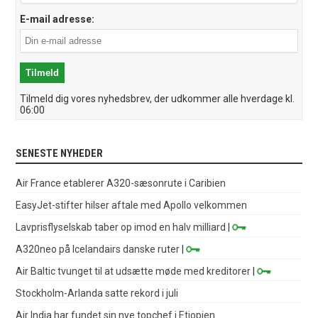
E-mail adresse:
Tilmeld dig vores nyhedsbrev, der udkommer alle hverdage kl.
06:00
SENESTE NYHEDER
Air France etablerer A320-sæsonrute i Caribien
EasyJet-stifter hilser aftale med Apollo velkommen
Lavprisflyselskab taber op imod en halv milliard
|
A320neo på Icelandairs danske ruter
|
Air Baltic tvunget til at udsætte møde med kreditorer
|
Stockholm-Arlanda satte rekord i juli
Air India har fundet sin nye topchef i Etiopien