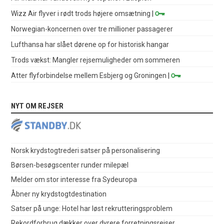
Wizz Air flyver i rødt trods højere omsætning
|
Norwegian-koncernen over tre millioner passagerer
Lufthansa har slået dørene op for historisk hangar
Trods vækst: Mangler rejsemuligheder om sommeren
Atter flyforbindelse mellem Esbjerg og Groningen
|
NYT OM REJSER
Norsk krydstogtrederi satser på personalisering
Børsen-besøgscenter runder milepæl
Melder om stor interesse fra Sydeuropa
Åbner ny krydstogtdestination
Satser på unge: Hotel har løst rekrutteringsproblem
Rekordforbrug dækker over dyrere forretningsrejser