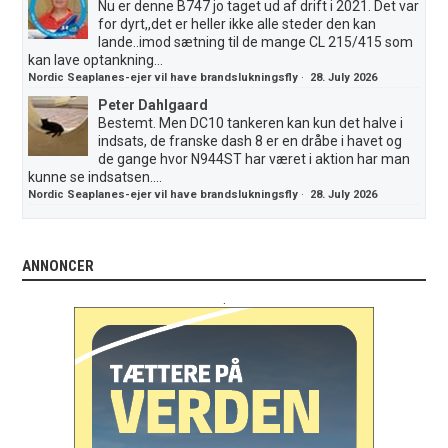
Nu er denne B747 jo taget ud af drift i 2021. Det var
for dyrt,,det er heller ikke alle steder den kan
lande..imod sætning til de mange CL 215/415 som
kan lave optankning...
Nordic Seaplanes-ejer vil have brandslukningsfly
·
28. July 2026
Peter Dahlgaard
Bestemt. Men DC10 tankeren kan kun det halve i
indsats, de franske dash 8 er en dråbe i havet og
de gange hvor N944ST har været i aktion har man
kunne se indsatsen....
Nordic Seaplanes-ejer vil have brandslukningsfly
·
28. July 2026
ANNONCER
.