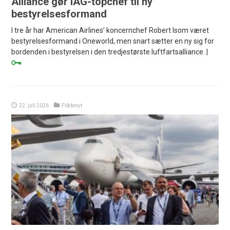
Alliance gør IAG-topchef til ny
bestyrelsesformand
I tre år har American Airlines’ koncernchef Robert Isom været
bestyrelsesformand i Oneworld, men snart sætter en ny sig for
bordenden i bestyrelsen i den tredjestørste luftfartsalliance. |
22. juli 2026
Flådenyt