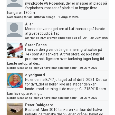
nyindkøbte P8 Poseidon, der er masser af plads på
forpladsen, masser af plads til at bygge flere
hangarer, 1800m...
Narsarsuaq får sin lufthavn tilbage
·
1. August 2026
Allan
Mener der var noget om at Lufthansa også havde
afgivet et bud på Tap
Air France-KLM afgiver bindende bud på TAP
·
30. July 2026
Søren Fønss
I min verden giver det ingen mening, at satse på
747 som Air Tankers. Alt for store, og ikke nær
præcise nok, ligesom hver tankning tager lang tid.
Læste netop, at der...
Nordic Seaplanes-ejer vil have brandslukningsfly
·
30. July 2026
olyndgaard
Nu er denne B747 jo taget ud af drift i 2021. Det var
for dyrt,,det er heller ikke alle steder den kan
lande..imod sætning til de mange CL 215/415 som
kan lave optankning...
Nordic Seaplanes-ejer vil have brandslukningsfly
·
28. July 2026
Peter Dahlgaard
Bestemt. Men DC10 tankeren kan kun det halve i
indsats, de franske dash 8 er en dråbe i havet og