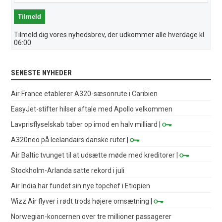
Tilmeld dig vores nyhedsbrev, der udkommer alle hverdage kl.
06:00
SENESTE NYHEDER
Air France etablerer A320-sæsonrute i Caribien
EasyJet-stifter hilser aftale med Apollo velkommen
Lavprisflyselskab taber op imod en halv milliard
|
A320neo på Icelandairs danske ruter
|
Air Baltic tvunget til at udsætte møde med kreditorer
|
Stockholm-Arlanda satte rekord i juli
Air India har fundet sin nye topchef i Etiopien
Wizz Air flyver i rødt trods højere omsætning
|
Norwegian-koncernen over tre millioner passagerer