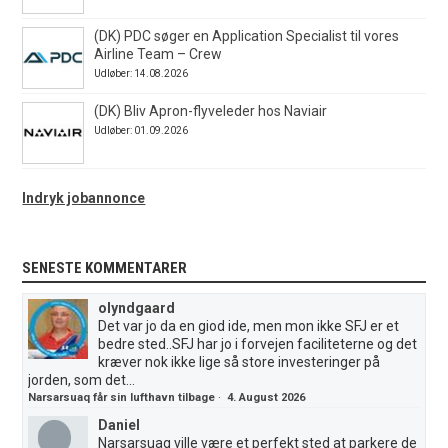
(DK) PDC søger en Application Specialist til vores
Airline Team – Crew
Udløber: 14.08.2026
(DK) Bliv Apron-flyveleder hos Naviair
Udløber: 01.09.2026
Indryk jobannonce
SENESTE KOMMENTARER
olyndgaard
Det var jo da en giod ide, men mon ikke SFJ er et
bedre sted..SFJ har jo i forvejen faciliteterne og det
kræver nok ikke lige så store investeringer på
jorden, som det...
Narsarsuaq får sin lufthavn tilbage
·
4. August 2026
Daniel
Narsarsuaq ville være et perfekt sted at parkere de