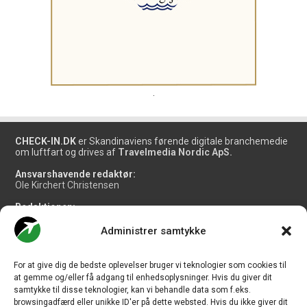
.
CHECK-IN.DK
er Skandinaviens førende digitale branchemedie
om luftfart og drives af
Travelmedia Nordic ApS.
Ansvarshavende redaktør:
Ole Kirchert Christensen
Redaktionen:
Christian Granhøj Skouboe
Henrik Baumgarten
Administrer samtykke
Danny Longhi Andreasen
Mathias Majlund Laursen
For at give dig de bedste oplevelser bruger vi teknologier som cookies til
Salg og jobannoncer:
at gemme og/eller få adgang til enhedsoplysninger. Hvis du giver dit
salg@travelmedianordic.com
samtykke til disse teknologier, kan vi behandle data som f.eks.
browsingadfærd eller unikke ID'er på dette websted. Hvis du ikke giver dit