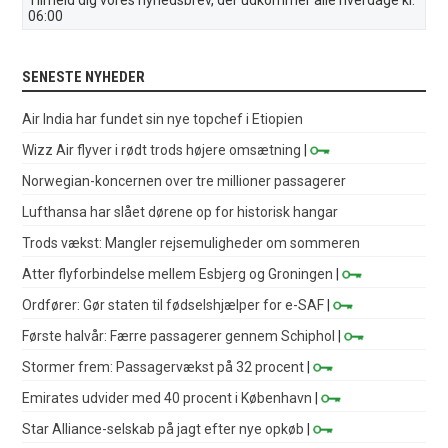
Tilmeld dig vores nyhedsbrev, der udkommer alle hverdage kl.
06:00
SENESTE NYHEDER
Air India har fundet sin nye topchef i Etiopien
Wizz Air flyver i rødt trods højere omsætning
|
Norwegian-koncernen over tre millioner passagerer
Lufthansa har slået dørene op for historisk hangar
Trods vækst: Mangler rejsemuligheder om sommeren
Atter flyforbindelse mellem Esbjerg og Groningen
|
Ordfører: Gør staten til fødselshjælper for e-SAF
|
Første halvår: Færre passagerer gennem Schiphol
|
Stormer frem: Passagervækst på 32 procent
|
Emirates udvider med 40 procent i København
|
Star Alliance-selskab på jagt efter nye opkøb
|