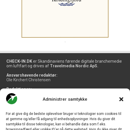
.
CHECK-IN.DK
er Skandinaviens førende digitale branchemedie
om luftfart og drives af
Travelmedia Nordic ApS.
Ansvarshavende redaktør:
Ole Kirchert Christensen
Redaktionen:
Christian Granhøj Skouboe
Henrik Baumgarten
Administrer samtykke
Danny Longhi Andreasen
Mathias Majlund Laursen
For at give dig de bedste oplevelser bruger vi teknologier som cookies til
Salg og jobannoncer:
at gemme og/eller få adgang til enhedsoplysninger. Hvis du giver dit
salg@travelmedianordic.com
samtykke til disse teknologier, kan vi behandle data som f.eks.
browsingadfærd eller unikke ID'er på dette websted. Hvis du ikke giver dit