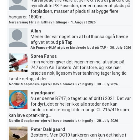
Narsarsuaq ville være et perfekt sted at parkere de
nyindkøbte P8 Poseidon, der er masser af plads på
forpladsen, masser af plads til at bygge flere
hangarer, 1800m...
Narsarsuaq får sin lufthavn tilbage
·
1. August 2026
Allan
Mener der var noget om at Lufthansa også havde
afgivet et bud på Tap
Air France-KLM afgiver bindende bud på TAP
·
30. July 2026
Søren Fønss
I min verden giver det ingen mening, at satse på
747 som Air Tankers. Alt for store, og ikke nær
præcise nok, ligesom hver tankning tager lang tid.
Læste netop, at der...
Nordic Seaplanes-ejer vil have brandslukningsfly
·
30. July 2026
olyndgaard
Nu er denne B747 jo taget ud af drift i 2021. Det var
for dyrt,,det er heller ikke alle steder den kan
lande..imod sætning til de mange CL 215/415 som
kan lave optankning...
Nordic Seaplanes-ejer vil have brandslukningsfly
·
28. July 2026
Peter Dahlgaard
Bestemt. Men DC10 tankeren kan kun det halve i