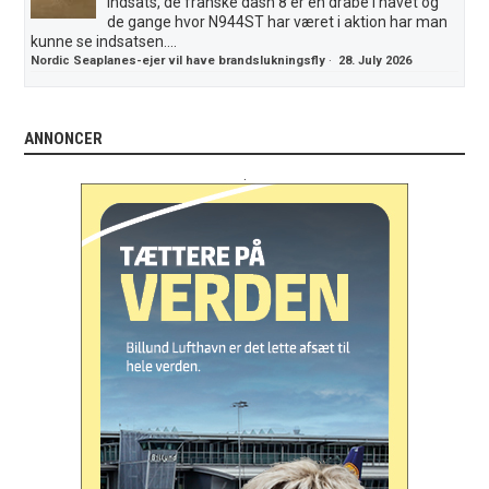
indsats, de franske dash 8 er en dråbe i havet og
de gange hvor N944ST har været i aktion har man
kunne se indsatsen....
Nordic Seaplanes-ejer vil have brandslukningsfly
·
28. July 2026
ANNONCER
.