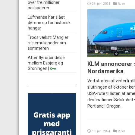
over tre millioner
27. juni 2024
Ruter
passagerer
Lufthansa har slået
dørene op for historisk
hangar
Trods vækst: Mangler
rejsemuligheder om
sommeren
Atter flyforbindelse
KLM annoncerer si
mellem Esbjerg og
Groningen
|
Nordamerika
Ved starten af vintertra
slutningen af oktober ka
.
USA-rute til listen af am
destinationer. Selskabet vi
Portland i Oregon.
18. juni 2024
Ruter