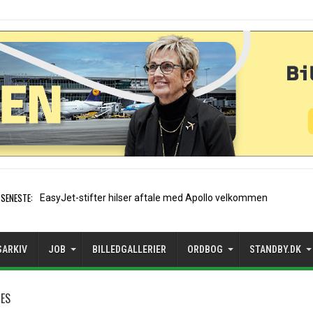
SENESTE:
Air France etablerer A32
SARKIV
JOB
BILLEDGALLERIER
ORDBOG
STANDBY.DK
NES