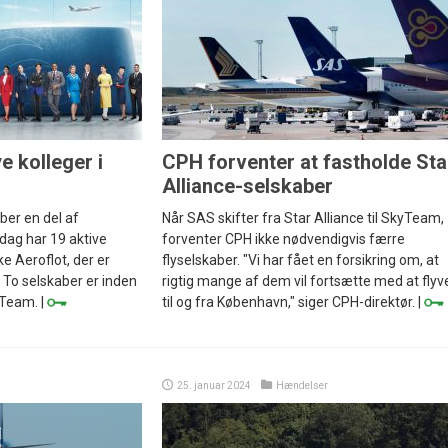
e kolleger i
CPH forventer at fastholde Sta
Alliance-selskaber
ber en del af
Når SAS skifter fra Star Alliance til SkyTeam,
dag har 19 aktive
forventer CPH ikke nødvendigvis færre
 Aeroflot, der er
flyselskaber. "Vi har fået en forsikring om, at
 To selskaber er inden
rigtig mange af dem vil fortsætte med at flyv
yTeam. |
til og fra København," siger CPH-direktør. |
25. januar 2024
Hændelser