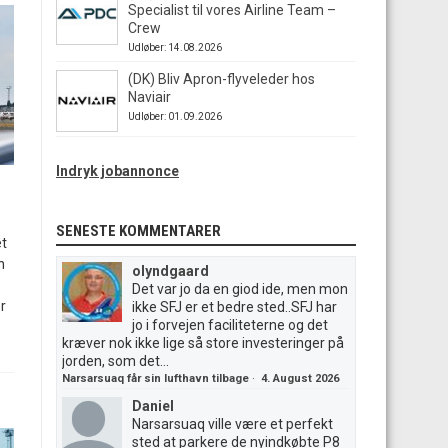
Specialist til vores Airline Team –
Crew
Udløber: 14.08.2026
(DK) Bliv Apron-flyveleder hos
Naviair
Udløber: 01.09.2026
Indryk jobannonce
SENESTE KOMMENTARER
et
n
olyndgaard
Det var jo da en giod ide, men mon
r
ikke SFJ er et bedre sted..SFJ har
jo i forvejen faciliteterne og det
kræver nok ikke lige så store investeringer på
jorden, som det...
Narsarsuaq får sin lufthavn tilbage
·
4. August 2026
Daniel
Narsarsuaq ville være et perfekt
sted at parkere de nyindkøbte P8