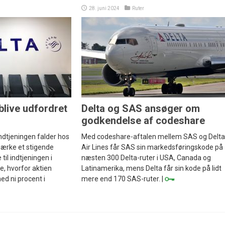
28. juni 2024
Ruter
blive udfordret
Delta og SAS ansøger om
godkendelse af codeshare
dtjeningen falder hos
Med codeshare-aftalen mellem SAS og Delta
mærke et stigende
Air Lines får SAS sin markedsføringskode på
til indtjeningen i
næsten 300 Delta-ruter i USA, Canada og
ne, hvorfor aktien
Latinamerika, mens Delta får sin kode på lidt
ed ni procent i
mere end 170 SAS-ruter. |