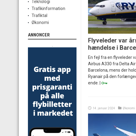
Teknologi
Trafikinformation
Trafiktal
Økonomi
ANNONCER
Flyveleder var års
.
hændelse i Barce
En fejl fra en flyveleder va
Airbus A330 fra Delta Air
Barcelona, mens der hold
Ryanair på den forlænge
ende. |
14. januar 2024
Økonomi