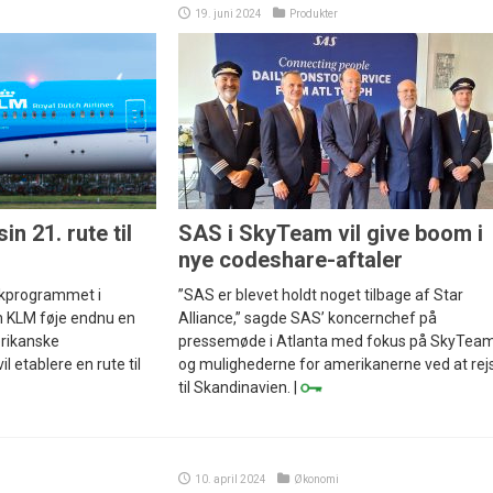
19. juni 2024
Produkter
n 21. rute til
SAS i SkyTeam vil give boom i
nye codeshare-aftaler
fikprogrammet i
”SAS er blevet holdt noget tilbage af Star
n KLM føje endnu en
Alliance,” sagde SAS’ koncernchef på
erikanske
pressemøde i Atlanta med fokus på SkyTea
l etablere en rute til
og mulighederne for amerikanerne ved at rej
til Skandinavien. |
10. april 2024
Økonomi