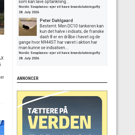
som kan lave optankning...
Nordic Seaplanes-ejer vil have brandslukningsfly
·
28. July 2026
Peter Dahlgaard
Bestemt. Men DC10 tankeren kan
kun det halve i indsats, de franske
dash 8 er en dråbe i havet og de
gange hvor N944ST har været i aktion har
man kunne se indsatsen....
Nordic Seaplanes-ejer vil have brandslukningsfly
·
AX
28. July 2026
i
ser
ANNONCER
.