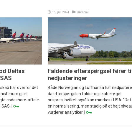
15. juli 2024
Økonomi
od Deltas
Faldende efterspørgsel fører ti
 SAS
nedjusteringer
lskab har overfor det
Både Norwegian og Lufthansa har nedjustere
nisterium gjort
da efterspørgslen falder og skaber øget
gte codeshare-aftale
prispres, hvilket også kan mærkes i USA. "Det
g SAS. |
en normalisering, men stadig på et højt niveau
vurderer analytiker. |