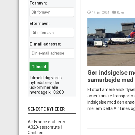
Fornavn:
17. juli 2024
Ruter
Efternavn:
E-mail adresse:
Gør indsigelse m
Tilmeld dig vores
samarbejde med
nyhedsbrev, der
udkommer alle
Et stort amerikansk flyse
hverdage kl. 06:00
amerikanske transportmi
indsigelse mod den ansø
mellem Delta Air Lines o
SENESTE NYHEDER
Air France etablerer
A320-sæsonrute i
Caribien