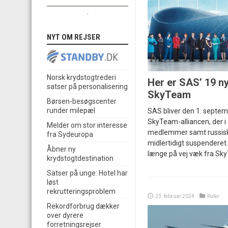
.
NYT OM REJSER
Norsk krydstogtrederi
Her er SAS’ 19 ny
satser på personalisering
SkyTeam
Børsen-besøgscenter
runder milepæl
SAS bliver den 1. septem
SkyTeam-alliancen, der i 
Melder om stor interesse
medlemmer samt russiske
fra Sydeuropa
midlertidigt suspenderet.
Åbner ny
længe på vej væk fra Sk
krydstogtdestination
Satser på unge: Hotel har
løst
rekrutteringsproblem
23. februar 2024
Ruter
Rekordforbrug dækker
over dyrere
forretningsrejser