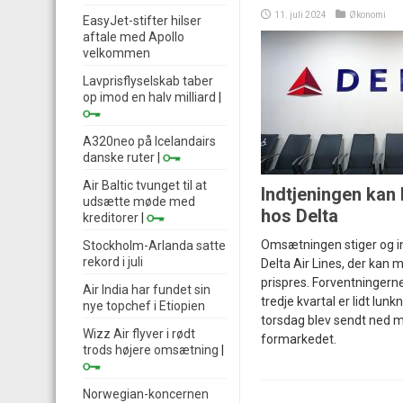
11. juli 2024
Økonomi
EasyJet-stifter hilser
aftale med Apollo
velkommen
Lavprisflyselskab taber
op imod en halv milliard
|
A320neo på Icelandairs
danske ruter
|
Air Baltic tvunget til at
Indtjeningen kan 
udsætte møde med
hos Delta
kreditorer
|
Omsætningen stiger og in
Stockholm-Arlanda satte
rekord i juli
Delta Air Lines, der kan 
prispres. Forventningerne 
Air India har fundet sin
tredje kvartal er lidt lunk
nye topchef i Etiopien
torsdag blev sendt ned m
Wizz Air flyver i rødt
formarkedet.
trods højere omsætning
|
Norwegian-koncernen