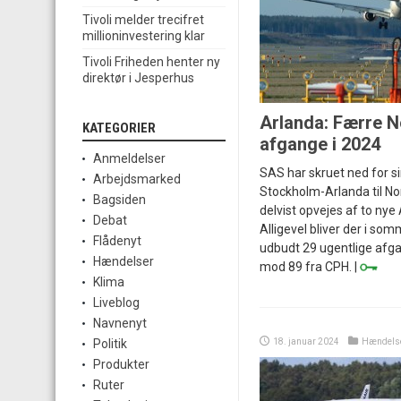
Tivoli melder trecifret
millioninvestering klar
Tivoli Friheden henter ny
direktør i Jesperhus
Arlanda: Færre 
KATEGORIER
afgange i 2024
Anmeldelser
SAS har skruet ned for si
Arbejdsmarked
Stockholm-Arlanda til No
Bagsiden
delvist opvejes af to nye
Debat
Alligevel bliver der i so
Flådenyt
udbudt 29 ugentlige afga
Hændelser
mod 89 fra CPH. |
Klima
Liveblog
Navnenyt
18. januar 2024
Hændels
Politik
Produkter
Ruter