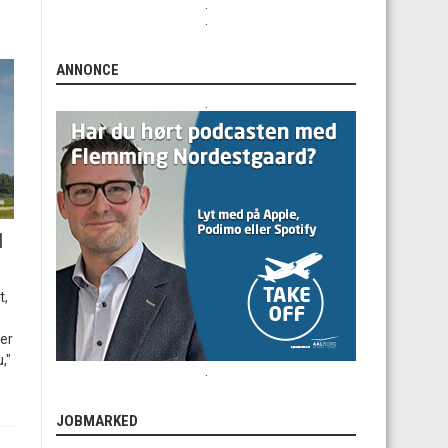
.
.
ANNONCE
.
l
t,
 er
,"
.
JOBMARKED