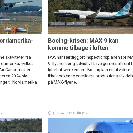
Nordamerika-
Boeing-krisen: MAX 9 kan
komme tilbage i luften
ne aktiviteter fra
FAA har færdiggjort inspektionsplanen for M
rdamerika, hvilket
9-flyene, der gradvist vil blive genindsat i drift 
 Air Canada-ruter.
løbet af weekenden. Boeing kan indtil videre
mmeren 2024 blot
ikke godkende yderligere produktionsudvidel
nge til Nordamerika
på MAX-flyene.
er
16. januar 2024
Ruter