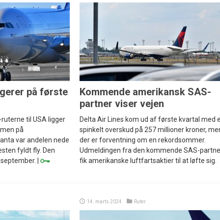
gerer på første
Kommende amerikansk SAS-
partner viser vejen
uterne til USA ligger
Delta Air Lines kom ud af første kvartal med 
, men på
spinkelt overskud på 257 millioner kroner, me
tlanta var andelen nede
der er forventning om en rekordsommer.
sten fyldt fly. Den
Udmeldingen fra den kommende SAS-partne
. september. |
fik amerikanske luftfartsaktier til at løfte sig.
14. marts 2024
Ruter