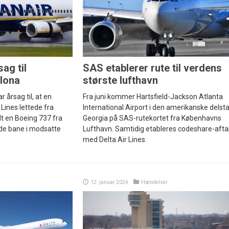
ag til
SAS etablerer rute til verdens
lona
største lufthavn
r årsag til, at en
Fra juni kommer Hartsfield-Jackson Atlanta
 Lines lettede fra
International Airport i den amerikanske delsta
t en Boeing 737 fra
Georgia på SAS-rutekortet fra Københavns
de bane i modsatte
Lufthavn. Samtidig etableres codeshare-afta
med Delta Air Lines.
12. januar 2024
Hændelser