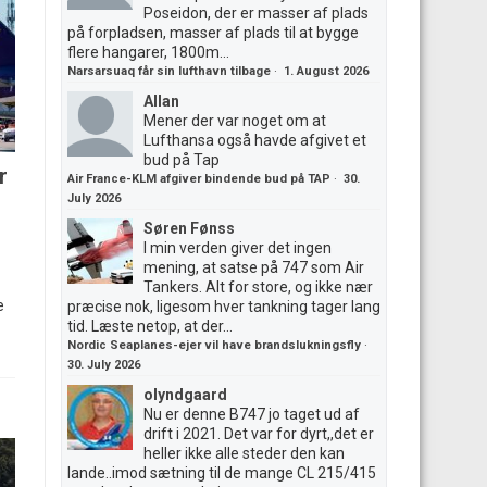
Poseidon, der er masser af plads
på forpladsen, masser af plads til at bygge
flere hangarer, 1800m...
Narsarsuaq får sin lufthavn tilbage
·
1. August 2026
Allan
Mener der var noget om at
Lufthansa også havde afgivet et
bud på Tap
r
Air France-KLM afgiver bindende bud på TAP
·
30.
July 2026
Søren Fønss
I min verden giver det ingen
mening, at satse på 747 som Air
Tankers. Alt for store, og ikke nær
e
præcise nok, ligesom hver tankning tager lang
tid. Læste netop, at der...
Nordic Seaplanes-ejer vil have brandslukningsfly
·
30. July 2026
olyndgaard
Nu er denne B747 jo taget ud af
drift i 2021. Det var for dyrt,,det er
heller ikke alle steder den kan
lande..imod sætning til de mange CL 215/415