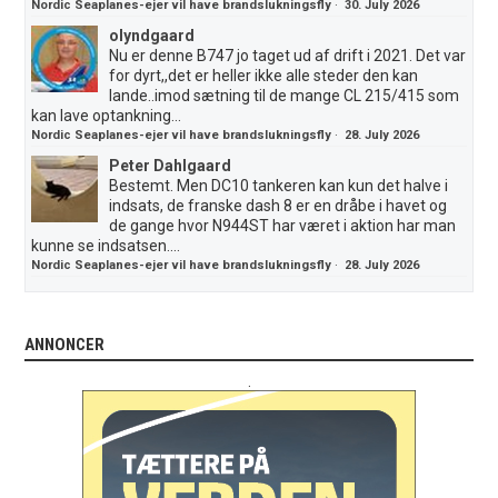
Nordic Seaplanes-ejer vil have brandslukningsfly
·
30. July 2026
olyndgaard
Nu er denne B747 jo taget ud af drift i 2021. Det var
for dyrt,,det er heller ikke alle steder den kan
lande..imod sætning til de mange CL 215/415 som
kan lave optankning...
Nordic Seaplanes-ejer vil have brandslukningsfly
·
28. July 2026
Peter Dahlgaard
Bestemt. Men DC10 tankeren kan kun det halve i
indsats, de franske dash 8 er en dråbe i havet og
de gange hvor N944ST har været i aktion har man
kunne se indsatsen....
Nordic Seaplanes-ejer vil have brandslukningsfly
·
28. July 2026
ANNONCER
.