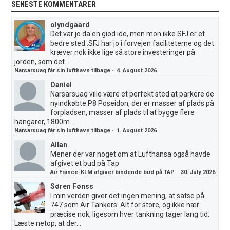
SENESTE KOMMENTARER
olyndgaard
Det var jo da en giod ide, men mon ikke SFJ er et
bedre sted..SFJ har jo i forvejen faciliteterne og det
kræver nok ikke lige så store investeringer på
jorden, som det...
Narsarsuaq får sin lufthavn tilbage
·
4. August 2026
Daniel
Narsarsuaq ville være et perfekt sted at parkere de
nyindkøbte P8 Poseidon, der er masser af plads på
forpladsen, masser af plads til at bygge flere
hangarer, 1800m...
Narsarsuaq får sin lufthavn tilbage
·
1. August 2026
Allan
Mener der var noget om at Lufthansa også havde
afgivet et bud på Tap
Air France-KLM afgiver bindende bud på TAP
·
30. July 2026
Søren Fønss
I min verden giver det ingen mening, at satse på
747 som Air Tankers. Alt for store, og ikke nær
præcise nok, ligesom hver tankning tager lang tid.
Læste netop, at der...