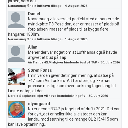
jorden, som det...
Narsarsuaq får sin lufthavn tilbage
·
4. August 2026
Daniel
Narsarsuaq ville være et perfekt sted at parkere de
nyindkøbte P8 Poseidon, der er masser af plads på
forpladsen, masser af plads til at bygge flere
hangarer, 1800m...
Narsarsuaq får sin lufthavn tilbage
·
1. August 2026
Allan
Mener der var noget om at Lufthansa også havde
afgivet et bud på Tap
Air France-KLM afgiver bindende bud på TAP
·
30. July 2026
Søren Fønss
I min verden giver det ingen mening, at satse på
747 som Air Tankers. Alt for store, og ikke nær
præcise nok, ligesom hver tankning tager lang tid.
Læste netop, at der...
Nordic Seaplanes-ejer vil have brandslukningsfly
·
30. July 2026
olyndgaard
Nu er denne B747 jo taget ud af drift i 2021. Det var
for dyrt,,det er heller ikke alle steder den kan
lande..imod sætning til de mange CL 215/415 som
kan lave optankning...