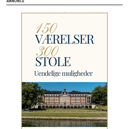
ANNONCE
.