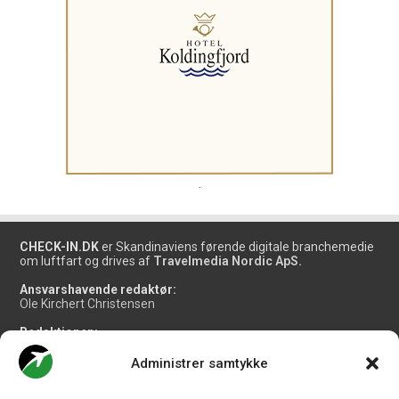
.
CHECK-IN.DK
er Skandinaviens førende digitale branchemedie
om luftfart og drives af
Travelmedia Nordic ApS.
Ansvarshavende redaktør:
Ole Kirchert Christensen
Redaktionen:
Christian Granhøj Skouboe
Henrik Baumgarten
Administrer samtykke
Danny Longhi Andreasen
Mathias Majlund Laursen