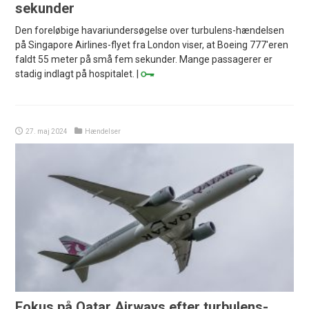
sekunder
Den foreløbige havariundersøgelse over turbulens-hændelsen
på Singapore Airlines-flyet fra London viser, at Boeing 777'eren
faldt 55 meter på små fem sekunder. Mange passagerer er
stadig indlagt på hospitalet. |
27. maj 2024
Hændelser
Fokus på Qatar Airways efter turbulens-