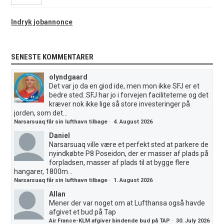
Indryk jobannonce
SENESTE KOMMENTARER
olyndgaard
Det var jo da en giod ide, men mon ikke SFJ er et
bedre sted..SFJ har jo i forvejen faciliteterne og det
kræver nok ikke lige så store investeringer på
jorden, som det...
Narsarsuaq får sin lufthavn tilbage
·
4. August 2026
Daniel
Narsarsuaq ville være et perfekt sted at parkere de
nyindkøbte P8 Poseidon, der er masser af plads på
forpladsen, masser af plads til at bygge flere
hangarer, 1800m...
Narsarsuaq får sin lufthavn tilbage
·
1. August 2026
Allan
Mener der var noget om at Lufthansa også havde
afgivet et bud på Tap
Air France-KLM afgiver bindende bud på TAP
·
30. July 2026