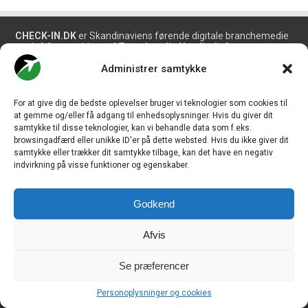
CHECK-IN.DK
er Skandinaviens førende digitale branchemedie
om luftfart og drives af
Travelmedia Nordic ApS.
Administrer samtykke
Ansvarshavende redaktør:
Ole Kirchert Christensen
Redaktionen:
For at give dig de bedste oplevelser bruger vi teknologier som cookies til
Christian Granhøj Skouboe
at gemme og/eller få adgang til enhedsoplysninger. Hvis du giver dit
Henrik Baumgarten
samtykke til disse teknologier, kan vi behandle data som f.eks.
Danny Longhi Andreasen
browsingadfærd eller unikke ID'er på dette websted. Hvis du ikke giver dit
Mathias Majlund Laursen
samtykke eller trækker dit samtykke tilbage, kan det have en negativ
indvirkning på visse funktioner og egenskaber.
Salg og jobannoncer:
salg@travelmedianordic.com
Godkend
Vi tager ansvar for indholdet og er tilmeldt
Afvis
Se præferencer
Siden er udviklet af
JHV Media Consult.
Personoplysninger og cookies