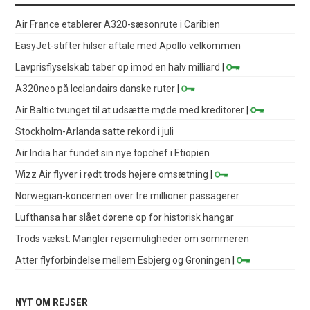
Air France etablerer A320-sæsonrute i Caribien
EasyJet-stifter hilser aftale med Apollo velkommen
Lavprisflyselskab taber op imod en halv milliard
|
A320neo på Icelandairs danske ruter
|
Air Baltic tvunget til at udsætte møde med kreditorer
|
Stockholm-Arlanda satte rekord i juli
Air India har fundet sin nye topchef i Etiopien
Wizz Air flyver i rødt trods højere omsætning
|
Norwegian-koncernen over tre millioner passagerer
Lufthansa har slået dørene op for historisk hangar
Trods vækst: Mangler rejsemuligheder om sommeren
Atter flyforbindelse mellem Esbjerg og Groningen
|
NYT OM REJSER