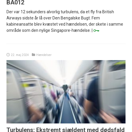
BA012
Der var 12 sekunders alvorlig turbulens, da et fly fra British
Airways sidste år lå over Den Bengalske Bugt. Fem
kabineansatte blev kvæstet ved hændelsen, der skete i samme
område som den nylige Singapore-hændelse. |
22. maj 2024
Hændelser
Turbulens: Ekstremt sjældent med dødsfald