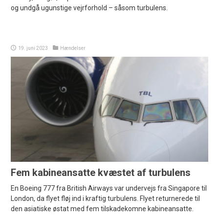
og undgå ugunstige vejrforhold – såsom turbulens.
19. juni 2023
Hændelser
Fem kabineansatte kvæstet af turbulens
En Boeing 777 fra British Airways var undervejs fra Singapore til
London, da flyet fløj ind i kraftig turbulens. Flyet returnerede til
den asiatiske østat med fem tilskadekomne kabineansatte.