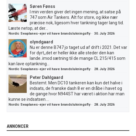
Søren Fønss
I min verden giver det ingen mening, at satse på
747 som Air Tankers. Alt for store, og ikke nær
præcise nok, ligesom hver tankning tager lang tid.
Læste netop, at der...
Nordic Seaplanes-ejer vil have brandslukningsfly
·
30. July 2026
olyndgaard
Nu er denne B747 jo taget ud af drift i 2021. Det var
for dyrt,,det er heller ikke alle steder den kan
lande..imod sætning til de mange CL 215/415 som
kan lave optankning...
Nordic Seaplanes-ejer vil have brandslukningsfly
·
28. July 2026
Peter Dahlgaard
Bestemt. Men DC10 tankeren kan kun det halve i
indsats, de franske dash 8 er en dråbe i havet og
de gange hvor N944ST har været i aktion har man
kunne se indsatsen....
Nordic Seaplanes-ejer vil have brandslukningsfly
·
28. July 2026
ANNONCER