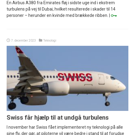
En Airbus A380 fra Emirates fløj i sidste uge ind i ekstrem
turbulens på vej til Dubai, hvilket resulterede i skader til 14
personer – herunder en kvinde med brækkede ribben. |
7. december 2023
Teknologi
Swiss får hjælp til at undgå turbulens
I november har Swiss fået implementeret ny teknologi på alle
sine fly, der gør, at piloterne vil være bedre i stand til at forudse