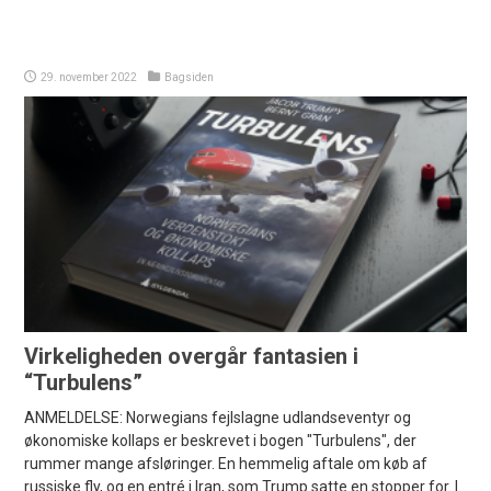
29. november 2022
Bagsiden
Virkeligheden overgår fantasien i
“Turbulens”
ANMELDELSE: Norwegians fejlslagne udlandseventyr og
økonomiske kollaps er beskrevet i bogen "Turbulens", der
rummer mange afsløringer. En hemmelig aftale om køb af
russiske fly, og en entré i Iran, som Trump satte en stopper for. |