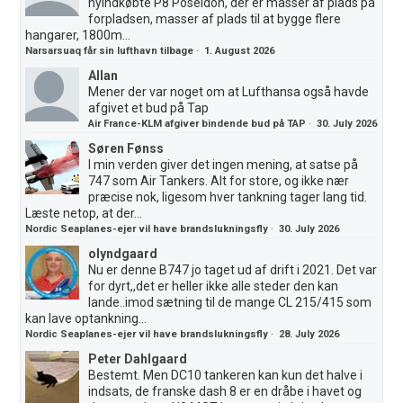
nyindkøbte P8 Poseidon, der er masser af plads på
forpladsen, masser af plads til at bygge flere
hangarer, 1800m...
Narsarsuaq får sin lufthavn tilbage
·
1. August 2026
Allan
Mener der var noget om at Lufthansa også havde
afgivet et bud på Tap
Air France-KLM afgiver bindende bud på TAP
·
30. July 2026
Søren Fønss
I min verden giver det ingen mening, at satse på
747 som Air Tankers. Alt for store, og ikke nær
præcise nok, ligesom hver tankning tager lang tid.
Læste netop, at der...
Nordic Seaplanes-ejer vil have brandslukningsfly
·
30. July 2026
olyndgaard
Nu er denne B747 jo taget ud af drift i 2021. Det var
for dyrt,,det er heller ikke alle steder den kan
lande..imod sætning til de mange CL 215/415 som
kan lave optankning...
Nordic Seaplanes-ejer vil have brandslukningsfly
·
28. July 2026
Peter Dahlgaard
Bestemt. Men DC10 tankeren kan kun det halve i
indsats, de franske dash 8 er en dråbe i havet og