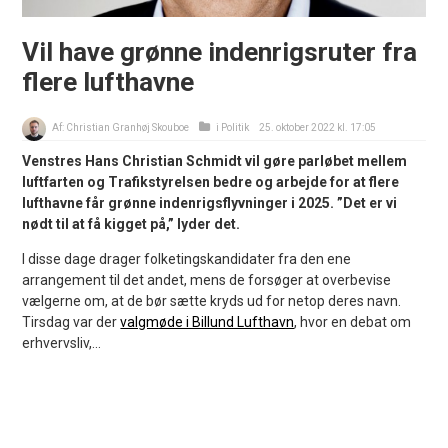
Vil have grønne indenrigsruter fra
flere lufthavne
Af:
Christian Granhøj Skouboe
i
Politik
25. oktober 2022 kl. 17:05
Venstres Hans Christian Schmidt vil gøre parløbet mellem
luftfarten og Trafikstyrelsen bedre og arbejde for at flere
lufthavne får grønne indenrigsflyvninger i 2025. ”Det er vi
nødt til at få kigget på,” lyder det.
I disse dage drager folketingskandidater fra den ene
arrangement til det andet, mens de forsøger at overbevise
vælgerne om, at de bør sætte kryds ud for netop deres navn.
Tirsdag var der
valgmøde i Billund Lufthavn
, hvor en debat om
erhvervsliv,...