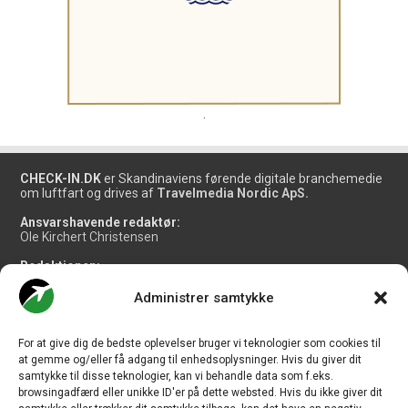
.
CHECK-IN.DK
er Skandinaviens førende digitale branchemedie
om luftfart og drives af
Travelmedia Nordic ApS.
Ansvarshavende redaktør:
Ole Kirchert Christensen
Redaktionen:
Christian Granhøj Skouboe
Henrik Baumgarten
Administrer samtykke
Danny Longhi Andreasen
Mathias Majlund Laursen
For at give dig de bedste oplevelser bruger vi teknologier som cookies til
Salg og jobannoncer:
at gemme og/eller få adgang til enhedsoplysninger. Hvis du giver dit
salg@travelmedianordic.com
samtykke til disse teknologier, kan vi behandle data som f.eks.
browsingadfærd eller unikke ID'er på dette websted. Hvis du ikke giver dit