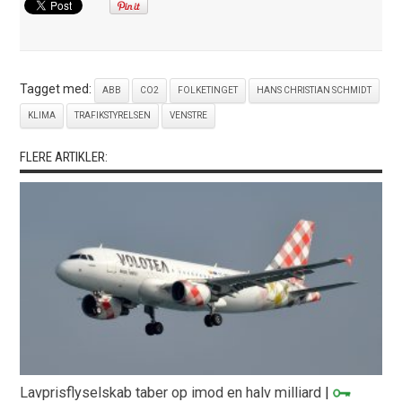
Tagget med:
ABB
CO2
FOLKETINGET
HANS CHRISTIAN SCHMIDT
KLIMA
TRAFIKSTYRELSEN
VENSTRE
FLERE ARTIKLER:
Lavprisflyselskab taber op imod en halv milliard
|