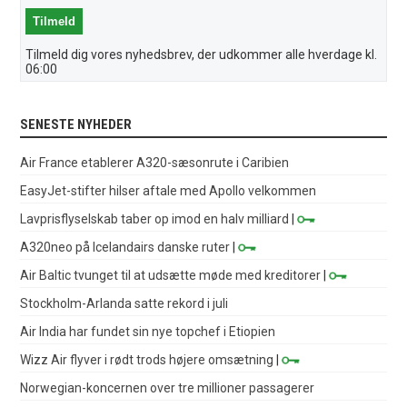
Tilmeld dig vores nyhedsbrev, der udkommer alle hverdage kl.
06:00
SENESTE NYHEDER
Air France etablerer A320-sæsonrute i Caribien
EasyJet-stifter hilser aftale med Apollo velkommen
Lavprisflyselskab taber op imod en halv milliard
|
A320neo på Icelandairs danske ruter
|
Air Baltic tvunget til at udsætte møde med kreditorer
|
Stockholm-Arlanda satte rekord i juli
Air India har fundet sin nye topchef i Etiopien
Wizz Air flyver i rødt trods højere omsætning
|
Norwegian-koncernen over tre millioner passagerer