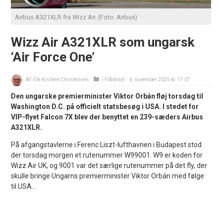
Airbus A321XLR fra Wizz Air. (Foto: Airbus)
Wizz Air A321XLR som ungarsk
‘Air Force One’
Af:
Ole Kirchert Christensen
i
Flådenyt
6. november 2025 kl. 17:07
Den ungarske premierminister Viktor Orbán fløj torsdag til
Washington D.C. på officielt statsbesøg i USA. I stedet for
VIP-flyet Falcon 7X blev der benyttet en 239-sæders Airbus
A321XLR.
På afgangstavlerne i Ferenc Liszt-lufthavnen i Budapest stod
der torsdag morgen et rutenummer W99001. W9 er koden for
Wizz Air UK, og 9001 var det særlige rutenummer på det fly, der
skulle bringe Ungarns premierminister Viktor Orbán med følge
til USA...