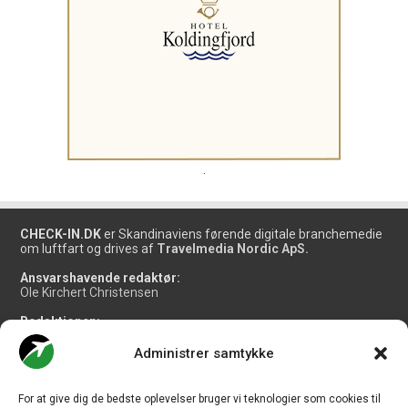
.
CHECK-IN.DK
er Skandinaviens førende digitale branchemedie
om luftfart og drives af
Travelmedia Nordic ApS.
Ansvarshavende redaktør:
Ole Kirchert Christensen
Redaktionen:
Christian Granhøj Skouboe
Henrik Baumgarten
Administrer samtykke
Danny Longhi Andreasen
Mathias Majlund Laursen
For at give dig de bedste oplevelser bruger vi teknologier som cookies til