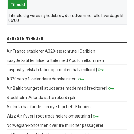
Tilmeld dig vores nyhedsbrev, der udkommer alle hverdage kl.
06:00
SENESTE NYHEDER
Air France etablerer A320-sæsonrute i Caribien
EasyJet-stifter hilser aftale med Apollo velkommen
Lavprisflyselskab taber op imod en halv milliard
|
A320neo på Icelandairs danske ruter
|
Air Baltic tvunget til at udsætte møde med kreditorer
|
Stockholm-Arlanda satte rekord i juli
Air India har fundet sin nye topchef i Etiopien
Wizz Air flyver i rødt trods højere omsætning
|
Norwegian-koncernen over tre millioner passagerer