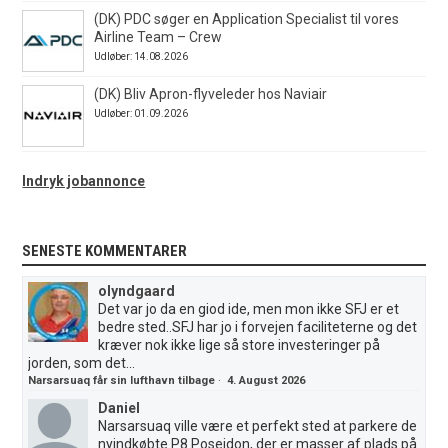
(DK) PDC søger en Application Specialist til vores
Airline Team – Crew
Udløber: 14.08.2026
(DK) Bliv Apron-flyveleder hos Naviair
Udløber: 01.09.2026
Indryk jobannonce
SENESTE KOMMENTARER
olyndgaard
Det var jo da en giod ide, men mon ikke SFJ er et
bedre sted..SFJ har jo i forvejen faciliteterne og det
kræver nok ikke lige så store investeringer på
jorden, som det...
Narsarsuaq får sin lufthavn tilbage
·
4. August 2026
Daniel
Narsarsuaq ville være et perfekt sted at parkere de
nyindkøbte P8 Poseidon, der er masser af plads på