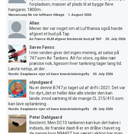
forpladsen, masser af plads til at bygge flere
hangarer, 1800m...
Narsarsuaq får sin lufthavn tilbage
·
1. August 2026
Allan
Mener der var noget om at Lufthansa også havde
afgivet et bud på Tap
Air France-KLM afgiver bindende bud på TAP
·
30. July 2026
Søren Fønss
I min verden giver det ingen mening, at satse på
747 som Air Tankers. Alt for store, og ikke nær
præcise nok, ligesom hver tankning tager lang tid.
Læste netop, at der...
Nordic Seaplanes-ejer vil have brandslukningsfly
·
30. July 2026
olyndgaard
Nu er denne B747 jo taget ud af drift i 2021. Det var
for dyrt,,det er heller ikke alle steder den kan
lande..imod sætning til de mange CL 215/415 som
kan lave optankning...
Nordic Seaplanes-ejer vil have brandslukningsfly
·
28. July 2026
Peter Dahlgaard
Bestemt. Men DC10 tankeren kan kun det halve i
indsats, de franske dash 8 er en dråbe i havet og
de gange hvor N944ST har været i aktion har man