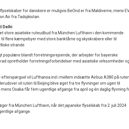
flyselskaber for danskere er muligvis BeOnd er fra Maldiverne, mens E
n Air fra Tadsjikistan.
l Delhi
 det store asiatiske ruteudbud fra München Lufthavn i den kommende
til flere kæmpebyer med store banktårne og skyskrabere eller til
lliske strande.
igt populære blandt forretningsrejsende, der arbejder for bayerske
grad opretholder forretningsforbindelser med asiatiske virksomheder o
 efterspørgsel vil Lufthansa ind i mellem indsætte Airbus A380 på rute
 Herudover vil ruten til Beijing blive øget fra tre flyvninger om ugen til
, mens Osaka får fem ugentlige afgange fra april og én daglig flyvning f
ger fra München Lufthavn, når det japanske flyselskab fra 2. juli 2024
 ugentlige afgange.