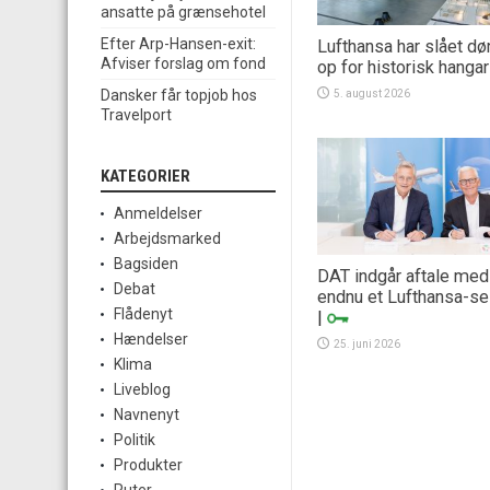
ansatte på grænsehotel
Efter Arp-Hansen-exit:
Lufthansa har slået dø
Afviser forslag om fond
op for historisk hangar
Dansker får topjob hos
5. august 2026
Travelport
KATEGORIER
Anmeldelser
Arbejdsmarked
Bagsiden
DAT indgår aftale med
Debat
endnu et Lufthansa-se
Flådenyt
|
Hændelser
25. juni 2026
Klima
Liveblog
Navnenyt
Politik
Produkter