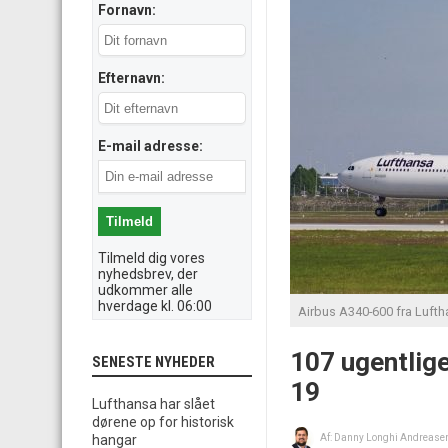
Fornavn:
Efternavn:
E-mail adresse:
Tilmeld dig vores
nyhedsbrev, der
udkommer alle
hverdage kl. 06:00
Airbus A340-600 fra Luftha
107 ugentlige
SENESTE NYHEDER
19
Lufthansa har slået
dørene op for historisk
hangar
Af:
Danny Longhi Andrease