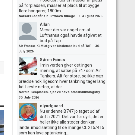
Poseidon, der er masser af plads
på forpladsen, masser af plads til at bygge
flere hangarer, 1800m...
Narsarsuaq får sin lufthavn tilbage
·
1. August 2026
Allan
Mener der var noget om at
Lufthansa også havde afgivet et
bud på Tap
Air France-KLM afgiver bindende bud på TAP
·
30.
July 2026
Søren Fønss
I min verden giver det ingen
mening, at satse på 747 som Air
Tankers. Alt for store, og ikke nær
præcise nok, ligesom hver tankning tager lang
tid. Læste netop, at der...
Nordic Seaplanes-ejer vil have brandslukningsfly
·
30. July 2026
olyndgaard
Nu er denne B747 jo taget ud af
drift i 2021. Det var for dyrt,,det er
heller ikke alle steder den kan
lande..imod sætning til de mange CL 215/415
som kan lave optankning...