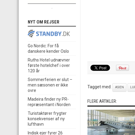
.
NYT OM REJSER
Go Nordic: For få
danskere kender Oslo
Ruths Hotel udnævner
første hotelchef i over
120 år
Sommerferien er slut –
men sæsonen er ikke
Tagget med:
ASIEN
LU
ovre
Madeira finder ny PR-
FLERE ARTIKLER:
repræsentant i Norden
Turistaktører frygter
konsekvenser af ny
lufthavn
Indisk ejer fyrer 26