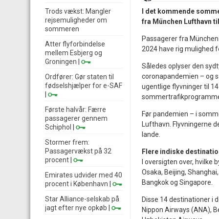
Trods vækst: Mangler
I det kommende sommert
rejsemuligheder om
fra München Lufthavn til
sommeren
Passagerer fra München L
Atter flyforbindelse
2024 have rig mulighed for
mellem Esbjerg og
Groningen
|
Således oplyser den sydtys
coronapandemien – og samt
Ordfører: Gør staten til
fødselshjælper for e-SAF
ugentlige flyvninger til 14
|
sommertrafikprogrammet
Første halvår: Færre
Før pandemien – i somme
passagerer gennem
Lufthavn. Flyvningerne de
Schiphol
|
lande.
Stormer frem:
Passagervækst på 32
Flere indiske destinati
procent
|
I oversigten over, hvilke
Osaka, Beijing, Shanghai,
Emirates udvider med 40
Bangkok og Singapore.
procent i København
|
Star Alliance-selskab på
Disse 14 destinationer i d
jagt efter nye opkøb
|
Nippon Airways (ANA), Be