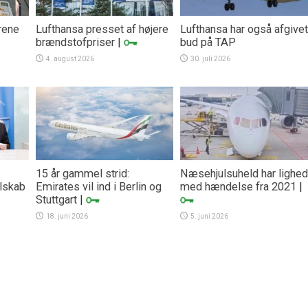
rene
Lufthansa presset af højere
Lufthansa har også afgivet
brændstofpriser
|
bud på TAP
4. august 2026
30. juli 2026
15 år gammel strid:
Næsehjulsuheld har lighed
lskab
Emirates vil ind i Berlin og
med hændelse fra 2021
|
Stuttgart
|
18. juni 2026
5. juni 2026