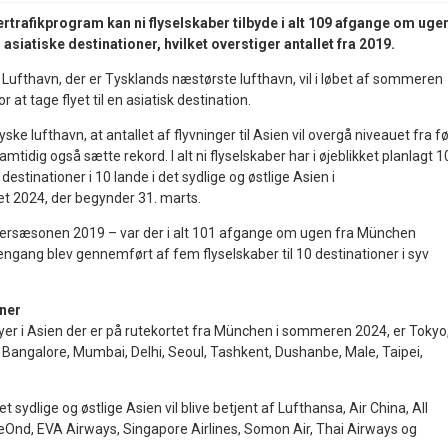
rafikprogram kan ni flyselskaber tilbyde i alt 109 afgange om uge
 asiatiske destinationer, hvilket overstiger antallet fra 2019.
ufthavn, der er Tysklands næstørste lufthavn, vil i løbet af sommeren
 at tage flyet til en asiatisk destination.
ke lufthavn, at antallet af flyvninger til Asien vil overgå niveauet fra fø
idig også sætte rekord. I alt ni flyselskaber har i øjeblikket planlagt 1
 destinationer i 10 lande i det sydlige og østlige Asien i
 2024, der begynder 31. marts.
rsæsonen 2019 – var der i alt 101 afgange om ugen fra München
ngang blev gennemført af fem flyselskaber til 10 destinationer i syv
oner
 byer i Asien der er på rutekortet fra München i sommeren 2024, er Tokyo
 Bangalore, Mumbai, Delhi, Seoul, Tashkent, Dushanbe, Male, Taipei,
et sydlige og østlige Asien vil blive betjent af Lufthansa, Air China, All
Ond, EVA Airways, Singapore Airlines, Somon Air, Thai Airways og