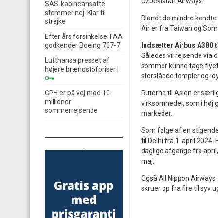
Uzbekistan Airways.
SAS-kabineansatte
stemmer nej: Klar til
Blandt de mindre kendte 
strejke
Air er fra Taiwan og Somo
Efter års forsinkelse: FAA
godkender Boeing 737-7
Indsætter Airbus A380 ti
Således vil rejsende via
Lufthansa presset af
sommer kunne tage flyet 
højere brændstofpriser
|
storslåede templer og idy
CPH er på vej mod 10
Ruterne til Asien er særl
millioner
virksomheder, som i høj 
sommerrejsende
markeder.
Som følge af en stigende
til Delhi fra 1. april 2024.
.
daglige afgange fra april
maj.
Også All Nippon Airways ø
skruer op fra fire til syv