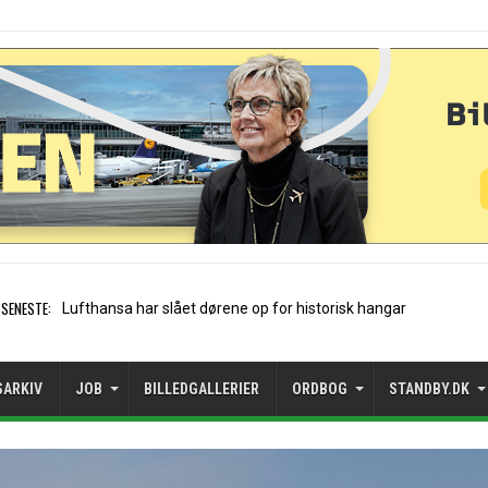
SENESTE:
Trods vækst: Mangler rejsemul
SARKIV
JOB
BILLEDGALLERIER
ORDBOG
STANDBY.DK