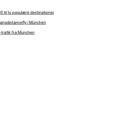
 til to populære destinationer
langdistancefly i München
-trafik fra München