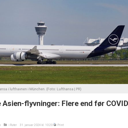
nsa i lufthavnen i München. (Foto: Lufthansa | PR)
 Asien-flyvninger: Flere end før COVID
n
i
Ruter
31. januar 2024 kl. 10:20
Print