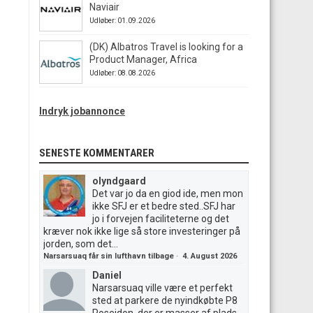
Naviair
Udløber: 01.09.2026
(DK) Albatros Travel is looking for a
Product Manager, Africa
Udløber: 08.08.2026
Indryk jobannonce
SENESTE KOMMENTARER
olyndgaard
Det var jo da en giod ide, men mon
ikke SFJ er et bedre sted..SFJ har
jo i forvejen faciliteterne og det
kræver nok ikke lige så store investeringer på
jorden, som det...
Narsarsuaq får sin lufthavn tilbage
·
4. August 2026
Daniel
Narsarsuaq ville være et perfekt
sted at parkere de nyindkøbte P8