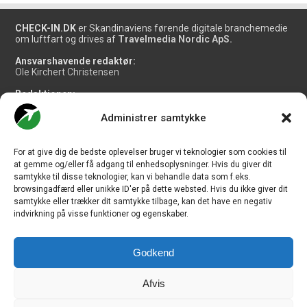
CHECK-IN.DK
er Skandinaviens førende digitale branchemedie
om luftfart og drives af
Travelmedia Nordic ApS.
Ansvarshavende redaktør:
Ole Kirchert Christensen
Redaktionen:
Christian Granhøj Skouboe
Henrik Baumgarten
Administrer samtykke
Danny Longhi Andreasen
Mathias Majlund Laursen
For at give dig de bedste oplevelser bruger vi teknologier som cookies til
Salg og jobannoncer:
at gemme og/eller få adgang til enhedsoplysninger. Hvis du giver dit
salg@travelmedianordic.com
samtykke til disse teknologier, kan vi behandle data som f.eks.
browsingadfærd eller unikke ID'er på dette websted. Hvis du ikke giver dit
samtykke eller trækker dit samtykke tilbage, kan det have en negativ
Vi tager ansvar for indholdet og er tilmeldt
indvirkning på visse funktioner og egenskaber.
Godkend
Siden er udviklet af
JHV Media Consult.
Afvis