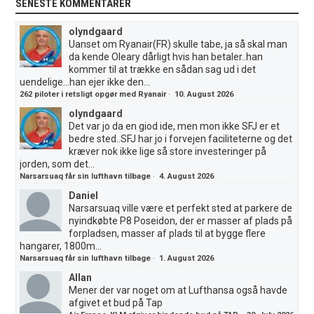
SENESTE KOMMENTARER
olyndgaard
Uanset om Ryanair(FR) skulle tabe, ja så skal man
da kende Oleary dårligt hvis han betaler..han
kommer til at trække en sådan sag ud i det
uendelige...han ejer ikke den...
262 piloter i retsligt opgør med Ryanair
·
10. August 2026
olyndgaard
Det var jo da en giod ide, men mon ikke SFJ er et
bedre sted..SFJ har jo i forvejen faciliteterne og det
kræver nok ikke lige så store investeringer på
jorden, som det...
Narsarsuaq får sin lufthavn tilbage
·
4. August 2026
Daniel
Narsarsuaq ville være et perfekt sted at parkere de
nyindkøbte P8 Poseidon, der er masser af plads på
forpladsen, masser af plads til at bygge flere
hangarer, 1800m...
Narsarsuaq får sin lufthavn tilbage
·
1. August 2026
Allan
Mener der var noget om at Lufthansa også havde
afgivet et bud på Tap