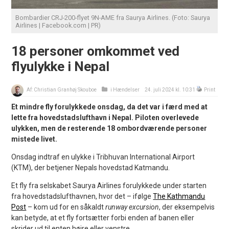
Bombardier CRJ-200-flyet 9N-AME fra Saurya Airlines. (Foto: Saurya
Airlines | Facebook.com | PR)
18 personer omkommet ved
flyulykke i Nepal
Af:
Christian Granhøj Skouboe
i
Hændelser
24. juli 2024 kl. 10:31
Print
Et mindre fly forulykkede onsdag, da det var i færd med at
lette fra hovedstadslufthavn i Nepal. Piloten overlevede
ulykken, men de resterende 18 ombordværende personer
mistede livet.
Onsdag indtraf en ulykke i Tribhuvan International Airport
(KTM), der betjener Nepals hovedstad Katmandu.
Et fly fra selskabet Saurya Airlines forulykkede under starten
fra hovedstadslufthavnen, hvor det – ifølge
The Kathmandu
Post
– kom ud for en såkaldt
runway excursion
, der eksempelvis
kan betyde, at et fly fortsætter forbi enden af banen eller
skrider ud til enten højre eller venstre.