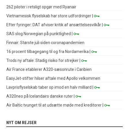
262 piloter i retsligt opgør med Ryanair
Vietnamesisk flyselskab har store udfordringer
|
Efter fyringer: DAT afviser kritik af ansættelsesvilkår
|
SAS slog Norwegian på punktlighed
|
Finnair: Største juli siden coronapandemien
16 procent tilbagegang til og fra Nordamerika
|
Trods ny aftale: Stadig risiko for strejker
|
Air France etablerer A320-sæsonrute i Caribien
EasyJet-stifter hilser aftale med Apollo velkommen
Lavprisflyselskab taber op imod en halv milliard
|
A320neo på Icelandairs danske ruter
|
Air Baltic tvunget til at udsætte møde med kreditorer
|
NYT OM REJSER