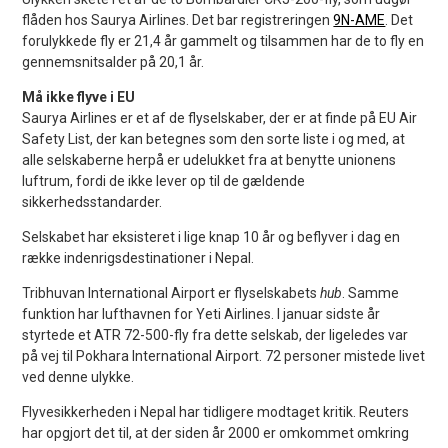
flåden hos Saurya Airlines. Det bar registreringen
9N-AME
. Det
forulykkede fly er 21,4 år gammelt og tilsammen har de to fly en
gennemsnitsalder på 20,1 år.
Må ikke flyve i EU
Saurya Airlines er et af de flyselskaber, der er at finde på EU Air
Safety List, der kan betegnes som den sorte liste i og med, at
alle selskaberne herpå er udelukket fra at benytte unionens
luftrum, fordi de ikke lever op til de gældende
sikkerhedsstandarder.
Selskabet har eksisteret i lige knap 10 år og beflyver i dag en
række indenrigsdestinationer i Nepal.
Tribhuvan International Airport er flyselskabets
hub
. Samme
funktion har lufthavnen for Yeti Airlines. I januar sidste år
styrtede et ATR 72-500-fly fra dette selskab, der ligeledes var
på vej til Pokhara International Airport. 72 personer mistede livet
ved denne ulykke.
Flyvesikkerheden i Nepal har tidligere modtaget kritik. Reuters
har opgjort det til, at der siden år 2000 er omkommet omkring