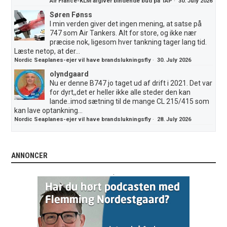
Air France-KLM afgiver bindende bud på TAP
·
30. July 2026
Søren Fønss
I min verden giver det ingen mening, at satse på
747 som Air Tankers. Alt for store, og ikke nær
præcise nok, ligesom hver tankning tager lang tid.
Læste netop, at der...
Nordic Seaplanes-ejer vil have brandslukningsfly
·
30. July 2026
olyndgaard
Nu er denne B747 jo taget ud af drift i 2021. Det var
for dyrt,,det er heller ikke alle steder den kan
lande..imod sætning til de mange CL 215/415 som
kan lave optankning...
Nordic Seaplanes-ejer vil have brandslukningsfly
·
28. July 2026
ANNONCER
.