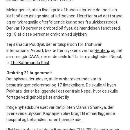
Meldingen er, at da flyet kørte af banen, styrtede det ned i en
kløft på den østlige side af lufthavnen. Herefter brød det i brand
og en tyk røgsøjle efterfølgende kunne ses fra ulykkesstedet.
Der var 19 personer ombord på flyet, da hændelsen fandt sted,
og 18 af disse personer omkom ved ulykken.
Tej Bahadur Poudyal, der er talsperson for Tribhuvan
International Airport, bekræfter ulykken over for
Reuters
, og det
samme gør CAAN, der er de civile luftfartsmyndigheder i Nepal,
til
The Kathmandu Post
.
Omkring 21 år gammelt
Det oplyses derudover, at de ombordværende var to
besætningsmedlemmer og 17 flyteknikere. De skulle til byen
Pokhara, der er beliggende i det centrale Nepal, hvor de skulle
fortage vedligehold på et andet fly.
Ifølge nyhedsbureauet var det piloten Manish Shankya, der
overlevede ulykken. Kaptajnen blev bragt til et nærtliggende
hospital og behandles for en hovedskade.
Ulykken skete i et af de to Bombardier CRJ-200-fly, som udgør