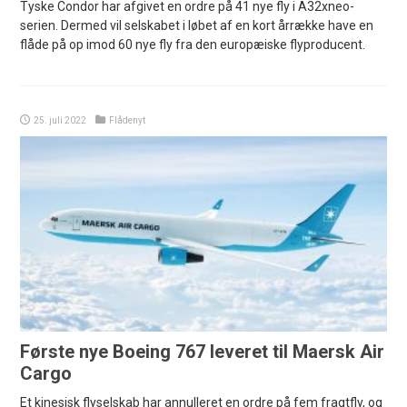
Tyske Condor har afgivet en ordre på 41 nye fly i A32xneo-
serien. Dermed vil selskabet i løbet af en kort årrække have en
flåde på op imod 60 nye fly fra den europæiske flyproducent.
25. juli 2022
Flådenyt
Første nye Boeing 767 leveret til Maersk Air
Cargo
Et kinesisk flyselskab har annulleret en ordre på fem fragtfly, og