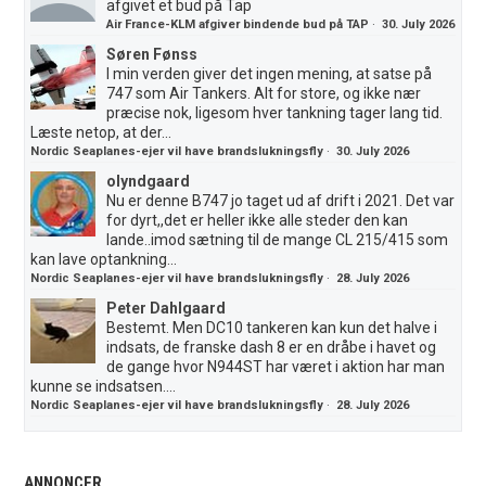
afgivet et bud på Tap
Air France-KLM afgiver bindende bud på TAP
·
30. July 2026
Søren Fønss
I min verden giver det ingen mening, at satse på
747 som Air Tankers. Alt for store, og ikke nær
præcise nok, ligesom hver tankning tager lang tid.
Læste netop, at der...
Nordic Seaplanes-ejer vil have brandslukningsfly
·
30. July 2026
olyndgaard
Nu er denne B747 jo taget ud af drift i 2021. Det var
for dyrt,,det er heller ikke alle steder den kan
lande..imod sætning til de mange CL 215/415 som
kan lave optankning...
Nordic Seaplanes-ejer vil have brandslukningsfly
·
28. July 2026
Peter Dahlgaard
Bestemt. Men DC10 tankeren kan kun det halve i
indsats, de franske dash 8 er en dråbe i havet og
de gange hvor N944ST har været i aktion har man
kunne se indsatsen....
Nordic Seaplanes-ejer vil have brandslukningsfly
·
28. July 2026
ANNONCER