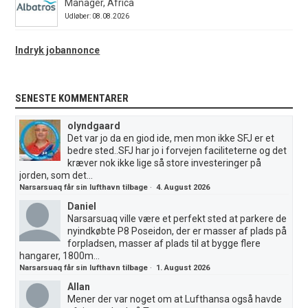
Manager, Africa
Udløber: 08.08.2026
Indryk jobannonce
SENESTE KOMMENTARER
olyndgaard
Det var jo da en giod ide, men mon ikke SFJ er et
bedre sted..SFJ har jo i forvejen faciliteterne og det
kræver nok ikke lige så store investeringer på
jorden, som det...
Narsarsuaq får sin lufthavn tilbage
·
4. August 2026
Daniel
Narsarsuaq ville være et perfekt sted at parkere de
nyindkøbte P8 Poseidon, der er masser af plads på
forpladsen, masser af plads til at bygge flere
hangarer, 1800m...
Narsarsuaq får sin lufthavn tilbage
·
1. August 2026
Allan
Mener der var noget om at Lufthansa også havde