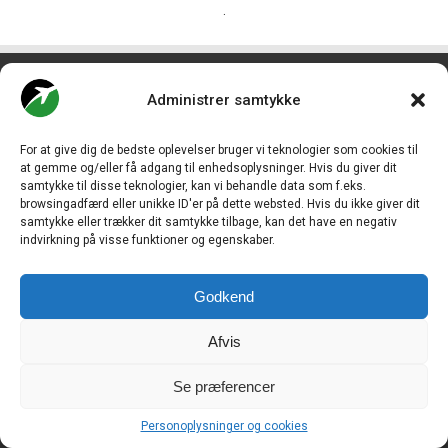
.
CHECK-IN.DK
er Skandinaviens førende digitale branchemedie
om luftfart og drives af
Travelmedia Nordic ApS.
Administrer samtykke
Ansvarshavende redaktør:
Ole Kirchert Christensen
For at give dig de bedste oplevelser bruger vi teknologier som cookies til
at gemme og/eller få adgang til enhedsoplysninger. Hvis du giver dit
Redaktionen:
samtykke til disse teknologier, kan vi behandle data som f.eks.
Christian Granhøj Skouboe
browsingadfærd eller unikke ID'er på dette websted. Hvis du ikke giver dit
Henrik Baumgarten
samtykke eller trækker dit samtykke tilbage, kan det have en negativ
Danny Longhi Andreasen
Mathias Majlund Laursen
indvirkning på visse funktioner og egenskaber.
Salg og jobannoncer:
salg@travelmedianordic.com
Godkend
Vi tager ansvar for indholdet og er tilmeldt
Afvis
Se præferencer
Siden er udviklet af
JHV Media Consult.
Personoplysninger og cookies