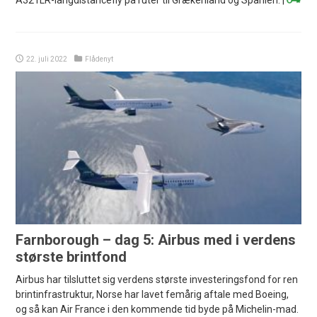
A321LR-langdistancefly på ruter til Grækenland og Spanien. |
22. juli 2022
Flådenyt
Farnborough – dag 5: Airbus med i verdens
største brintfond
Airbus har tilsluttet sig verdens største investeringsfond for ren
brintinfrastruktur, Norse har lavet femårig aftale med Boeing,
og så kan Air France i den kommende tid byde på Michelin-mad.