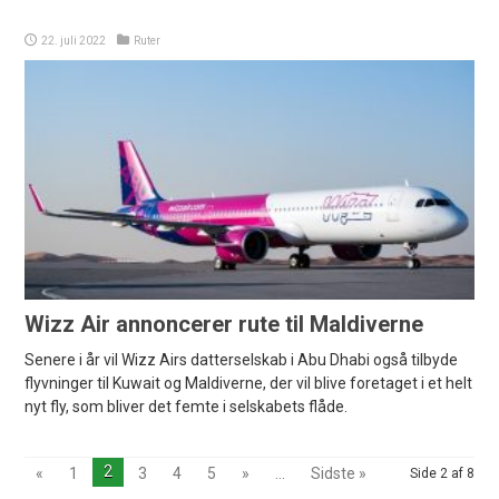
22. juli 2022
Ruter
Wizz Air annoncerer rute til Maldiverne
Senere i år vil Wizz Airs datterselskab i Abu Dhabi også tilbyde
flyvninger til Kuwait og Maldiverne, der vil blive foretaget i et helt
nyt fly, som bliver det femte i selskabets flåde.
2
«
1
3
4
5
»
...
Sidste »
Side 2 af 8