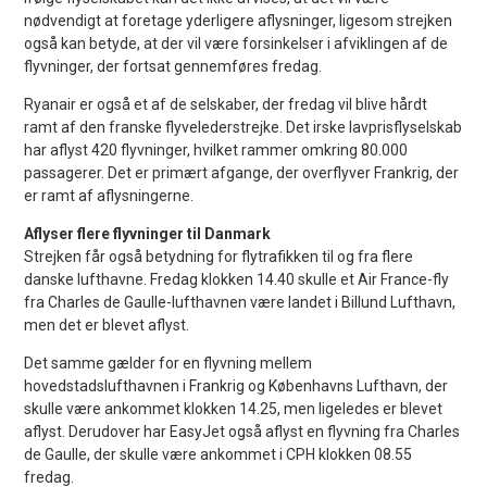
nødvendigt at foretage yderligere aflysninger, ligesom strejken
også kan betyde, at der vil være forsinkelser i afviklingen af de
flyvninger, der fortsat gennemføres fredag.
Ryanair er også et af de selskaber, der fredag vil blive hårdt
ramt af den franske flyvelederstrejke. Det irske lavprisflyselskab
har aflyst 420 flyvninger, hvilket rammer omkring 80.000
passagerer. Det er primært afgange, der overflyver Frankrig, der
er ramt af aflysningerne.
Aflyser flere flyvninger til Danmark
Strejken får også betydning for flytrafikken til og fra flere
danske lufthavne. Fredag klokken 14.40 skulle et Air France-fly
fra Charles de Gaulle-lufthavnen være landet i Billund Lufthavn,
men det er blevet aflyst.
Det samme gælder for en flyvning mellem
hovedstadslufthavnen i Frankrig og Københavns Lufthavn, der
skulle være ankommet klokken 14.25, men ligeledes er blevet
aflyst. Derudover har EasyJet også aflyst en flyvning fra Charles
de Gaulle, der skulle være ankommet i CPH klokken 08.55
fredag.