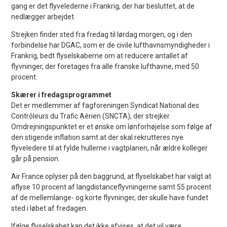
gang er det flyvelederne i Frankrig, der har besluttet, at de
nedlægger arbejdet.
Strejken finder sted fra fredag til lørdag morgen, og i den
forbindelse har DGAC, som er de civile lufthavnsmyndigheder i
Frankrig, bedt flyselskaberne om at reducere antallet af
flyvninger, der foretages fra alle franske lufthavne, med 50
procent.
Skærer i fredagsprogrammet
Det er medlemmer af fagforeningen Syndicat National des
Contrôleurs du Trafic Aérien (SNCTA), der strejker.
Omdrejningspunktet er et ønske om lønforhøjelse som følge af
den stigende inflation samt at der skal rekrutteres nye
flyveledere til at fylde hullerne i vagtplanen, når ældre kolleger
går på pension.
Air France oplyser på den baggrund, at flyselskabet har valgt at
aflyse 10 procent af langdistanceflyvningerne samt 55 procent
af de mellemlange- og korte flyvninger, der skulle have fundet
sted i løbet af fredagen.
Ifølge flyselskabet kan det ikke afvises, at det vil være