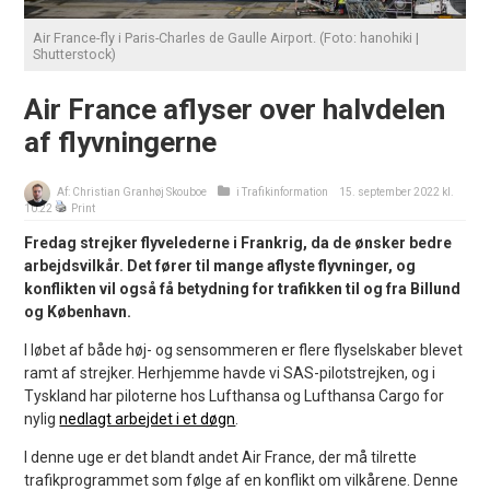
Air France-fly i Paris-Charles de Gaulle Airport. (Foto: hanohiki |
Shutterstock)
Air France aflyser over halvdelen
af flyvningerne
Af:
Christian Granhøj Skouboe
i
Trafikinformation
15. september 2022 kl.
10:22
Print
Fredag strejker flyvelederne i Frankrig, da de ønsker bedre
arbejdsvilkår. Det fører til mange aflyste flyvninger, og
konflikten vil også få betydning for trafikken til og fra Billund
og København.
I løbet af både høj- og sensommeren er flere flyselskaber blevet
ramt af strejker. Herhjemme havde vi SAS-pilotstrejken, og i
Tyskland har piloterne hos Lufthansa og Lufthansa Cargo for
nylig
nedlagt arbejdet i et døgn
.
I denne uge er det blandt andet Air France, der må tilrette
trafikprogrammet som følge af en konflikt om vilkårene. Denne