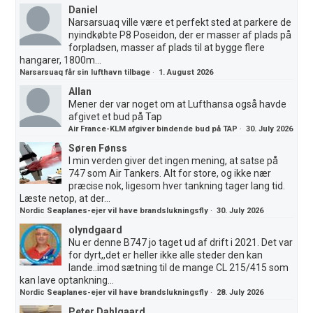
Daniel
Narsarsuaq ville være et perfekt sted at parkere de
nyindkøbte P8 Poseidon, der er masser af plads på
forpladsen, masser af plads til at bygge flere
hangarer, 1800m...
Narsarsuaq får sin lufthavn tilbage
·
1. August 2026
Allan
Mener der var noget om at Lufthansa også havde
afgivet et bud på Tap
Air France-KLM afgiver bindende bud på TAP
·
30. July 2026
Søren Fønss
I min verden giver det ingen mening, at satse på
747 som Air Tankers. Alt for store, og ikke nær
præcise nok, ligesom hver tankning tager lang tid.
Læste netop, at der...
Nordic Seaplanes-ejer vil have brandslukningsfly
·
30. July 2026
olyndgaard
Nu er denne B747 jo taget ud af drift i 2021. Det var
for dyrt,,det er heller ikke alle steder den kan
lande..imod sætning til de mange CL 215/415 som
kan lave optankning...
Nordic Seaplanes-ejer vil have brandslukningsfly
·
28. July 2026
Peter Dahlgaard