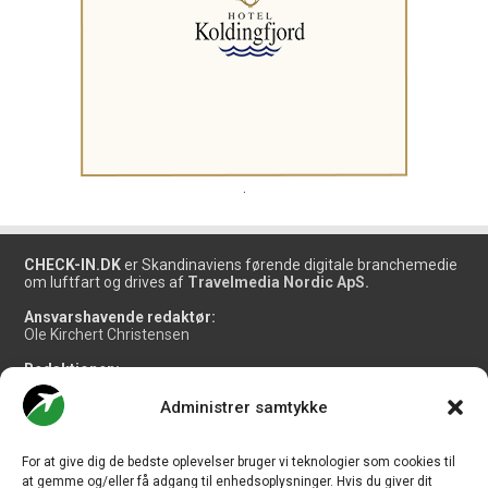
.
CHECK-IN.DK
er Skandinaviens førende digitale branchemedie
om luftfart og drives af
Travelmedia Nordic ApS.
Ansvarshavende redaktør:
Ole Kirchert Christensen
Redaktionen:
Christian Granhøj Skouboe
Henrik Baumgarten
Administrer samtykke
Danny Longhi Andreasen
Mathias Majlund Laursen
For at give dig de bedste oplevelser bruger vi teknologier som cookies til
Salg og jobannoncer:
at gemme og/eller få adgang til enhedsoplysninger. Hvis du giver dit