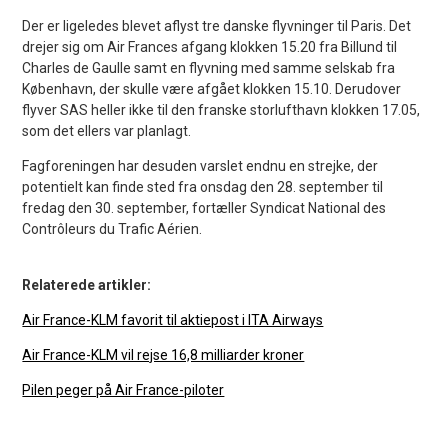
Der er ligeledes blevet aflyst tre danske flyvninger til Paris. Det
drejer sig om Air Frances afgang klokken 15.20 fra Billund til
Charles de Gaulle samt en flyvning med samme selskab fra
København, der skulle være afgået klokken 15.10. Derudover
flyver SAS heller ikke til den franske storlufthavn klokken 17.05,
som det ellers var planlagt.
Fagforeningen har desuden varslet endnu en strejke, der
potentielt kan finde sted fra onsdag den 28. september til
fredag den 30. september, fortæller Syndicat National des
Contrôleurs du Trafic Aérien.
Relaterede artikler:
Air France-KLM favorit til aktiepost i ITA Airways
Air France-KLM vil rejse 16,8 milliarder kroner
Pilen peger på Air France-piloter