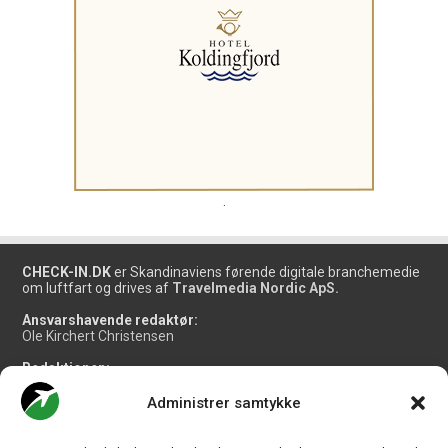
.
CHECK-IN.DK
er Skandinaviens førende digitale branchemedie
om luftfart og drives af
Travelmedia Nordic ApS.
Ansvarshavende redaktør:
Ole Kirchert Christensen
Redaktionen:
Christian Granhøj Skouboe
Henrik Baumgarten
Administrer samtykke
Danny Longhi Andreasen
Mathias Majlund Laursen