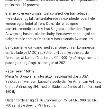
maksimalt 49 procent.
Gramercy er en konsulentvirksomhed, der har rådgivet
flyselskaber og luftfartsrelaterede virksomheder over hele
verden og er ledet af Tony Davis, der er tidligere
administrerende direktør hos Singapore-selskabet Tiger
Airways og hos britiske bmibaby. Herudover er der også en
tidligere rolle som driftsdirektør hos Irelandia Aviation Ltd.
De to parter vil gå i gang med at ansøge om en kommerciel
driftstilladelse (AOC) i et EU-land til det nye selskab, der
forventes at kunne få de første CRJ 900-fly på vingerne med
passagerer og fragt i slutningen af 2021.
Råder over 160 fly
Mesa Air Group er en stor aktør i regional luftfart i USA.
Selskabet flyver som kapacitetsudbyder for American Airlines,
United Airlines og DHL med en flåde bestående af lidt flere end
160 fly.
Flåden fordeler sig på 76 Embraer E-175, 64 CRJ 900, 20 CRJ
700 samt tre Boeing 737 fragtfly.