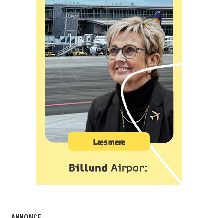
.
ANNONCE