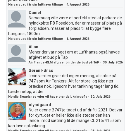
Narsarsuaq får sin lufthavn tilbage
·
4. August 2026
Daniel
Narsarsuaq ville være et perfekt sted at parkere de
nyindkøbte P8 Poseidon, der er masser af plads på
forpladsen, masser af plads til at bygge flere
hangarer, 1800m...
Narsarsuaq får sin lufthavn tilbage
·
1. August 2026
Allan
Mener der var noget om at Lufthansa også havde
afgivet et bud på Tap
Air France-KLM afgiver bindende bud på TAP
·
30. July 2026
Søren Fønss
I min verden giver det ingen mening, at satse på
747 som Air Tankers. Alt for store, og ikke nær
præcise nok, ligesom hver tankning tager lang tid.
Læste netop, at der...
Nordic Seaplanes-ejer vil have brandslukningsfly
·
30. July 2026
olyndgaard
Nu er denne B747 jo taget ud af drift i 2021. Det var
for dyrt,,det er heller ikke alle steder den kan
lande..imod sætning til de mange CL 215/415 som
kan lave optankning...
Nordic Seaplanes-ejer vil have brandslukningsfly
·
28. July 2026