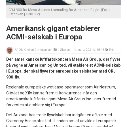
CRJ 900 fra Mesa Airlines i bemaling fra American Eagle. (Foto:
Jetdriven | GNU 1.2)
Amerikansk gigant etablerer
ACMI-selskab i Europa
Af:
Ole Kirchert Christensen
i
Økonomi
4. marts 2021 kl. 05:45
Print
Den amerikanske luftfartskoncern Mesa Air Group, der flyver
på vegne af American og United, vil etablere et ACMI-selskab
i Europa, der skal flyve for europæiske selskaber med CRJ
900-fly.
Regionale europæiske wetlease-operatører som Air Nostrum,
CityJet og Xfly kan se frem til konkurrence, når den
amerikanske luftfartsgigant Mesa Air Group Inc. i nær fremtid
forventes at etablere sig i Europa.
Det Arizona-baserede flyselskab har indgået en aftale med
Gramercy Associates Ltd. i London om at udvikle et europæisk
baseret joint venture, hvor Mesa vil kunne få en ejerandel på