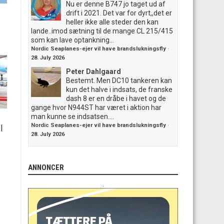
Nu er denne B747 jo taget ud af
drift i 2021. Det var for dyrt,,det er
heller ikke alle steder den kan
lande..imod sætning til de mange CL 215/415
som kan lave optankning...
Nordic Seaplanes-ejer vil have brandslukningsfly
·
28. July 2026
Peter Dahlgaard
Bestemt. Men DC10 tankeren kan
kun det halve i indsats, de franske
dash 8 er en dråbe i havet og de
gange hvor N944ST har været i aktion har
man kunne se indsatsen....
Nordic Seaplanes-ejer vil have brandslukningsfly
·
|
28. July 2026
ANNONCER
.