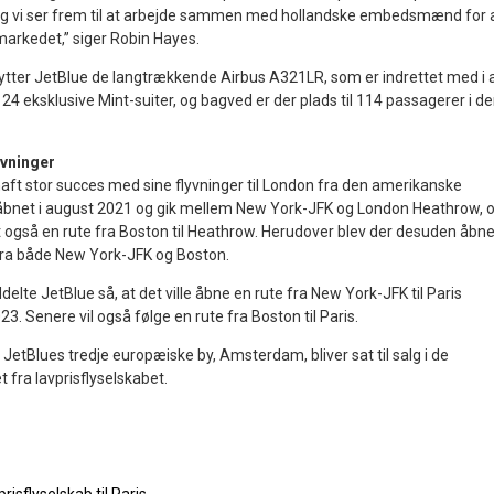
, og vi ser frem til at arbejde sammen med hollandske embedsmænd for 
 markedet,” siger Robin Hayes.
nytter JetBlue de langtrækkende Airbus A321LR, som er indrettet med i a
 24 eksklusive Mint-suiter, og bagved er der plads til 114 passagerer i d
vninger
 haft stor succes med sine flyvninger til London fra den amerikanske
v åbnet i august 2021 og gik mellem New York-JFK og London Heathrow, 
også en rute fra Boston til Heathrow. Herudover blev der desuden åbne
 fra både New York-JFK og Boston.
elte JetBlue så, at det ville åbne en rute fra New York-JFK til Paris
023. Senere vil også følge en rute fra Boston til Paris.
til JetBlues tredje europæiske by, Amsterdam, bliver sat til salg i de
 fra lavprisflyselskabet.