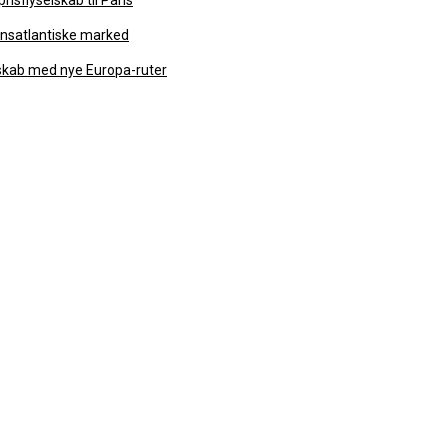
isflyselskab til Paris
ansatlantiske marked
lskab med nye Europa-ruter