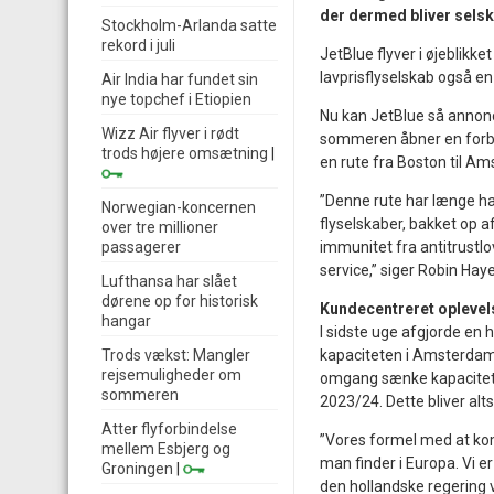
der dermed bliver selsk
Stockholm-Arlanda satte
rekord i juli
JetBlue flyver i øjeblikk
lavprisflyselskab også en n
Air India har fundet sin
nye topchef i Etiopien
Nu kan JetBlue så annonce
Wizz Air flyver i rødt
sommeren åbner en forbi
trods højere omsætning
|
en rute fra Boston til A
”Denne rute har længe ha
Norwegian-koncernen
flyselskaber, bakket op a
over tre millioner
passagerer
immunitet fra antitrustl
service,” siger Robin Hay
Lufthansa har slået
dørene op for historisk
Kundecentreret oplevels
hangar
I sidste uge afgjorde en
Trods vækst: Mangler
kapaciteten i Amsterdam 
rejsemuligheder om
omgang sænke kapaciteten
sommeren
2023/24. Dette bliver alts
Atter flyforbindelse
”Vores formel med at kom
mellem Esbjerg og
man finder i Europa. Vi
Groningen
|
den hollandske regering v