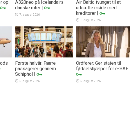
er op
A320neo på Icelandairs
Air Baltic tvunget til at
danske ruter
|
udsætte møde med
kreditorer
|
7. august 2026
6. august 2026
trods
Første halvår: Færre
Ordfører: Gør staten til
passagerer gennem
fødselshjælper for e-SAF
Schiphol
|
5. august 2026
5. august 2026