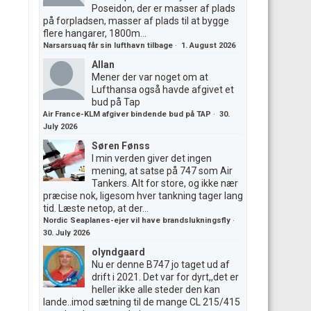
Poseidon, der er masser af plads
på forpladsen, masser af plads til at bygge
flere hangarer, 1800m...
Narsarsuaq får sin lufthavn tilbage
·
1. August 2026
Allan
Mener der var noget om at
Lufthansa også havde afgivet et
bud på Tap
Air France-KLM afgiver bindende bud på TAP
·
30.
July 2026
Søren Fønss
I min verden giver det ingen
mening, at satse på 747 som Air
Tankers. Alt for store, og ikke nær
præcise nok, ligesom hver tankning tager lang
tid. Læste netop, at der...
Nordic Seaplanes-ejer vil have brandslukningsfly
·
30. July 2026
olyndgaard
Nu er denne B747 jo taget ud af
drift i 2021. Det var for dyrt,,det er
heller ikke alle steder den kan
lande..imod sætning til de mange CL 215/415