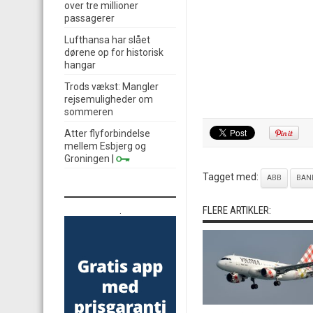
over tre millioner
passagerer
Lufthansa har slået
dørene op for historisk
hangar
Trods vækst: Mangler
rejsemuligheder om
sommeren
Atter flyforbindelse
mellem Esbjerg og
Groningen
|
Tagget med:
ABB
BANE
FLERE ARTIKLER:
.