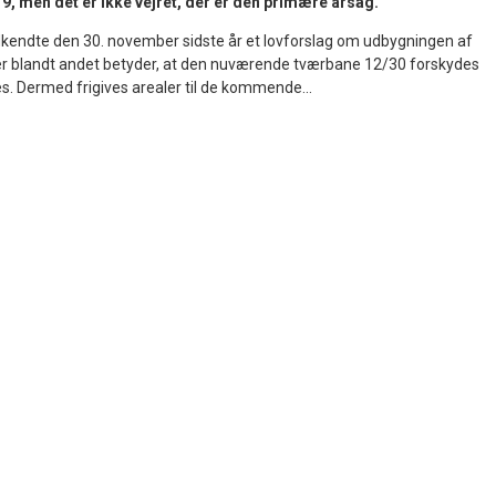
19, men det er ikke vejret, der er den primære årsag.
godkendte den 30. november sidste år et lovforslag om udbygningen af
r blandt andet betyder, at den nuværende tværbane 12/30 forskydes
. Dermed frigives arealer til de kommende...