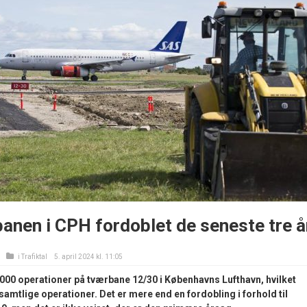
anen i CPH fordoblet de seneste tre å
i
Trafiktal
5. april 2024 kl. 11:05
.000 operationer på tværbane 12/30 i Københavns Lufthavn, hvilket
f samtlige operationer. Det er mere end en fordobling i forhold til