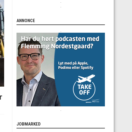
.
.
ANNONCE
.
r
.
JOBMARKED