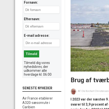
Fornavn:
Efternavn:
E-mail adresse:
Tilmeld dig vores
nyhedsbrev, der
udkommer alle
hverdage kl. 06:00
Brug af tværb
SENESTE NYHEDER
Af:
Ole Kirchert Christensen
Air France etablerer
I 2023 var der næsten 9
A320-sæsonrute i
svarer til 3,9 procent a
Caribien