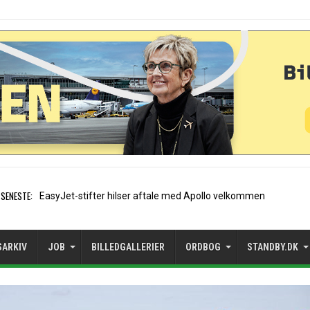
SENESTE:
Air France etablerer A320-sæs
SARKIV
JOB
BILLEDGALLERIER
ORDBOG
STANDBY.DK