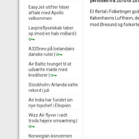
perioden fra 2010 til 20
EasyJet-stifter hilser
Et flertal i Folketinget 
aftale med Apollo
Københavns Lufthavn, de
velkommen
mod Øresund og forkortes
Lavprisflyselskab taber
op imod en halv milliard
|
A320neo på Icelandairs
danske ruter
|
Air Baltic tvunget til at
udsætte møde med
kreditorer
|
Stockholm-Arlanda satte
rekord i juli
Air India har fundet sin
nye topchef i Etiopien
Wizz Air flyver i rødt
trods højere omsætning
|
Norwegian-koncernen