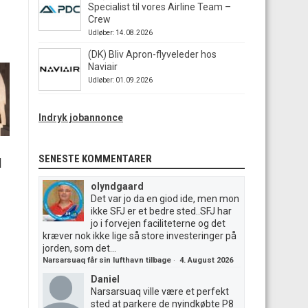
Specialist til vores Airline Team –
Crew
Udløber: 14.08.2026
(DK) Bliv Apron-flyveleder hos
Naviair
Udløber: 01.09.2026
Indryk jobannonce
SENESTE KOMMENTARER
|
olyndgaard
Det var jo da en giod ide, men mon
ikke SFJ er et bedre sted..SFJ har
jo i forvejen faciliteterne og det
kræver nok ikke lige så store investeringer på
jorden, som det...
Narsarsuaq får sin lufthavn tilbage
·
4. August 2026
Daniel
Narsarsuaq ville være et perfekt
sted at parkere de nyindkøbte P8