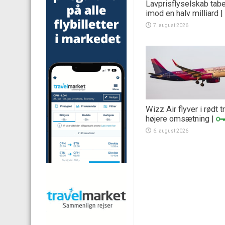
Lavprisflyselskab tab
imod en halv milliard
|
7. august 2026
Wizz Air flyver i rødt 
højere omsætning
|
6. august 2026