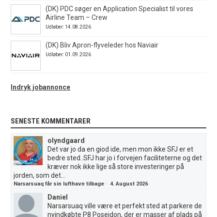
(DK) PDC søger en Application Specialist til vores
Airline Team – Crew
Udløber: 14.08.2026
(DK) Bliv Apron-flyveleder hos Naviair
Udløber: 01.09.2026
Indryk jobannonce
SENESTE KOMMENTARER
olyndgaard
Det var jo da en giod ide, men mon ikke SFJ er et
bedre sted..SFJ har jo i forvejen faciliteterne og det
kræver nok ikke lige så store investeringer på
jorden, som det...
Narsarsuaq får sin lufthavn tilbage
·
4. August 2026
Daniel
Narsarsuaq ville være et perfekt sted at parkere de
nyindkøbte P8 Poseidon, der er masser af plads på