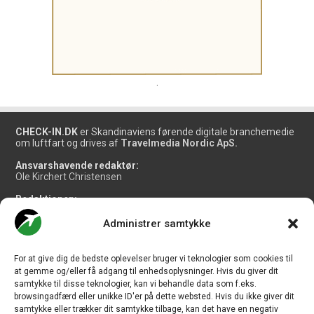
.
CHECK-IN.DK
er Skandinaviens førende digitale branchemedie
om luftfart og drives af
Travelmedia Nordic ApS.
Ansvarshavende redaktør:
Ole Kirchert Christensen
Redaktionen:
Christian Granhøj Skouboe
Henrik Baumgarten
Administrer samtykke
Danny Longhi Andreasen
Mathias Majlund Laursen
For at give dig de bedste oplevelser bruger vi teknologier som cookies til
Salg og jobannoncer:
at gemme og/eller få adgang til enhedsoplysninger. Hvis du giver dit
salg@travelmedianordic.com
samtykke til disse teknologier, kan vi behandle data som f.eks.
browsingadfærd eller unikke ID'er på dette websted. Hvis du ikke giver dit
samtykke eller trækker dit samtykke tilbage, kan det have en negativ
Vi tager ansvar for indholdet og er tilmeldt