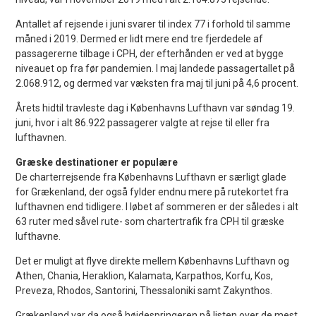
Antallet af rejsende i juni svarer til index 77 i forhold til samme
måned i 2019. Dermed er lidt mere end tre fjerdedele af
passagererne tilbage i CPH, der efterhånden er ved at bygge
niveauet op fra før pandemien. I maj landede passagertallet på
2.068.912, og dermed var væksten fra maj til juni på 4,6 procent.
Årets hidtil travleste dag i Københavns Lufthavn var søndag 19.
juni, hvor i alt 86.922 passagerer valgte at rejse til eller fra
lufthavnen.
Græske destinationer er populære
De charterrejsende fra Københavns Lufthavn er særligt glade
for Grækenland, der også fylder endnu mere på rutekortet fra
lufthavnen end tidligere. I løbet af sommeren er der således i alt
63 ruter med såvel rute- som chartertrafik fra CPH til græske
lufthavne.
Det er muligt at flyve direkte mellem Københavns Lufthavn og
Athen, Chania, Heraklion, Kalamata, Karpathos, Korfu, Kos,
Preveza, Rhodos, Santorini, Thessaloniki samt Zakynthos.
Grækenland var da også højdespringeren på listen over de mest