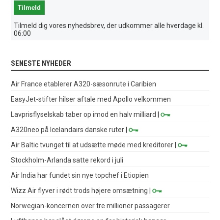
Tilmeld dig vores nyhedsbrev, der udkommer alle hverdage kl.
06:00
SENESTE NYHEDER
Air France etablerer A320-sæsonrute i Caribien
EasyJet-stifter hilser aftale med Apollo velkommen
Lavprisflyselskab taber op imod en halv milliard
|
A320neo på Icelandairs danske ruter
|
Air Baltic tvunget til at udsætte møde med kreditorer
|
Stockholm-Arlanda satte rekord i juli
Air India har fundet sin nye topchef i Etiopien
Wizz Air flyver i rødt trods højere omsætning
|
Norwegian-koncernen over tre millioner passagerer