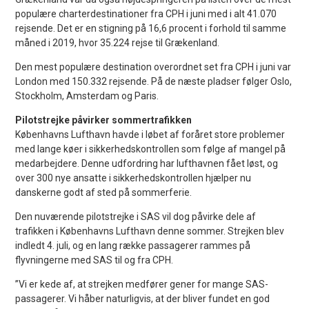
populære charterdestinationer fra CPH i juni med i alt 41.070
rejsende. Det er en stigning på 16,6 procent i forhold til samme
måned i 2019, hvor 35.224 rejse til Grækenland.
Den mest populære destination overordnet set fra CPH i juni var
London med 150.332 rejsende. På de næste pladser følger Oslo,
Stockholm, Amsterdam og Paris.
Pilotstrejke påvirker sommertrafikken
Københavns Lufthavn havde i løbet af foråret store problemer
med lange køer i sikkerhedskontrollen som følge af mangel på
medarbejdere. Denne udfordring har lufthavnen fået løst, og
over 300 nye ansatte i sikkerhedskontrollen hjælper nu
danskerne godt af sted på sommerferie.
Den nuværende pilotstrejke i SAS vil dog påvirke dele af
trafikken i Københavns Lufthavn denne sommer. Strejken blev
indledt 4. juli, og en lang række passagerer rammes på
flyvningerne med SAS til og fra CPH.
”Vi er kede af, at strejken medfører gener for mange SAS-
passagerer. Vi håber naturligvis, at der bliver fundet en god