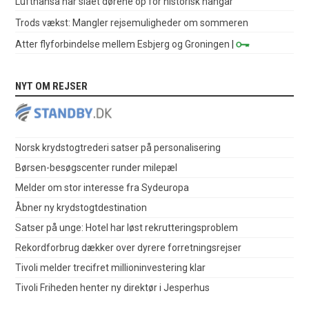
Lufthansa har slået dørene op for historisk hangar
Trods vækst: Mangler rejsemuligheder om sommeren
Atter flyforbindelse mellem Esbjerg og Groningen
|
NYT OM REJSER
Norsk krydstogtrederi satser på personalisering
Børsen-besøgscenter runder milepæl
Melder om stor interesse fra Sydeuropa
Åbner ny krydstogtdestination
Satser på unge: Hotel har løst rekrutteringsproblem
Rekordforbrug dækker over dyrere forretningsrejser
Tivoli melder trecifret millioninvestering klar
Tivoli Friheden henter ny direktør i Jesperhus