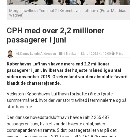
Morgentravlhed i Terminal 2 i Københavns Lufthavn. (Foto: Matthias
Wagner)
CPH med over 2,2 millioner
passagerer i juni
Af:
Danny Longhi Andreasen
i
Trafiktal
12. juli 2022 kl. 10:00
Print
Københavns Lufthavn havde mere end 2,2 millioner
passagerer i juni, hvilket var det højeste månedlige antal
siden november 2019. Grækenland var den absolutte favorit
blandt de charterrejsende.
Væksten i Københavns Lufthavn fortsatte i årets første
sommermåned, hvor der var stor travlhed i terminalerne og på
startbanerne.
Den danske hovedstadslufthavn havde i alt 2.255.487
passagerer i juni, hvilket var det højeste antal, siden
coronapandemien ramte. Sidst, passagertallet var på det
niveau, var i november 2019 med i alt 2.164.875 rejsende.