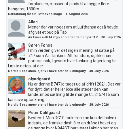
forpladsen, masser af plads til at bygge flere
hangarer, 1800m...
Narsarsuaq får sin lufthavn tilbage
·
1. August 2026
Allan
Mener der var noget om at Lufthansa også havde
afgivet et bud på Tap
Air France-KLM afgiver bindende bud på TAP
·
30. July 2026
Søren Fønss
I min verden giver det ingen mening, at satse på
747 som Air Tankers. Alt for store, og ikke nær
præcise nok, ligesom hver tankning tager lang tid.
Læste netop, at der...
Nordic Seaplanes-ejer vil have brandslukningsfly
·
30. July 2026
olyndgaard
Nu er denne B747 jo taget ud af drift i 2021. Det var
for dyrt,,det er heller ikke alle steder den kan
lande..imod sætning til de mange CL 215/415 som
kan lave optankning...
Nordic Seaplanes-ejer vil have brandslukningsfly
·
28. July 2026
Peter Dahlgaard
Bestemt. Men DC10 tankeren kan kun det halve i
indsats, de franske dash 8 er en dråbe i havet og
de gange hvor N944ST har været i aktion har man