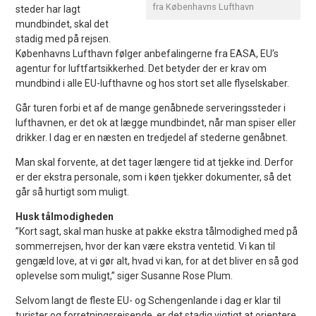
fra Københavns Lufthavn
steder har lagt
mundbindet, skal det
stadig med på rejsen.
Københavns Lufthavn følger anbefalingerne fra EASA, EU’s
agentur for luftfartsikkerhed. Det betyder der er krav om
mundbind i alle EU-lufthavne og hos stort set alle flyselskaber.
Går turen forbi et af de mange genåbnede serveringssteder i
lufthavnen, er det ok at lægge mundbindet, når man spiser eller
drikker. I dag er en næsten en tredjedel af stederne genåbnet.
Man skal forvente, at det tager længere tid at tjekke ind. Derfor
er der ekstra personale, som i køen tjekker dokumenter, så det
går så hurtigt som muligt.
Husk tålmodigheden
”Kort sagt, skal man huske at pakke ekstra tålmodighed med på
sommerrejsen, hvor der kan være ekstra ventetid. Vi kan til
gengæld love, at vi gør alt, hvad vi kan, for at det bliver en så god
oplevelse som muligt,” siger Susanne Rose Plum.
Selvom langt de fleste EU- og Schengenlande i dag er klar til
turister og forretningsrejsende, er det stadig vigtigt at orientere