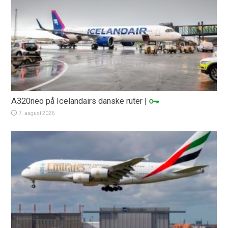
A320neo på Icelandairs danske ruter
|
7. august 2026