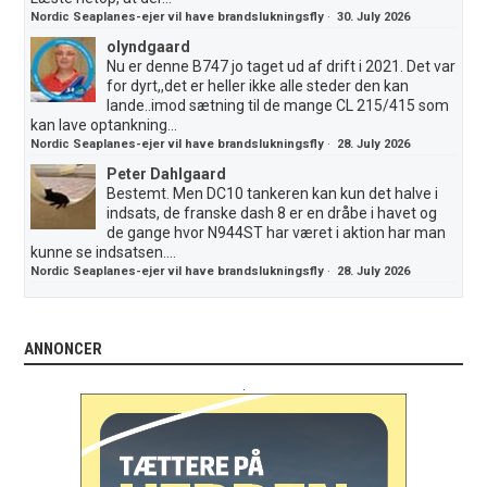
Nordic Seaplanes-ejer vil have brandslukningsfly
·
30. July 2026
olyndgaard
Nu er denne B747 jo taget ud af drift i 2021. Det var
for dyrt,,det er heller ikke alle steder den kan
lande..imod sætning til de mange CL 215/415 som
kan lave optankning...
Nordic Seaplanes-ejer vil have brandslukningsfly
·
28. July 2026
Peter Dahlgaard
Bestemt. Men DC10 tankeren kan kun det halve i
indsats, de franske dash 8 er en dråbe i havet og
de gange hvor N944ST har været i aktion har man
kunne se indsatsen....
Nordic Seaplanes-ejer vil have brandslukningsfly
·
28. July 2026
ANNONCER
.