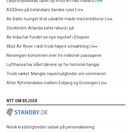
Lavprisflyselskab taber op imod en halv milliard
|
A320neo på Icelandairs danske ruter
|
Air Baltic tvunget til at udsætte møde med kreditorer
|
Stockholm-Arlanda satte rekord i juli
Air India har fundet sin nye topchef i Etiopien
Wizz Air flyver i rødt trods højere omsætning
|
Norwegian-koncernen over tre millioner passagerer
Lufthansa har slået dørene op for historisk hangar
Trods vækst: Mangler rejsemuligheder om sommeren
Atter flyforbindelse mellem Esbjerg og Groningen
|
NYT OM REJSER
Norsk krydstogtrederi satser på personalisering