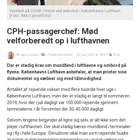
Ventetid på COVID-19-test ved ankomst i Københavns Lufthavn.
(Foto: AMJ | privatfoto)
CPH-passagerchef: Mød
velforberedt op i lufthavnen
Af:
Jørn Larsen
i
Trafikinformation
30. juni 2021 kl. 09:51
Print
Der er stadig krav om mundbind i lufthavne og ombord på
flyene. Københavns Lufthavn anbefaler, at man printer sine
dokumenter og væbner sig med tålmodighed.
Antallet af rejsende vokser med flere tusinde hver uge i
Københavns Lufthavn, men der er stadig er langt til sommeren
2019, hvor der i juli dagligt var 100.000 rejsende igennem
terminalerne. I år forventes der 30-45.000 dagligt.
Selvom tingene begynder at ligne sig selv, er alt ikke som det
plejer i lufthavnen. Der skal stadig bæres mundbind i terminaler
og i fly i hele Europa. Derudover skal man som rejsende huske
at printe al dokumentation hjemmefra og i øvrigt væbne sig