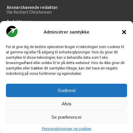
Ansvarshavende redaktør:
Ole Kirchert Christensen
Redaktionen:
Christian Granhøj Skouboe
Henrik Baumgarten
Administrer samtykke
Danny Longhi Andreasen
Mathias Majlund Laursen
For at give dig de bedste oplevelser bruger vi teknologier som cookies til
Salg og jobannoncer:
at gemme og/eller få adgang til enhedsoplysninger. Hvis du giver dit
salg@travelmedianordic.com
samtykke til disse teknologier, kan vi behandle data som f.eks.
browsingadfærd eller unikke ID'er på dette websted. Hvis du ikke giver dit
samtykke eller trækker dit samtykke tilbage, kan det have en negativ
Vi tager ansvar for indholdet og er tilmeldt
indvirkning på visse funktioner og egenskaber.
Godkend
Siden er udviklet af
JHV Media Consult.
Afvis
Se præferencer
Travelmedia Nordic ApS | Majsmarken 1 | DK-9500 Hobro | Denmark |
Personoplysninger og cookies
CVR-nr.: 34 20 20 87 © Copyright 2010-2026 - CHECK-IN.dk