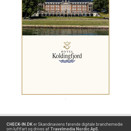
.
CHECK-IN.DK
er Skandinaviens førende digitale branchemedie
om luftfart og drives af
Travelmedia Nordic ApS.