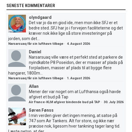
SENESTE KOMMENTARER
olyndgaard
Det var jo da en giod ide, men mon ikke SFJ er et
bedre sted..SFJ har jo i forvejen faciliteterne og det
kræver nok ikke lige så store investeringer på
jorden, som det...
Narsarsuaq får sin lufthavn tilbage
·
4. August 2026
Daniel
Narsarsuaq ville være et perfekt sted at parkere de
nyindkøbte P8 Poseidon, der er masser af plads på
forpladsen, masser af plads til at bygge flere
hangarer, 1800m...
Narsarsuaq får sin lufthavn tilbage
·
1. August 2026
Allan
Mener der var noget om at Lufthansa også havde
afgivet et bud på Tap
Air France-KLM afgiver bindende bud på TAP
·
30. July 2026
Søren Fønss
I min verden giver det ingen mening, at satse på
747 som Air Tankers. Alt for store, og ikke nær
præcise nok, ligesom hver tankning tager lang tid.
Læste netop, at der...