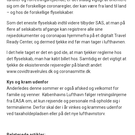
sig om de forskellige coronaregler, der kan være fra land til land
– og hos de forskellige flyselskaber.
Som det eneste flyselskab indtil videre tilbyder SAS, at man på
flere af selskabets afgange kan registrere alle sine
rejsedokumenter og coronapas hjemmefra på et digitalt Travel
Ready Center, og dermed tjekke ind før man tager i lufthavnen.
I det hele taget er det en god ide, at man tjekker reglerne hos
det flyselskab, man har købt billet hos. Samtidig er det vigtigt at
tjekke de eksisterende rejseregler på blandt andet
www.covidtravelrules.dk og coronasmitte.dk.
Kys og kram udenfor
Anderledes denne sommer er også afsked og velkomst for
familie og venner. Københavns Lufthavn følger retningslinjerne
fra EASA om, at kun rejsende og personale må opholde sig i
terminalerne. Derfor skal der i år vinkes og krammes udenfor
ved taxaholdepladsen eller på det nye lufthavnstorv.
Relaterede artikler: