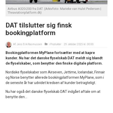
Airbus A320-200 fra DAT. (Arkivfoto: Marieke van Hulst Pedersen |
Theaviationplatform.dk)
DAT tilslutter sig finsk
bookingplatform
Af:
Jens Erik Rasmussen
i
Produkter
29. oktober 2025 kl. 00:00
Bookingplatformen MyPlane fortsætter med at kapre
kunder. Nu har det danske flyselskab DAT meldt sig blandt
de flyselskaber, som benytter den finske digitale platform.
Nordiske flyselskaber som Airseven, Jettime, Icelandair, Finnair
og Norse benytter allerede bookingplatformen MyPlane, som i
de seneste år har udvidet kredsen af kunder betragteligt.
Nu har også det danske flyselskab DAT indgået aftale om at
benytte den...