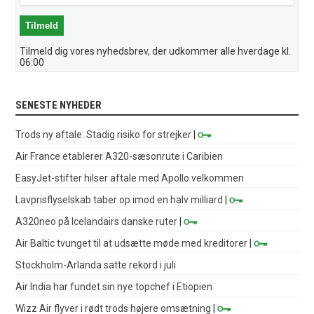
Tilmeld dig vores nyhedsbrev, der udkommer alle hverdage kl.
06:00
SENESTE NYHEDER
Trods ny aftale: Stadig risiko for strejker
|
Air France etablerer A320-sæsonrute i Caribien
EasyJet-stifter hilser aftale med Apollo velkommen
Lavprisflyselskab taber op imod en halv milliard
|
A320neo på Icelandairs danske ruter
|
Air Baltic tvunget til at udsætte møde med kreditorer
|
Stockholm-Arlanda satte rekord i juli
Air India har fundet sin nye topchef i Etiopien
Wizz Air flyver i rødt trods højere omsætning
|