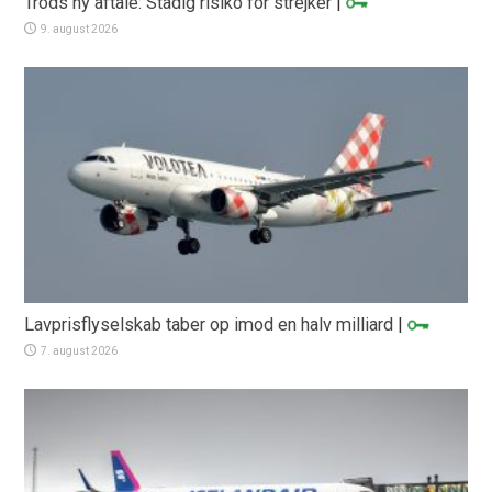
Trods ny aftale: Stadig risiko for strejker
|
9. august 2026
Lavprisflyselskab taber op imod en halv milliard
|
7. august 2026