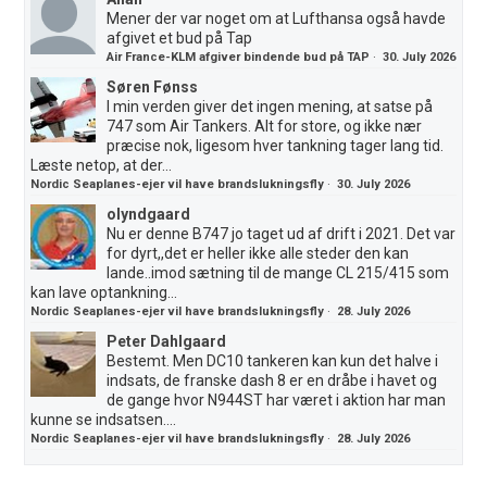
Mener der var noget om at Lufthansa også havde
afgivet et bud på Tap
Air France-KLM afgiver bindende bud på TAP
·
30. July 2026
Søren Fønss
I min verden giver det ingen mening, at satse på
747 som Air Tankers. Alt for store, og ikke nær
præcise nok, ligesom hver tankning tager lang tid.
Læste netop, at der...
Nordic Seaplanes-ejer vil have brandslukningsfly
·
30. July 2026
olyndgaard
Nu er denne B747 jo taget ud af drift i 2021. Det var
for dyrt,,det er heller ikke alle steder den kan
lande..imod sætning til de mange CL 215/415 som
kan lave optankning...
Nordic Seaplanes-ejer vil have brandslukningsfly
·
28. July 2026
Peter Dahlgaard
Bestemt. Men DC10 tankeren kan kun det halve i
indsats, de franske dash 8 er en dråbe i havet og
de gange hvor N944ST har været i aktion har man
kunne se indsatsen....
Nordic Seaplanes-ejer vil have brandslukningsfly
·
28. July 2026