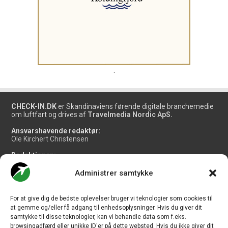
.
CHECK-IN.DK
er Skandinaviens førende digitale branchemedie
om luftfart og drives af
Travelmedia Nordic ApS.
Ansvarshavende redaktør:
Ole Kirchert Christensen
Redaktionen:
Christian Granhøj Skouboe
Henrik Baumgarten
Administrer samtykke
Danny Longhi Andreasen
Mathias Majlund Laursen
For at give dig de bedste oplevelser bruger vi teknologier som cookies til
Salg og jobannoncer:
at gemme og/eller få adgang til enhedsoplysninger. Hvis du giver dit
salg@travelmedianordic.com
samtykke til disse teknologier, kan vi behandle data som f.eks.
browsingadfærd eller unikke ID'er på dette websted. Hvis du ikke giver dit