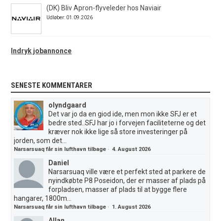
(DK) Bliv Apron-flyveleder hos Naviair
Udløber: 01.09.2026
Indryk jobannonce
SENESTE KOMMENTARER
olyndgaard
Det var jo da en giod ide, men mon ikke SFJ er et
bedre sted..SFJ har jo i forvejen faciliteterne og det
kræver nok ikke lige så store investeringer på
jorden, som det...
Narsarsuaq får sin lufthavn tilbage
·
4. August 2026
Daniel
Narsarsuaq ville være et perfekt sted at parkere de
nyindkøbte P8 Poseidon, der er masser af plads på
forpladsen, masser af plads til at bygge flere
hangarer, 1800m...
Narsarsuaq får sin lufthavn tilbage
·
1. August 2026
Allan