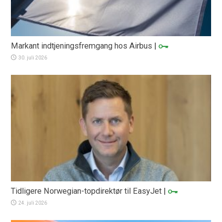
Markant indtjeningsfremgang hos Airbus
|
30. juli 2026
Tidligere Norwegian-topdirektør til EasyJet
|
24. juli 2026