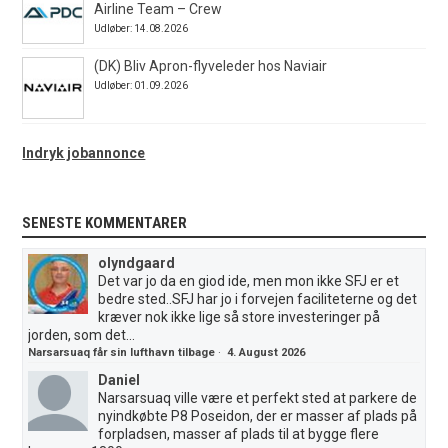
Airline Team – Crew
Udløber: 14.08.2026
(DK) Bliv Apron-flyveleder hos Naviair
Udløber: 01.09.2026
Indryk jobannonce
SENESTE KOMMENTARER
olyndgaard
Det var jo da en giod ide, men mon ikke SFJ er et
bedre sted..SFJ har jo i forvejen faciliteterne og det
kræver nok ikke lige så store investeringer på
jorden, som det...
Narsarsuaq får sin lufthavn tilbage
·
4. August 2026
Daniel
Narsarsuaq ville være et perfekt sted at parkere de
nyindkøbte P8 Poseidon, der er masser af plads på
forpladsen, masser af plads til at bygge flere