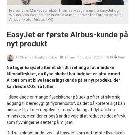
Fra venstre: Markedsdirektør Thomas Haagensen fra EasyJet og
Wouter Van Wersch, der er direktør med ansvar for Europa og salg i
Airbus. (Foto: Airbus | PR)
EasyJet er første Airbus-kunde på
nyt produkt
Af:
Christian Granhøj Skouboe
i
Klima
10. oktober 2023 kl. 10:19
Print
Nu tager EasyJet atter et skridt i retning af at mindske
klimaaftrykket, da flyselskabet har indgået en aftale med
Airbus om at blive lanceringskunde på et nyt produkt, der
kan høste CO2 fra luften.
I disse dage er mange flyselskaber på udkig efter at sikre sig
adgang til bæredygtigt flybrændstof, da det på kortere sigt kan
bidrage til, at den negative klimapåvirkning af flytrafikken
mindskes, men der er også andre veje til at reducere det aftryk,
som flyvningerne sætter på miljøet.
Det ses blandt andet ved, at EasyJet som det første flyselskab