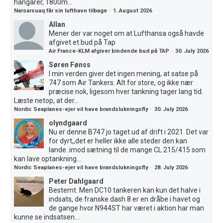
hangarer, 1800m...
Narsarsuaq får sin lufthavn tilbage
·
1. August 2026
Allan
Mener der var noget om at Lufthansa også havde
afgivet et bud på Tap
Air France-KLM afgiver bindende bud på TAP
·
30. July 2026
Søren Fønss
I min verden giver det ingen mening, at satse på
747 som Air Tankers. Alt for store, og ikke nær
præcise nok, ligesom hver tankning tager lang tid.
Læste netop, at der...
Nordic Seaplanes-ejer vil have brandslukningsfly
·
30. July 2026
olyndgaard
Nu er denne B747 jo taget ud af drift i 2021. Det var
for dyrt,,det er heller ikke alle steder den kan
lande..imod sætning til de mange CL 215/415 som
kan lave optankning...
Nordic Seaplanes-ejer vil have brandslukningsfly
·
28. July 2026
Peter Dahlgaard
Bestemt. Men DC10 tankeren kan kun det halve i
indsats, de franske dash 8 er en dråbe i havet og
de gange hvor N944ST har været i aktion har man
kunne se indsatsen....