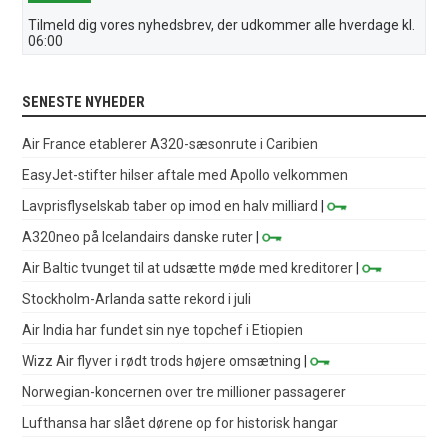
Tilmeld dig vores nyhedsbrev, der udkommer alle hverdage kl.
06:00
SENESTE NYHEDER
Air France etablerer A320-sæsonrute i Caribien
EasyJet-stifter hilser aftale med Apollo velkommen
Lavprisflyselskab taber op imod en halv milliard
|
A320neo på Icelandairs danske ruter
|
Air Baltic tvunget til at udsætte møde med kreditorer
|
Stockholm-Arlanda satte rekord i juli
Air India har fundet sin nye topchef i Etiopien
Wizz Air flyver i rødt trods højere omsætning
|
Norwegian-koncernen over tre millioner passagerer
Lufthansa har slået dørene op for historisk hangar