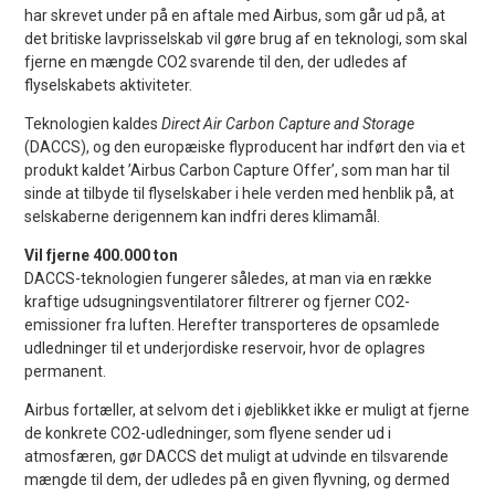
har skrevet under på en aftale med Airbus, som går ud på, at
det britiske lavprisselskab vil gøre brug af en teknologi, som skal
fjerne en mængde CO2 svarende til den, der udledes af
flyselskabets aktiviteter.
Teknologien kaldes
Direct Air Carbon Capture and Storage
(DACCS), og den europæiske flyproducent har indført den via et
produkt kaldet ’Airbus Carbon Capture Offer’, som man har til
sinde at tilbyde til flyselskaber i hele verden med henblik på, at
selskaberne derigennem kan indfri deres klimamål.
Vil fjerne 400.000 ton
DACCS-teknologien fungerer således, at man via en række
kraftige udsugningsventilatorer filtrerer og fjerner CO2-
emissioner fra luften. Herefter transporteres de opsamlede
udledninger til et underjordiske reservoir, hvor de oplagres
permanent.
Airbus fortæller, at selvom det i øjeblikket ikke er muligt at fjerne
de konkrete CO2-udledninger, som flyene sender ud i
atmosfæren, gør DACCS det muligt at udvinde en tilsvarende
mængde til dem, der udledes på en given flyvning, og dermed