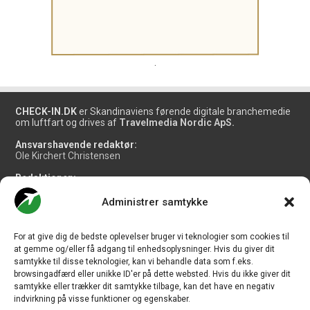
.
CHECK-IN.DK
er Skandinaviens førende digitale branchemedie
om luftfart og drives af
Travelmedia Nordic ApS.
Ansvarshavende redaktør:
Ole Kirchert Christensen
Redaktionen:
Christian Granhøj Skouboe
Henrik Baumgarten
Administrer samtykke
Danny Longhi Andreasen
Mathias Majlund Laursen
For at give dig de bedste oplevelser bruger vi teknologier som cookies til
Salg og jobannoncer:
at gemme og/eller få adgang til enhedsoplysninger. Hvis du giver dit
salg@travelmedianordic.com
samtykke til disse teknologier, kan vi behandle data som f.eks.
browsingadfærd eller unikke ID'er på dette websted. Hvis du ikke giver dit
samtykke eller trækker dit samtykke tilbage, kan det have en negativ
Vi tager ansvar for indholdet og er tilmeldt
indvirkning på visse funktioner og egenskaber.