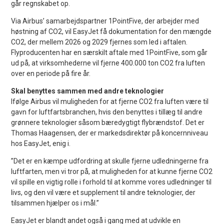
går regnskabet op.
Via Airbus’ samarbejdspartner 1PointFive, der arbejder med
høstning af CO2, vil EasyJet få dokumentation for den mængde
CO2, der mellem 2026 og 2029 fjernes som led i aftalen.
Flyproducenten har en særskilt aftale med 1PointFive, som går
ud på, at virksomhederne vil fjerne 400.000 ton CO2 fra luften
over en periode på fire år.
Skal benyttes sammen med andre teknologier
Ifølge Airbus vil muligheden for at fjerne CO2 fra luften være til
gavn for luftfartsbranchen, hvis den benyttes i tillæg til andre
grønnere teknologier såsom bæredygtigt flybrændstof. Det er
Thomas Haagensen, der er markedsdirektør på koncernniveau
hos EasyJet, enig i.
”Det er en kæmpe udfordring at skulle fjerne udledningerne fra
luftfarten, men vi tror på, at muligheden for at kunne fjerne CO2
vil spille en vigtig rolle i forhold til at komme vores udledninger til
livs, og den vil være et supplement til andre teknologier, der
tilsammen hjælper os i mål.”
EasyJet er blandt andet også i gang med at udvikle en