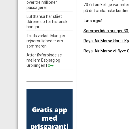
over tre millioner
737 i forskellige variant
passagerer
på det afrikanske kontine
Lufthansa har slået
Læs også:
dørene op for historisk
hangar
Sommertiden bringer 30 n
Trods vækst: Mangler
rejsemuligheder om
Royal Air Maroc klar til 
sommeren
Royal Air Maroc vil flyv
Atter flyforbindelse
mellem Esbjerg og
Groningen
|
.