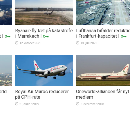
Ryanair-fly tæt på katastrofe
Lufthansa bifalder redukti
t
|
i Marrakech
|
i Frankfurt-kapacitet
|
12. oktober 2023
18. juli 2022
rld
Royal Air Maroc reducerer
Oneworld-alliancen får nyt
på CPH-rute
medlem
2. januar 2019
6. december 2018