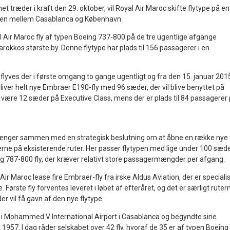
t træder i kraft den 29. oktober, vil Royal Air Maroc skifte flytype på en
uten mellem Casablanca og København.
al Air Maroc fly af typen Boeing 737-800 på de tre ugentlige afgange
kkos største by. Denne flytype har plads til 156 passagerer i en
flyves der i første omgang to gange ugentligt og fra den 15. januar 201
iver helt nye Embraer E190-fly med 96 sæder, der vil blive benyttet på
l være 12 sæder på Executive Class, mens der er plads til 84 passagerer
hænger sammen med en strategisk beslutning om at åbne en række nye
rne på eksisterende ruter. Her passer flytypen med lige under 100 sæd
g 787-800 fly, der kræver relativt store passagermængder per afgang.
Air Maroc lease fire Embraer-fly fra irske Aldus Aviation, der er specialis
e. Første fly forventes leveret i løbet af efteråret, og det er særligt ruter
der vil få gavn af den nye flytype.
 i Mohammed V International Airport i Casablanca og begyndte sine
i 1957. I dag råder selskabet over 42 fly, hvoraf de 35 er af typen Boeing