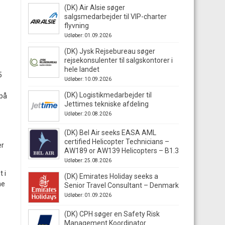
(DK) Air Alsie søger
salgsmedarbejder til VIP-charter
flyvning
Udløber: 01.09.2026
(DK) Jysk Rejsebureau søger
rejsekonsulenter til salgskontorer i
hele landet
5
Udløber: 10.09.2026
(DK) Logistikmedarbejder til
 på
Jettimes tekniske afdeling
Udløber: 20.08.2026
(DK) Bel Air seeks EASA AML
certified Helicopter Technicians –
er
AW189 or AW139 Helicopters – B1.3
Udløber: 25.08.2026
t i
(DK) Emirates Holiday seeks a
ne
Senior Travel Consultant – Denmark
Udløber: 01.09.2026
(DK) CPH søger en Safety Risk
Management Koordinator