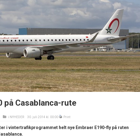
 på Casablanca-rute
i
NYHEDER
30. juli 2014 kl. 00:00
Print
er i vintertrafikprogrammet helt nye Embraer E190-fly på ruten
asablanca.