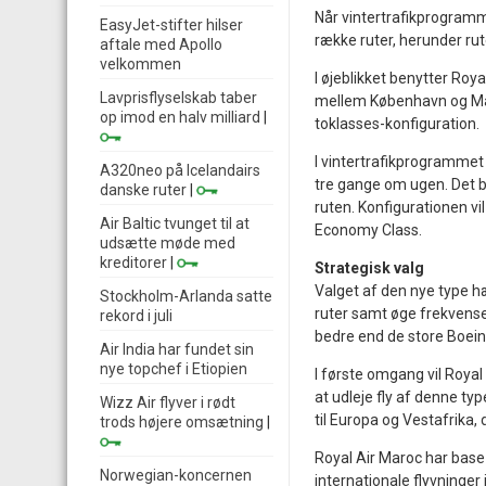
Når vintertrafikprogramme
EasyJet-stifter hilser
række ruter, herunder r
aftale med Apollo
velkommen
I øjeblikket benytter Roy
Lavprisflyselskab taber
mellem København og Maro
op imod en halv milliard
|
toklasses-konfiguration.
I vintertrafikprogrammet 
A320neo på Icelandairs
tre gange om ugen. Det bl
danske ruter
|
ruten. Konfigurationen vi
Air Baltic tvunget til at
Economy Class.
udsætte møde med
kreditorer
|
Strategisk valg
Valget af den nye type 
Stockholm-Arlanda satte
ruter samt øge frekvense
rekord i juli
bedre end de store Boein
Air India har fundet sin
nye topchef i Etiopien
I første omgang vil Royal 
at udleje fly af denne typ
Wizz Air flyver i rødt
til Europa og Vestafrika, 
trods højere omsætning
|
Royal Air Maroc har base
Norwegian-koncernen
internationale flyvninger 