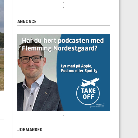
.
.
ANNONCE
.
.
JOBMARKED