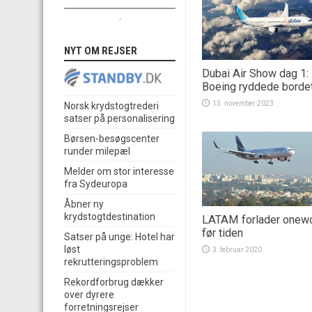
.
NYT OM REJSER
Dubai Air Show dag 1:
Boeing ryddede borde
13. november 2023
Norsk krydstogtrederi
satser på personalisering
Børsen-besøgscenter
runder milepæl
Melder om stor interesse
fra Sydeuropa
Åbner ny
krydstogtdestination
LATAM forlader onewo
før tiden
Satser på unge: Hotel har
løst
3. februar 2020
rekrutteringsproblem
Rekordforbrug dækker
over dyrere
forretningsrejser