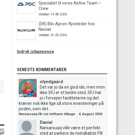
Specialist til vores Airline Team –
Crew
Udløber: 14.08.2026
(DK) Bliv Apron-flyveleder hos
Naviair
Udløber: 01.09.2026
Indryk jobannonce
SENESTE KOMMENTARER
olyndgaard
Det var jo da en giod ide, men mon
ikke SFJ er et bedre sted..SFJ har
jo i forvejen faciliteterne og det
kræver nok ikke lige så store investeringer på
jorden, som det...
Narsarsuaq får sin lufthavn tilbage
·
4. August 2026
Daniel
Narsarsuaq ville være et perfekt
sted at parkere de nyindkøbte P8