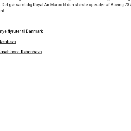
er. Det gør samtidig Royal Air Maroc til den største operatør af Boeing 73
nt.
ye flyruter til Danmark
København
e Casablanca-København