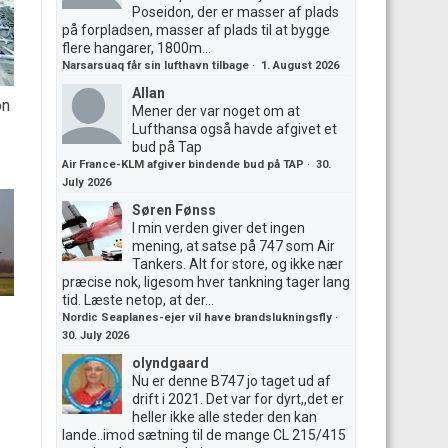
Poseidon, der er masser af plads
på forpladsen, masser af plads til at bygge
flere hangarer, 1800m...
Narsarsuaq får sin lufthavn tilbage
·
1. August 2026
Allan
on
Mener der var noget om at
Lufthansa også havde afgivet et
bud på Tap
Air France-KLM afgiver bindende bud på TAP
·
30.
July 2026
Søren Fønss
I min verden giver det ingen
mening, at satse på 747 som Air
Tankers. Alt for store, og ikke nær
præcise nok, ligesom hver tankning tager lang
tid. Læste netop, at der...
Nordic Seaplanes-ejer vil have brandslukningsfly
·
30. July 2026
olyndgaard
Nu er denne B747 jo taget ud af
drift i 2021. Det var for dyrt,,det er
heller ikke alle steder den kan
lande..imod sætning til de mange CL 215/415