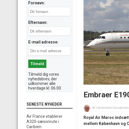
Fornavn:
Efternavn:
E-mail adresse:
Tilmeld dig vores
nyhedsbrev, der
udkommer alle
hverdage kl. 06:00
Embraer E190
SENESTE NYHEDER
Af:
Ole Kirchert Christensen
Air France etablerer
Royal Air Maroc indsætt
A320-sæsonrute i
mellem København og C
Caribien