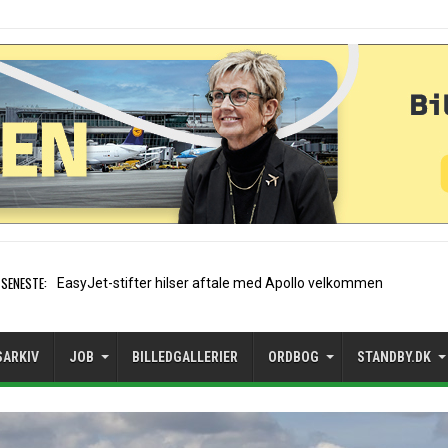
SENESTE:
Air France etablerer A320-sæ
SARKIV
JOB
BILLEDGALLERIER
ORDBOG
STANDBY.DK