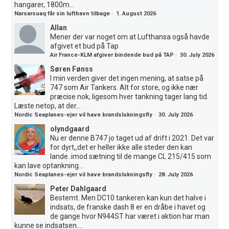
hangarer, 1800m...
Narsarsuaq får sin lufthavn tilbage
·
1. August 2026
Allan
Mener der var noget om at Lufthansa også havde
afgivet et bud på Tap
Air France-KLM afgiver bindende bud på TAP
·
30. July 2026
Søren Fønss
I min verden giver det ingen mening, at satse på
747 som Air Tankers. Alt for store, og ikke nær
præcise nok, ligesom hver tankning tager lang tid.
Læste netop, at der...
Nordic Seaplanes-ejer vil have brandslukningsfly
·
30. July 2026
olyndgaard
Nu er denne B747 jo taget ud af drift i 2021. Det var
for dyrt,,det er heller ikke alle steder den kan
lande..imod sætning til de mange CL 215/415 som
kan lave optankning...
Nordic Seaplanes-ejer vil have brandslukningsfly
·
28. July 2026
Peter Dahlgaard
Bestemt. Men DC10 tankeren kan kun det halve i
indsats, de franske dash 8 er en dråbe i havet og
de gange hvor N944ST har været i aktion har man
kunne se indsatsen....