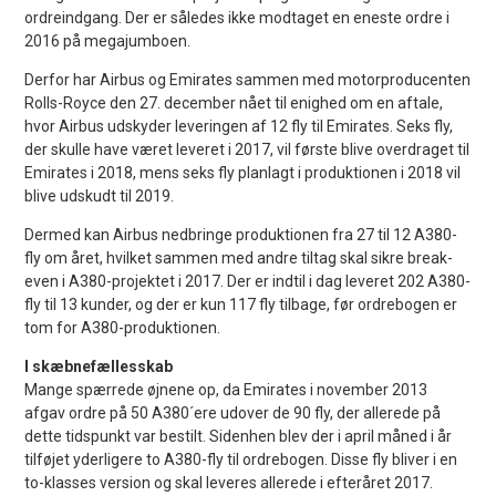
ordreindgang. Der er således ikke modtaget en eneste ordre i
2016 på megajumboen.
Derfor har Airbus og Emirates sammen med motorproducenten
Rolls-Royce den 27. december nået til enighed om en aftale,
hvor Airbus udskyder leveringen af 12 fly til Emirates. Seks fly,
der skulle have været leveret i 2017, vil første blive overdraget til
Emirates i 2018, mens seks fly planlagt i produktionen i 2018 vil
blive udskudt til 2019.
Dermed kan Airbus nedbringe produktionen fra 27 til 12 A380-
fly om året, hvilket sammen med andre tiltag skal sikre break-
even i A380-projektet i 2017. Der er indtil i dag leveret 202 A380-
fly til 13 kunder, og der er kun 117 fly tilbage, før ordrebogen er
tom for A380-produktionen.
I skæbnefællesskab
Mange spærrede øjnene op, da Emirates i november 2013
afgav ordre på 50 A380´ere udover de 90 fly, der allerede på
dette tidspunkt var bestilt. Sidenhen blev der i april måned i år
tilføjet yderligere to A380-fly til ordrebogen. Disse fly bliver i en
to-klasses version og skal leveres allerede i efteråret 2017.