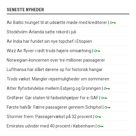
SENESTE NYHEDER
Air Baltic tvunget til at udsætte møde med kreditorer
|
Stockholm-Arlanda satte rekord i juli
Air India har fundet sin nye topchef i Etiopien
Wizz Air flyver i rødt trods højere omsætning
|
Norwegian-koncernen over tre millioner passagerer
Lufthansa har slået dørene op for historisk hangar
Trods vækst: Mangler rejsemuligheder om sommeren
Atter flyforbindelse mellem Esbjerg og Groningen
|
Ordfører: Gør staten til fødselshjælper for e-SAF
|
Første halvår: Færre passagerer gennem Schiphol
|
Stormer frem: Passagervækst på 32 procent
|
Emirates udvider med 40 procent i København
|