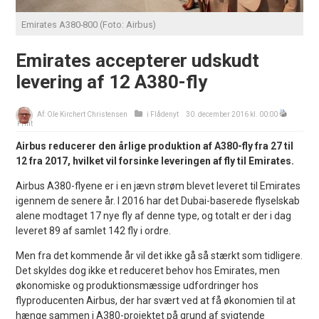
Emirates A380-800 (Foto: Airbus)
Emirates accepterer udskudt
levering af 12 A380-fly
Af:
Ole Kirchert Christensen
i
Flådenyt
30. december 2016 kl. 00:00
Print
Airbus reducerer den årlige produktion af A380-fly fra 27 til
12 fra 2017, hvilket vil forsinke leveringen af fly til Emirates.
Airbus A380-flyene er i en jævn strøm blevet leveret til Emirates
igennem de senere år. I 2016 har det Dubai-baserede flyselskab
alene modtaget 17 nye fly af denne type, og totalt er der i dag
leveret 89 af samlet 142 fly i ordre.
Men fra det kommende år vil det ikke gå så stærkt som tidligere.
Det skyldes dog ikke et reduceret behov hos Emirates, men
økonomiske og produktionsmæssige udfordringer hos
flyproducenten Airbus, der har svært ved at få økonomien til at
hænge sammen i A380-projektet på grund af svigtende