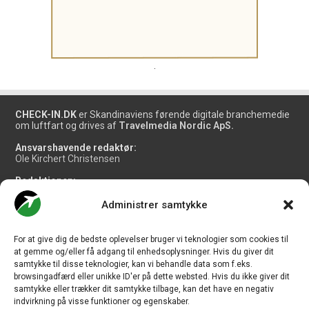
.
CHECK-IN.DK
er Skandinaviens førende digitale branchemedie
om luftfart og drives af
Travelmedia Nordic ApS.
Ansvarshavende redaktør:
Ole Kirchert Christensen
Redaktionen:
Christian Granhøj Skouboe
Henrik Baumgarten
Administrer samtykke
Danny Longhi Andreasen
Mathias Majlund Laursen
For at give dig de bedste oplevelser bruger vi teknologier som cookies til
Salg og jobannoncer:
at gemme og/eller få adgang til enhedsoplysninger. Hvis du giver dit
salg@travelmedianordic.com
samtykke til disse teknologier, kan vi behandle data som f.eks.
browsingadfærd eller unikke ID'er på dette websted. Hvis du ikke giver dit
samtykke eller trækker dit samtykke tilbage, kan det have en negativ
Vi tager ansvar for indholdet og er tilmeldt
indvirkning på visse funktioner og egenskaber.