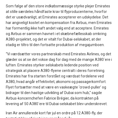
Som følge af den store indkøbsmæssige styrke plejer Emirates
at stille særdeles håndfaste krav til flyproducenterne, hvorfor
det er usædvanligt, at Emirates accepterer en udskydelse. Det
har angiveligt kostet en kompensation fra Airbus, men Emirates
har formentlig ikke haft andet valg end at acceptere. Emirates
og Airbus er sammen havnet i et skæbnefællesskab omkring
A380-projektet, og det er vitalt for Dubai-selskabet, at der
stadig er tiltro til den fortsatte produktion af megajumboen.
“Vi værdsætter vores partnerskab med Emirates Airlines, og det
glæder os at se det vokse dag for dag med de mange A380´ere i
luften. Emirates styrker selskabets ledende position ved
strategisk at placere A380-flyene centralt i deres forretning.
Emirates har fra starten forstået og værdsat fordelene ved
A380, hvad angår effektivitet, økonomi og passagerkomfort.
Flyet fortsætter med at være en vaskeægte ‘crowd-puller’ og
bidrager til den hastige udvikling af Dubai som hub,” sagde
Airbus-koncernchefen Fabrice Brégier, da kontrakten på
levering af 50 A380´ere til Dubai-selskabet blev underskrevet.
Iran Air annullerede kort før jul en ordre på 12 A380-fly, der