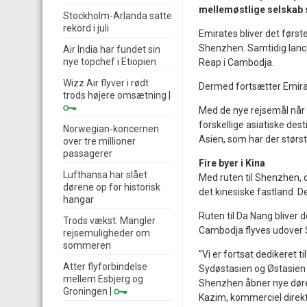
mellemøstlige selskab si
Stockholm-Arlanda satte
rekord i juli
Emirates bliver det første
Shenzhen. Samtidig lance
Air India har fundet sin
nye topchef i Etiopien
Reap i Cambodja.
Wizz Air flyver i rødt
Dermed fortsætter Emirate
trods højere omsætning
|
Med de nye rejsemål når E
forskellige asiatiske dest
Norwegian-koncernen
Asien, som har der størst
over tre millioner
passagerer
Fire byer i Kina
Lufthansa har slået
Med ruten til Shenzhen, de
dørene op for historisk
det kinesiske fastland. D
hangar
Ruten til Da Nang bliver d
Trods vækst: Mangler
Cambodja flyves udover 
rejsemuligheder om
sommeren
”Vi er fortsat dedikeret t
Atter flyforbindelse
Sydøstasien og Østasien 
mellem Esbjerg og
Shenzhen åbner nye døre 
Groningen
|
Kazim, kommerciel direkt