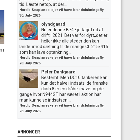
tid. Læste netop, at der...
Nordic Seaplanes-ejer vil have brandslukningsfly
·
30. July 2026
olyndgaard
Nu er denne B747 jo taget ud af
drift i 2021. Det var for dyrt,,det er
heller ikke alle steder den kan
lande..imod sætning til de mange CL 215/415
om
som kan lave optankning...
Nordic Seaplanes-ejer vil have brandslukningsfly
·
28. July 2026
Peter Dahlgaard
Bestemt. Men DC10 tankeren kan
kun det halve i indsats, de franske
dash 8 er en dråbe i havet og de
gange hvor N944ST har været i aktion har
man kunne se indsatsen....
Nordic Seaplanes-ejer vil have brandslukningsfly
·
28. July 2026
ANNONCER