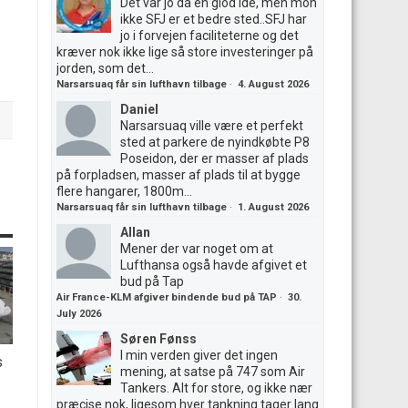
Det var jo da en giod ide, men mon
ikke SFJ er et bedre sted..SFJ har
jo i forvejen faciliteterne og det
kræver nok ikke lige så store investeringer på
jorden, som det...
Narsarsuaq får sin lufthavn tilbage
·
4. August 2026
Daniel
Narsarsuaq ville være et perfekt
sted at parkere de nyindkøbte P8
Poseidon, der er masser af plads
på forpladsen, masser af plads til at bygge
flere hangarer, 1800m...
Narsarsuaq får sin lufthavn tilbage
·
1. August 2026
Allan
Mener der var noget om at
Lufthansa også havde afgivet et
bud på Tap
Air France-KLM afgiver bindende bud på TAP
·
30.
July 2026
Søren Fønss
I min verden giver det ingen
s
mening, at satse på 747 som Air
Tankers. Alt for store, og ikke nær
præcise nok, ligesom hver tankning tager lang