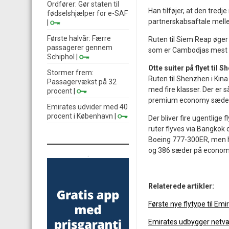
Ordfører: Gør staten til
Han tilføjer, at den tred
fødselshjælper for e-SAF
partnerskabsaftale mell
|
Første halvår: Færre
Ruten til Siem Reap øger
passagerer gennem
som er Cambodjas mest p
Schiphol
|
Otte suiter på flyet til 
Stormer frem:
Ruten til Shenzhen i Kina
Passagervækst på 32
med fire klasser. Der er 
procent
|
premium economy sæder 
Emirates udvider med 40
procent i København
|
Der bliver fire ugentlige
ruter flyves via Bangkok 
Boeing 777-300ER, men he
og 386 sæder på econom
.
Relaterede artikler:
Første nye flytype til Em
Emirates udbygger netvæ