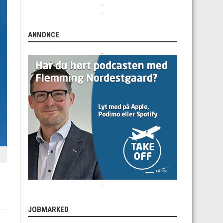
.
.
ANNONCE
.
.
JOBMARKED