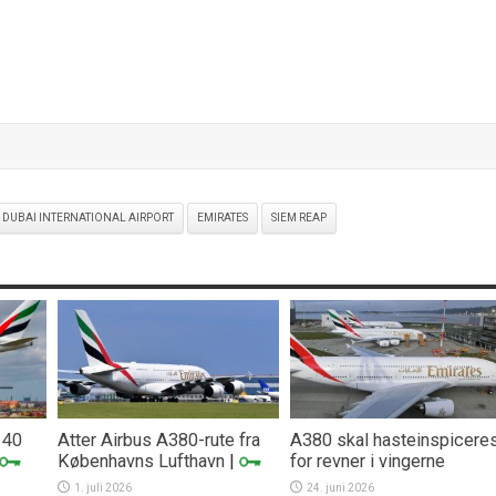
DUBAI INTERNATIONAL AIRPORT
EMIRATES
SIEM REAP
 40
Atter Airbus A380-rute fra
A380 skal hasteinspicere
Københavns Lufthavn
|
for revner i vingerne
1. juli 2026
24. juni 2026