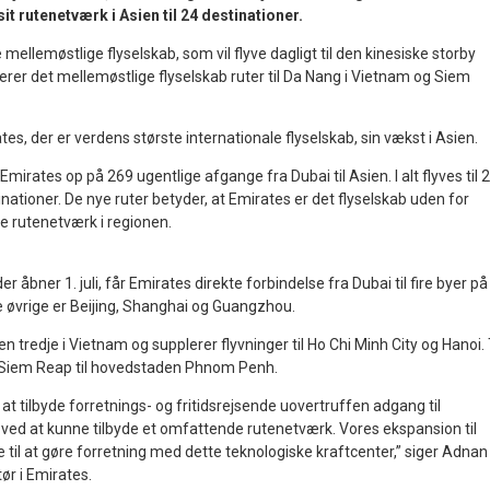
t rutenetværk i Asien til 24 destinationer.
 mellemøstlige flyselskab, som vil flyve dagligt til den kinesiske storby
rer det mellemøstlige flyselskab ruter til Da Nang i Vietnam og Siem
s, der er verdens største internationale flyselskab, sin vækst i Asien.
mirates op på 269 ugentlige afgange fra Dubai til Asien. I alt flyves til 
inationer. De nye ruter betyder, at Emirates er det flyselskab uden for
e rutenetværk i regionen.
r åbner 1. juli, får Emirates direkte forbindelse fra Dubai til fire byer på
e øvrige er Beijing, Shanghai og Guangzhou.
en tredje i Vietnam og supplerer flyvninger til Ho Chi Minh City og Hanoi. 
Siem Reap til hovedstaden Phnom Penh.
il at tilbyde forretnings- og fritidsrejsende uovertruffen adgang til
ved at kunne tilbyde et omfattende rutenetværk. Vores ekspansion til
til at gøre forretning med dette teknologiske kraftcenter,” siger Adnan
ør i Emirates.