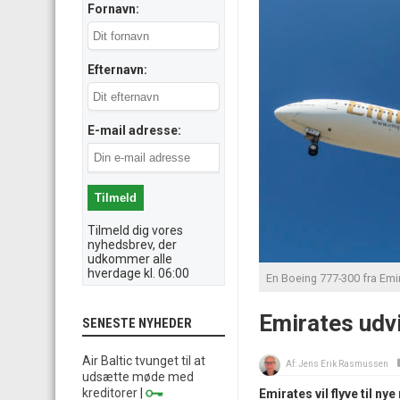
Fornavn:
Efternavn:
E-mail adresse:
Tilmeld dig vores
nyhedsbrev, der
udkommer alle
hverdage kl. 06:00
En Boeing 777-300 fra Emi
Emirates udvi
SENESTE NYHEDER
Air Baltic tvunget til at
Af:
Jens Erik Rasmussen
udsætte møde med
kreditorer
|
Emirates vil flyve til 