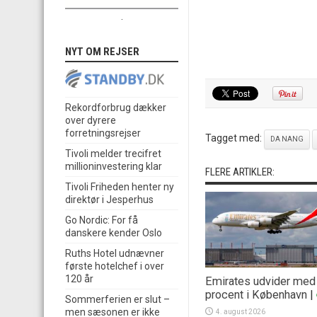
.
NYT OM REJSER
Rekordforbrug dækker
over dyrere
forretningsrejser
Tagget med:
DA NANG
Tivoli melder trecifret
millioninvestering klar
FLERE ARTIKLER:
Tivoli Friheden henter ny
direktør i Jesperhus
Go Nordic: For få
danskere kender Oslo
Ruths Hotel udnævner
første hotelchef i over
120 år
Emirates udvider med
procent i København
|
Sommerferien er slut –
men sæsonen er ikke
4. august 2026