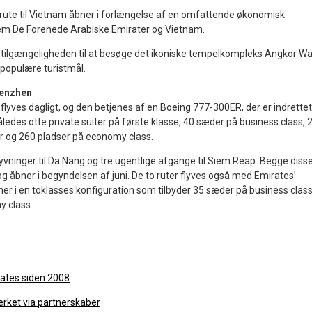
je rute til Vietnam åbner i forlængelse af en omfattende økonomisk
em De Forenede Arabiske Emirater og Vietnam.
 tilgængeligheden til at besøge det ikoniske tempelkompleks Angkor Wa
opulære turistmål.
Shenzhen
 flyves dagligt, og den betjenes af en Boeing 777-300ER, der er indrettet
således otte private suiter på første klasse, 40 sæder på business class, 
og 260 pladser på economy class.
 flyvninger til Da Nang og tre ugentlige afgange til Siem Reap. Begge diss
og åbner i begyndelsen af juni. De to ruter flyves også med Emirates’
r i en toklasses konfiguration som tilbyder 35 sæder på business clas
y class.
irates siden 2008
rket via partnerskaber