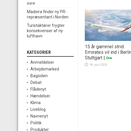
ovre
Madeira finder ny PR-
repræsentant i Norden
Turistaktører frygter
konsekvenser af ny
lufthavn
15 år gammel strid:
Emirates vil ind i Berli
KATEGORIER
Stuttgart
|
Anmeldelser
18. juni 2026
Arbejdsmarked
Bagsiden
Debat
Flådenyt
Hændelser
Klima
Liveblog
Navnenyt
Politik
Produkter