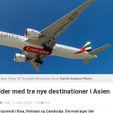
rates. (Foto: © Thorbjørn Brunander Sund,
Danish Aviation Photo
)
der med tre nye destinationer i Asien
i
Ruter
4. marts 2025 kl. 11:49
Print
nye rejsemål i Kina, Vietnam og Cambodja. Dermed øger det