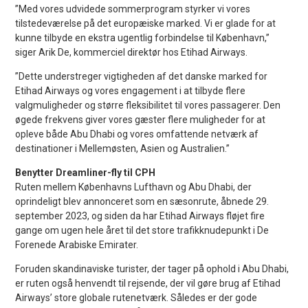
”Med vores udvidede sommerprogram styrker vi vores
tilstedeværelse på det europæiske marked. Vi er glade for at
kunne tilbyde en ekstra ugentlig forbindelse til København,”
siger Arik De, kommerciel direktør hos Etihad Airways.
”Dette understreger vigtigheden af det danske marked for
Etihad Airways og vores engagement i at tilbyde flere
valgmuligheder og større fleksibilitet til vores passagerer. Den
øgede frekvens giver vores gæster flere muligheder for at
opleve både Abu Dhabi og vores omfattende netværk af
destinationer i Mellemøsten, Asien og Australien.”
Benytter Dreamliner-fly til CPH
Ruten mellem Københavns Lufthavn og Abu Dhabi, der
oprindeligt blev annonceret som en sæsonrute, åbnede 29.
september 2023, og siden da har Etihad Airways fløjet fire
gange om ugen hele året til det store trafikknudepunkt i De
Forenede Arabiske Emirater.
Foruden skandinaviske turister, der tager på ophold i Abu Dhabi,
er ruten også henvendt til rejsende, der vil gøre brug af Etihad
Airways’ store globale rutenetværk. Således er der gode