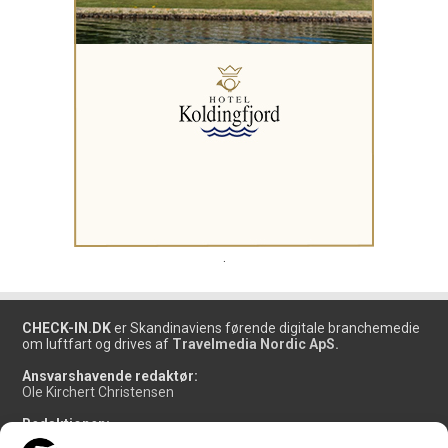
.
CHECK-IN.DK
er Skandinaviens førende digitale branchemedie
om luftfart og drives af
Travelmedia Nordic ApS.
Ansvarshavende redaktør:
Ole Kirchert Christensen
Redaktionen:
Christian Granhøj Skouboe