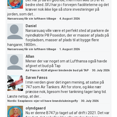
bedre sted..SFJ har jo i forvejen faciliteterne og det
kræver nok ikke lige så store investeringer på
jorden, som det...
Narsarsuaq får sin lufthavn tilbage
·
4. August 2026
Daniel
Narsarsuaq ville være et perfekt sted at parkere de
nyindkøbte P8 Poseidon, der er masser af plads på
forpladsen, masser af plads til at bygge flere
hangarer, 1800m...
Narsarsuaq får sin lufthavn tilbage
·
1. August 2026
Allan
Mener der var noget om at Lufthansa også havde
afgivet et bud på Tap
Air France-KLM afgiver bindende bud på TAP
·
30. July 2026
Søren Fønss
I min verden giver det ingen mening, at satse på
747 som Air Tankers. Alt for store, og ikke nær
præcise nok, ligesom hver tankning tager lang tid.
Læste netop, at der...
Nordic Seaplanes-ejer vil have brandslukningsfly
·
30. July 2026
olyndgaard
Nu er denne B747 jo taget ud af drift i 2021. Det var