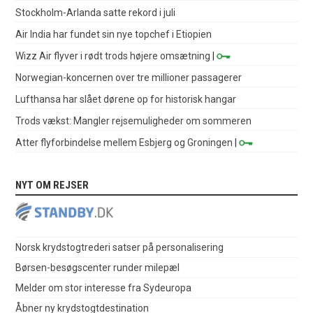
Stockholm-Arlanda satte rekord i juli
Air India har fundet sin nye topchef i Etiopien
Wizz Air flyver i rødt trods højere omsætning
|
Norwegian-koncernen over tre millioner passagerer
Lufthansa har slået dørene op for historisk hangar
Trods vækst: Mangler rejsemuligheder om sommeren
Atter flyforbindelse mellem Esbjerg og Groningen
|
NYT OM REJSER
Norsk krydstogtrederi satser på personalisering
Børsen-besøgscenter runder milepæl
Melder om stor interesse fra Sydeuropa
Åbner ny krydstogtdestination