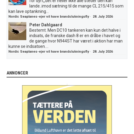
for dyrt,,det er heller ikke alle steder den kan
lande..imod sætning til de mange CL 215/415 som
kan lave optankning...
Nordic Seaplanes-ejer vil have brandslukningsfly
·
28. July 2026
Peter Dahlgaard
Bestemt. Men DC10 tankeren kan kun det halve i
indsats, de franske dash 8 er en dråbe i havet og
de gange hvor N944ST har været i aktion har man
kunne se indsatsen....
Nordic Seaplanes-ejer vil have brandslukningsfly
·
28. July 2026
ANNONCER
.