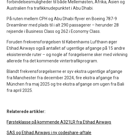
forbindelsesmuligheder til både Mellemøsten, Afrika, Asien og
Australien fra trafikknudepunktet i Abu Dhabi.
På ruten mellem CPH og Abu Dhabi flyver en Boeing 787-9
Dreamliner med plads til i alt 290 passagerer – herunder 28
rejsende i Business Class og 262 i Economy Class.
Foruden frekvensforøgelsen til Københavns Lufthavn øger
Etihad Airways også antallet af ugentlige afgange på 15 andre
eksisterende ruter – og nogle af forøgelserne sker med virkning
allerede fra det kommende vintertrafikprogram.
Blandt frekvensforøgelserne er syv ekstra ugentlige afgange
fra Manchester fra december 2024, fire ekstra afgange fra
München fra maj 2025 og tre ekstra afgange om ugen fra Bali
fra april 2025.
Relaterede artikler:
Førsteklasse på kommende A321LR fra Etihad Airways
SAS og Etihad Airways i ny codeshare-aftale