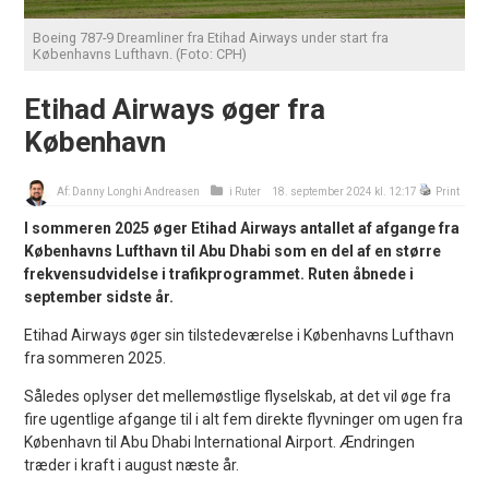
Boeing 787-9 Dreamliner fra Etihad Airways under start fra
Københavns Lufthavn. (Foto: CPH)
Etihad Airways øger fra
København
Af:
Danny Longhi Andreasen
i
Ruter
18. september 2024 kl. 12:17
Print
I sommeren 2025 øger Etihad Airways antallet af afgange fra
Københavns Lufthavn til Abu Dhabi som en del af en større
frekvensudvidelse i trafikprogrammet. Ruten åbnede i
september sidste år.
Etihad Airways øger sin tilstedeværelse i Københavns Lufthavn
fra sommeren 2025.
Således oplyser det mellemøstlige flyselskab, at det vil øge fra
fire ugentlige afgange til i alt fem direkte flyvninger om ugen fra
København til Abu Dhabi International Airport. Ændringen
træder i kraft i august næste år.