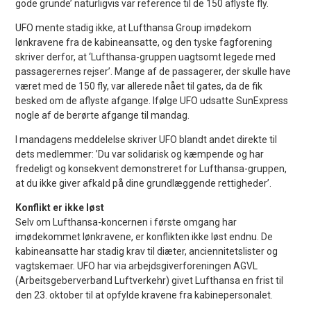
gode grunde’ naturligvis var reference til de 150 aflyste fly.
UFO mente stadig ikke, at Lufthansa Group imødekom
lønkravene fra de kabineansatte, og den tyske fagforening
skriver derfor, at ‘Lufthansa-gruppen uagtsomt legede med
passagerernes rejser’. Mange af de passagerer, der skulle have
været med de 150 fly, var allerede nået til gates, da de fik
besked om de aflyste afgange. Ifølge UFO udsatte SunExpress
nogle af de berørte afgange til mandag.
I mandagens meddelelse skriver UFO blandt andet direkte til
dets medlemmer: ’Du var solidarisk og kæmpende og har
fredeligt og konsekvent demonstreret for Lufthansa-gruppen,
at du ikke giver afkald på dine grundlæggende rettigheder’.
Konflikt er ikke løst
Selv om Lufthansa-koncernen i første omgang har
imødekommet lønkravene, er konflikten ikke løst endnu. De
kabineansatte har stadig krav til diæter, anciennitetslister og
vagtskemaer. UFO har via arbejdsgiverforeningen AGVL
(Arbeitsgeberverband Luftverkehr) givet Lufthansa en frist til
den 23. oktober til at opfylde kravene fra kabinepersonalet.