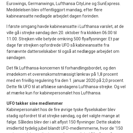
Eurowings, Germanwings, Lufthansa CityLine og SunExpress.
Meddelelsen blev offentliggjort mandag, efter flere
kabineansatte nedlagde arbejdet dagen forinden.
I første omgang havde kabineansatte i Lufthansa varslet, at de
ville gå i strejke søndag den 20. oktober fra klokken 06.00 til
11.00. Strejken ville betyde omkring 500 flyaflysninger. Et par
dage før strejken opfordrede UFO så kabineansatte fra
førnævnte datterselskaber til også at nedlægge arbejdet om
søndagen.
Det fik Lufthansa-koncernen til forhandlingsbordet, og den
imødekom et overenskomstmæssigt lønkrav på 1,8 procent
med en frivillig regulering fra den 1. januar 2020 på 2,0 procent.
Dette fik UFO til at afblæse søndagens Lufthansa-strejke. Og vel
at mærke kun for kabinepersonalet hos Lufthansa.
UFO takker sine medlemmer
Kabinepersonalet hos de fire øvrige tyske flyselskaber blev
stadig opfordret til at strejke søndag, og det valgte mange at
følge. Således blev der i alt aflyst 150 flyvninger. Dette skabte
imidlertid tydelig jubel blandt UFO-medlemmerne, hvor de ’150