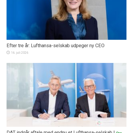
Efter tre år: Lufthansa-selskab udpeger ny CEO
16. juli 2026
DAT indgår aftale med endnu et Lufthansa-selskab
|