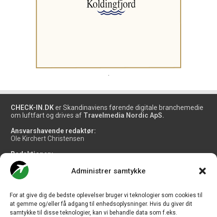
.
CHECK-IN.DK
er Skandinaviens førende digitale branchemedie
om luftfart og drives af
Travelmedia Nordic ApS.
Ansvarshavende redaktør:
Ole Kirchert Christensen
Redaktionen:
Christian Granhøj Skouboe
Henrik Baumgarten
Administrer samtykke
Danny Longhi Andreasen
Mathias Majlund Laursen
For at give dig de bedste oplevelser bruger vi teknologier som cookies til
Salg og jobannoncer:
at gemme og/eller få adgang til enhedsoplysninger. Hvis du giver dit
salg@travelmedianordic.com
samtykke til disse teknologier, kan vi behandle data som f.eks.