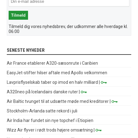
Tilmeld dig vores nyhedsbrev, der udkommer alle hverdage kl.
06:00
SENESTE NYHEDER
Air France etablerer A320-sæsonrute i Caribien
EasyJet-stifter hilser aftale med Apollo velkommen
Lavprisflyselskab taber op imod en halv milliard
|
A320neo på Icelandairs danske ruter
|
Air Baltic tvunget til at udsætte møde med kreditorer
|
Stockholm-Arlanda satte rekord i juli
Air India har fundet sin nye topchef i Etiopien
Wizz Air flyver i rødt trods højere omsætning
|