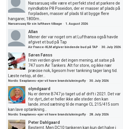
Narsarsuaq ville være et perfekt sted at parkere de
nyindkøbte P8 Poseidon, der er masser af plads på
forpladsen, masser af plads til at bygge flere
hangarer, 1800m...
Narsarsuaq får sin lufthavn tilbage
·
1. August 2026
Allan
Mener der var noget om at Lufthansa også havde
afgivet et bud på Tap
Air France-KLM afgiver bindende bud på TAP
·
30. July 2026
Søren Fønss
I min verden giver det ingen mening, at satse på
747 som Air Tankers. Alt for store, og ikke nær
præcise nok, ligesom hver tankning tager lang tid.
Læste netop, at der...
Nordic Seaplanes-ejer vil have brandslukningsfly
·
30. July 2026
olyndgaard
Nu er denne B747 jo taget ud af drift i 2021. Det var
for dyrt,,det er heller ikke alle steder den kan
lande..imod sætning til de mange CL 215/415 som
kan lave optankning...
Nordic Seaplanes-ejer vil have brandslukningsfly
·
28. July 2026
Peter Dahlgaard
Bestemt. Men DC10 tankeren kan kun det halve i