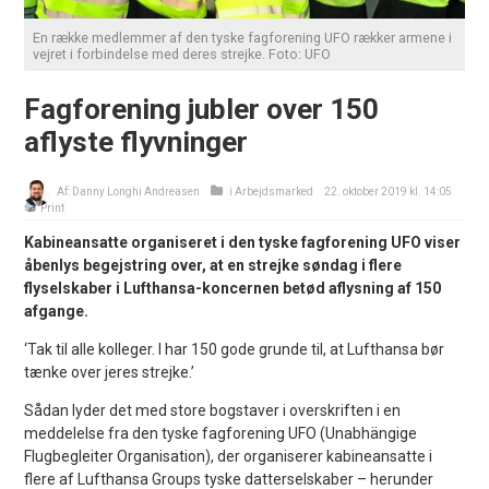
En række medlemmer af den tyske fagforening UFO rækker armene i
vejret i forbindelse med deres strejke. Foto: UFO
Fagforening jubler over 150
aflyste flyvninger
Af:
Danny Longhi Andreasen
i
Arbejdsmarked
22. oktober 2019 kl. 14:05
Print
Kabineansatte organiseret i den tyske fagforening UFO viser
åbenlys begejstring over, at en strejke søndag i flere
flyselskaber i Lufthansa-koncernen betød aflysning af 150
afgange.
‘Tak til alle kolleger. I har 150 gode grunde til, at Lufthansa bør
tænke over jeres strejke.’
Sådan lyder det med store bogstaver i overskriften i en
meddelelse fra den tyske fagforening UFO (Unabhängige
Flugbegleiter Organisation), der organiserer kabineansatte i
flere af Lufthansa Groups tyske datterselskaber – herunder