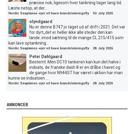
præcise nok, ligesom hver tankning tager lang tid.
Læste netop, at der...
Nordic Seaplanes-ejer vil have brandslukningsfly
·
30. July 2026
olyndgaard
Nu er denne B747 jo taget ud af drift i 2021. Det var
for dyrt,,det er heller ikke alle steder den kan
lande..imod sætning til de mange CL 215/415 som
kan lave optankning...
Nordic Seaplanes-ejer vil have brandslukningsfly
·
28. July 2026
Peter Dahlgaard
Bestemt. Men DC10 tankeren kan kun det halve i
indsats, de franske dash 8 er en dråbe i havet og
de gange hvor N944ST har været i aktion har man
kunne se indsatsen....
Nordic Seaplanes-ejer vil have brandslukningsfly
·
28. July 2026
ANNONCER
.