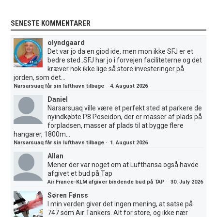
SENESTE KOMMENTARER
olyndgaard
Det var jo da en giod ide, men mon ikke SFJ er et
bedre sted..SFJ har jo i forvejen faciliteterne og det
kræver nok ikke lige så store investeringer på
jorden, som det...
Narsarsuaq får sin lufthavn tilbage
·
4. August 2026
Daniel
Narsarsuaq ville være et perfekt sted at parkere de
nyindkøbte P8 Poseidon, der er masser af plads på
forpladsen, masser af plads til at bygge flere
hangarer, 1800m...
Narsarsuaq får sin lufthavn tilbage
·
1. August 2026
Allan
Mener der var noget om at Lufthansa også havde
afgivet et bud på Tap
Air France-KLM afgiver bindende bud på TAP
·
30. July 2026
Søren Fønss
I min verden giver det ingen mening, at satse på
747 som Air Tankers. Alt for store, og ikke nær