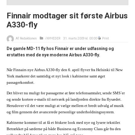
Finnair modtager sit første Airbus
A330-fly
Af:
Redaktionen
i
NYHEDER
31. marts 2009 kl. 00:00
Print
De gamle MD-11 fly hos Finnair er under udfasning og
erstattes med de nye moderne Airbus A330-fly.
Når Finnairs nye Airbus A330-fly den 6. april flyver fra Helsinki til New
York markerer det samtidig et nyt look i kabinerne samt øget
passagerkomfort.
Det bliver nu muligt for passagerne at føre telefonsamtaler, sende SMS´er
og sende kortere e-mails til netværk på landjorden direkte fra flysædet.
Herudover vil det være muligt at vælge mellem et bredt udvalg af musik
og film gennem det avancerede personlige underholdningssystem.
Kabinerne kommer til at få et friskere look med nye og lysere tekstiler.
Betrækket på sæderne på både Business og Economy Class går fra den