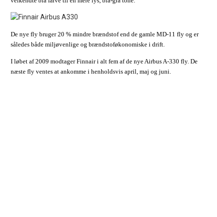
velkendte blå farve til en mere lys, blå-grå tone.
De nye fly bruger 20 % mindre brændstof end de gamle MD-11 fly og er
således både miljøvenlige og brændstoføkonomiske i drift.
I løbet af 2009 modtager Finnair i alt fem af de nye Airbus A-330 fly. De
næste fly ventes at ankomme i henholdsvis april, maj og juni.