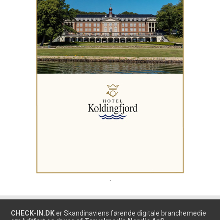
.
CHECK-IN.DK
er Skandinaviens førende digitale branchemedie