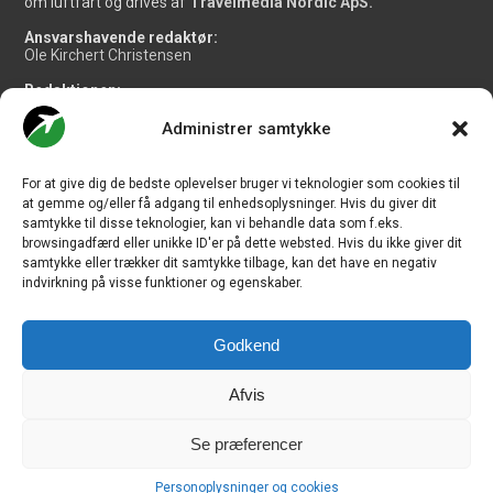
om luftfart og drives af
Travelmedia Nordic ApS.
Ansvarshavende redaktør:
Ole Kirchert Christensen
Redaktionen:
Christian Granhøj Skouboe
Henrik Baumgarten
Administrer samtykke
Danny Longhi Andreasen
Mathias Majlund Laursen
For at give dig de bedste oplevelser bruger vi teknologier som cookies til
Salg og jobannoncer:
at gemme og/eller få adgang til enhedsoplysninger. Hvis du giver dit
salg@travelmedianordic.com
samtykke til disse teknologier, kan vi behandle data som f.eks.
browsingadfærd eller unikke ID'er på dette websted. Hvis du ikke giver dit
samtykke eller trækker dit samtykke tilbage, kan det have en negativ
Vi tager ansvar for indholdet og er tilmeldt
indvirkning på visse funktioner og egenskaber.
Godkend
Siden er udviklet af
JHV Media Consult.
Afvis
Se præferencer
Travelmedia Nordic ApS | Majsmarken 1 | DK-9500 Hobro | Denmark |
Personoplysninger og cookies