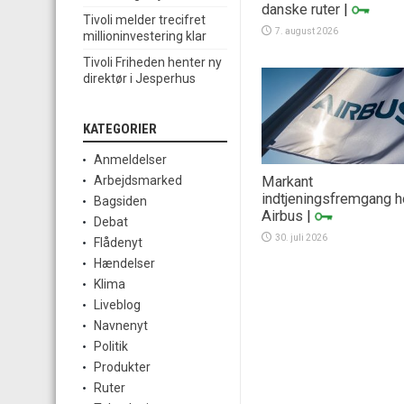
danske ruter
|
Tivoli melder trecifret
7. august 2026
millioninvestering klar
Tivoli Friheden henter ny
direktør i Jesperhus
KATEGORIER
Anmeldelser
Markant
Arbejdsmarked
indtjeningsfremgang 
Bagsiden
Airbus
|
Debat
30. juli 2026
Flådenyt
Hændelser
Klima
Liveblog
Navnenyt
Politik
Produkter
Ruter