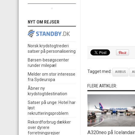
.
NYT OM REJSER
Norsk krydstogtrederi
satser på personalisering
Børsen-besøgscenter
runder milepæl
Tagget med:
AIRBUS
A
Melder om stor interesse
fra Sydeuropa
FLERE ARTIKLER:
Åbner ny
krydstogtdestination
Satser på unge: Hotel har
løst
rekrutteringsproblem
Rekordforbrug dækker
over dyrere
A320neo på Icelandai
forretningsrejser