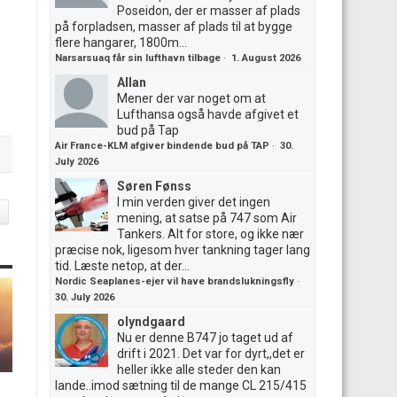
Poseidon, der er masser af plads
på forpladsen, masser af plads til at bygge
flere hangarer, 1800m...
Narsarsuaq får sin lufthavn tilbage
·
1. August 2026
Allan
Mener der var noget om at
Lufthansa også havde afgivet et
bud på Tap
Air France-KLM afgiver bindende bud på TAP
·
30.
July 2026
Søren Fønss
I min verden giver det ingen
G
mening, at satse på 747 som Air
Tankers. Alt for store, og ikke nær
præcise nok, ligesom hver tankning tager lang
tid. Læste netop, at der...
Nordic Seaplanes-ejer vil have brandslukningsfly
·
30. July 2026
olyndgaard
Nu er denne B747 jo taget ud af
drift i 2021. Det var for dyrt,,det er
heller ikke alle steder den kan
lande..imod sætning til de mange CL 215/415