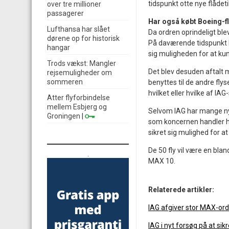
tidspunkt otte nye flådet
over tre millioner
passagerer
Har også købt Boeing-fly
Lufthansa har slået
Da ordren oprindeligt ble
dørene op for historisk
På daværende tidspunkt b
hangar
sig muligheden for at kunn
Trods vækst: Mangler
Det blev desuden aftalt m
rejsemuligheder om
sommeren
benyttes til de andre fly
hvilket eller hvilke af IA
Atter flyforbindelse
mellem Esbjerg og
Selvom IAG har mange nye
Groningen
|
som koncernen handler ho
sikret sig mulighed for at
De 50 fly vil være en bla
.
MAX 10.
Relaterede artikler:
IAG afgiver stor MAX-ord
IAG i nyt forsøg på at sik