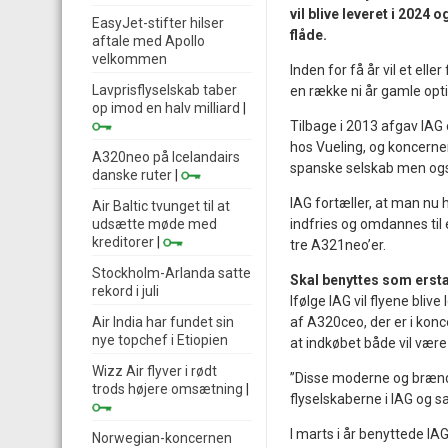
vil blive leveret i 2024 
EasyJet-stifter hilser
flåde.
aftale med Apollo
velkommen
Inden for få år vil et ell
Lavprisflyselskab taber
en række ni år gamle optio
op imod en halv milliard
|
Tilbage i 2013 afgav IAG 
hos Vueling, og koncernen 
A320neo på Icelandairs
spanske selskab men også
danske ruter
|
IAG fortæller, at man nu 
Air Baltic tvunget til at
udsætte møde med
indfries og omdannes til 
kreditorer
|
tre A321neo’er.
Stockholm-Arlanda satte
Skal benyttes som erst
rekord i juli
Ifølge IAG vil flyene bliv
Air India har fundet sin
af A320ceo, der er i konc
nye topchef i Etiopien
at indkøbet både vil være
Wizz Air flyver i rødt
”Disse moderne og brænds
trods højere omsætning
|
flyselskaberne i IAG og 
I marts i år benyttede IA
Norwegian-koncernen