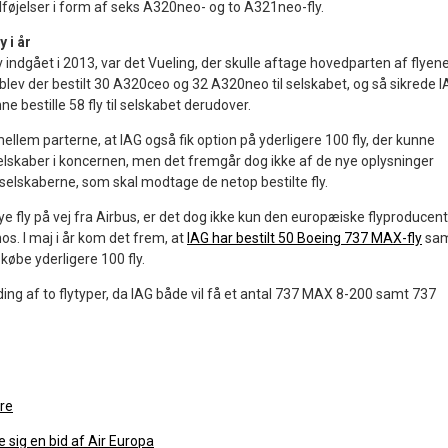
ilføjelser i form af seks A320neo- og to A321neo-fly.
 i år
v indgået i 2013, var det Vueling, der skulle aftage hovedparten af flyene
lev der bestilt 30 A320ceo og 32 A320neo til selskabet, og så sikrede 
e bestille 58 fly til selskabet derudover.
ellem parterne, at IAG også fik option på yderligere 100 fly, der kunne
selskaber i koncernen, men det fremgår dog ikke af de nye oplysninger
G-selskaberne, som skal modtage de netop bestilte fly.
 fly på vej fra Airbus, er det dog ikke kun den europæiske flyproducent
s. I maj i år kom det frem, at
IAG har bestilt 50 Boeing 737 MAX-fly
sa
 købe yderligere 100 fly.
nding af to flytyper, da IAG både vil få et antal 737 MAX 8-200 samt 737
re
re sig en bid af Air Europa