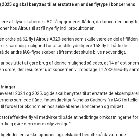
og 2025 og skal benyttes til at erstatte en anden flytype i koncernens
er flere af flyselskaberne i IAG få opgraderet flåden, da koncernen udnytte
ner hos Airbus til at få nye fly ind i produktionen.
en ordre på 62 fly i Airbus A320-serien som skulle være en del af flåden
fik samtidig mulighed for at bestille yderligere 158 fly til både det
 de andre IAG-flyselskaber, såfremt det skulle blive nødvendigt.
har besluttet at gøre brug af denne mulighed således, at 14 af optioner
en ordre, der resulterer i, at koncernen vil modtage 11 A320neo-fly sam
atninger
e leveret i 2024 og 2025, og de skal benyttes til at erstatte de eksemplare
ernens samlede flåde. Finansdirektør Nicholas Cadbury fra IAG fortæller
 til fordel for økonomien hos selskaberne i koncernen og miljøet.
tofeffektive fly vil medvirke til både at nedbringe omkostningerne for
samtidig gøre dem mere miljøvenlige.”
G ligeledes en række optioner, og selskabet bestilte på daværende