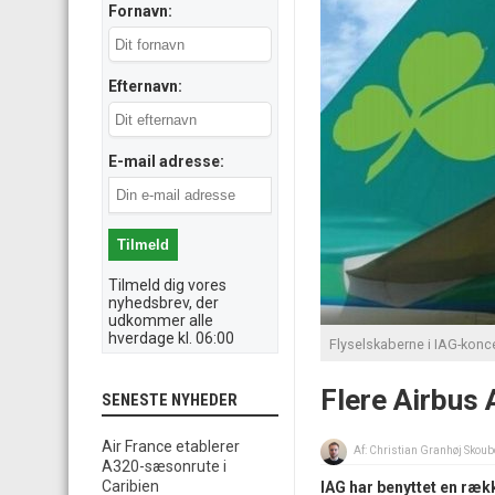
Fornavn:
Efternavn:
E-mail adresse:
Tilmeld dig vores
nyhedsbrev, der
udkommer alle
hverdage kl. 06:00
Flyselskaberne i IAG-konce
Flere Airbus 
SENESTE NYHEDER
Air France etablerer
Af:
Christian Granhøj Skoub
A320-sæsonrute i
Caribien
IAG har benyttet en rækk