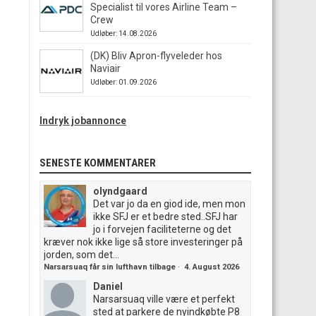
Specialist til vores Airline Team –
Crew
Udløber: 14.08.2026
(DK) Bliv Apron-flyveleder hos
Naviair
Udløber: 01.09.2026
Indryk jobannonce
SENESTE KOMMENTARER
olyndgaard
Det var jo da en giod ide, men mon
ikke SFJ er et bedre sted..SFJ har
jo i forvejen faciliteterne og det
kræver nok ikke lige så store investeringer på
jorden, som det...
Narsarsuaq får sin lufthavn tilbage
·
4. August 2026
Daniel
Narsarsuaq ville være et perfekt
sted at parkere de nyindkøbte P8