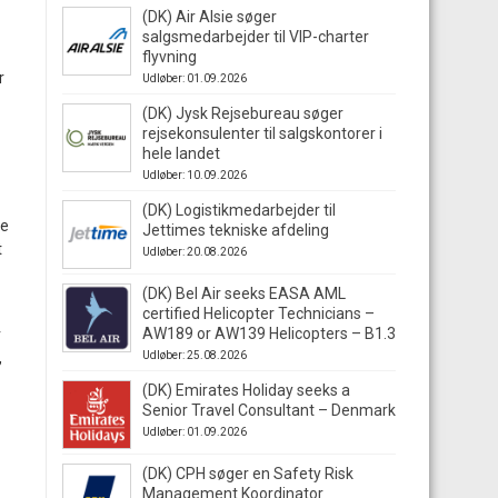
(DK) Air Alsie søger
salgsmedarbejder til VIP-charter
flyvning
r
Udløber: 01.09.2026
(DK) Jysk Rejsebureau søger
rejsekonsulenter til salgskontorer i
hele landet
Udløber: 10.09.2026
(DK) Logistikmedarbejder til
ne
Jettimes tekniske afdeling
t
Udløber: 20.08.2026
(DK) Bel Air seeks EASA AML
certified Helicopter Technicians –
AW189 or AW139 Helicopters – B1.3
r
,
Udløber: 25.08.2026
(DK) Emirates Holiday seeks a
Senior Travel Consultant – Denmark
Udløber: 01.09.2026
(DK) CPH søger en Safety Risk
Management Koordinator