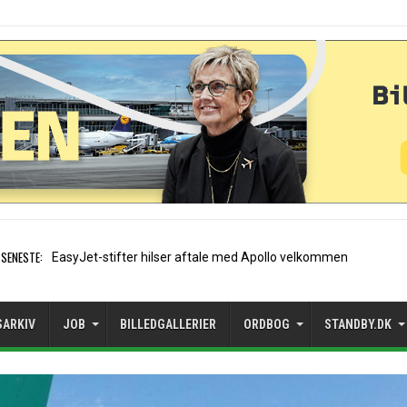
SENESTE:
Air France etablerer A320-sæ
SARKIV
JOB
BILLEDGALLERIER
ORDBOG
STANDBY.DK