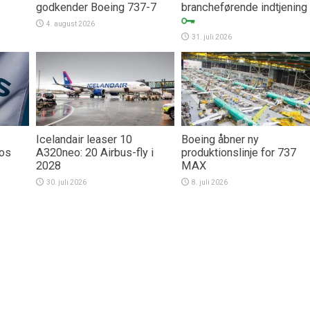
godkender Boeing 737-7
brancheførende indtjening
4. august 2026
31. juli 2026
Icelandair leaser 10
Boeing åbner ny
hos
A320neo: 20 Airbus-fly i
produktionslinje for 737
2028
MAX
30. juli 2026
8. juli 2026