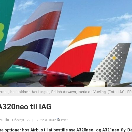
rnen, henholdsvis Aer Lingus, British Airways, Iberia og Vueling. (Foto: IAG | PR
A320neo til IAG
oe
i
Flådenyt
29. juli 2022 kl. 10:42
Print
e optioner hos Airbus til at bestille nye A320neo- og A321neo-fly. D