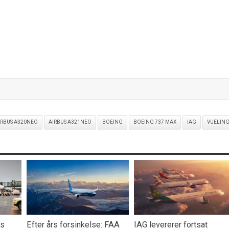
IRBUS A320NEO
AIRBUS A321NEO
BOEING
BOEING 737 MAX
IAG
VUELIN
rs
Efter års forsinkelse: FAA
IAG levererer fortsat