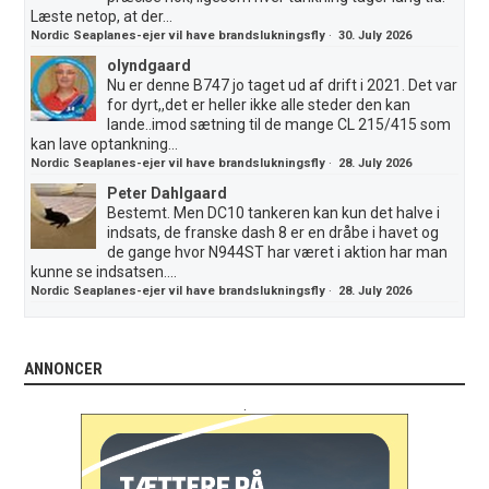
Læste netop, at der...
Nordic Seaplanes-ejer vil have brandslukningsfly
·
30. July 2026
olyndgaard
Nu er denne B747 jo taget ud af drift i 2021. Det var
for dyrt,,det er heller ikke alle steder den kan
lande..imod sætning til de mange CL 215/415 som
kan lave optankning...
Nordic Seaplanes-ejer vil have brandslukningsfly
·
28. July 2026
Peter Dahlgaard
Bestemt. Men DC10 tankeren kan kun det halve i
indsats, de franske dash 8 er en dråbe i havet og
de gange hvor N944ST har været i aktion har man
kunne se indsatsen....
Nordic Seaplanes-ejer vil have brandslukningsfly
·
28. July 2026
ANNONCER
.