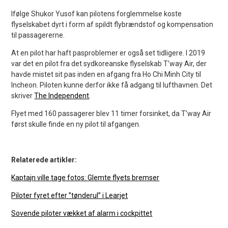
Ifølge Shukor Yusof kan pilotens forglemmelse koste
flyselskabet dyrt i form af spildt flybrændstof og kompensation
til passagererne.
At en pilot har haft pasproblemer er også set tidligere. I 2019
var det en pilot fra det sydkoreanske flyselskab T’way Air, der
havde mistet sit pas inden en afgang fra Ho Chi Minh City til
Incheon. Piloten kunne derfor ikke få adgang til lufthavnen. Det
skriver
The Independent
.
Flyet med 160 passagerer blev 11 timer forsinket, da T’way Air
først skulle finde en ny pilot til afgangen.
Relaterede artikler:
Kaptajn ville tage fotos: Glemte flyets bremser
Piloter fyret efter ”tønderul” i Learjet
Sovende piloter vækket af alarm i cockpittet