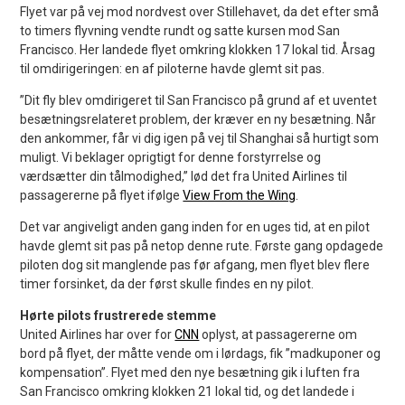
Flyet var på vej mod nordvest over Stillehavet, da det efter små
to timers flyvning vendte rundt og satte kursen mod San
Francisco. Her landede flyet omkring klokken 17 lokal tid. Årsag
til omdirigeringen: en af piloterne havde glemt sit pas.
”Dit fly blev omdirigeret til San Francisco på grund af et uventet
besætningsrelateret problem, der kræver en ny besætning. Når
den ankommer, får vi dig igen på vej til Shanghai så hurtigt som
muligt. Vi beklager oprigtigt for denne forstyrrelse og
værdsætter din tålmodighed,” lød det fra United Airlines til
passagererne på flyet ifølge
View From the Wing
.
Det var angiveligt anden gang inden for en uges tid, at en pilot
havde glemt sit pas på netop denne rute. Første gang opdagede
piloten dog sit manglende pas før afgang, men flyet blev flere
timer forsinket, da der først skulle findes en ny pilot.
Hørte pilots frustrerede stemme
United Airlines har over for
CNN
oplyst, at passagererne om
bord på flyet, der måtte vende om i lørdags, fik ”madkuponer og
kompensation”. Flyet med den nye besætning gik i luften fra
San Francisco omkring klokken 21 lokal tid, og det landede i