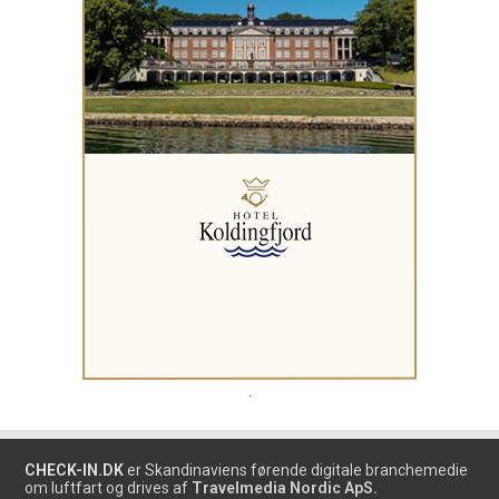
.
CHECK-IN.DK
er Skandinaviens førende digitale branchemedie
om luftfart og drives af
Travelmedia Nordic ApS.