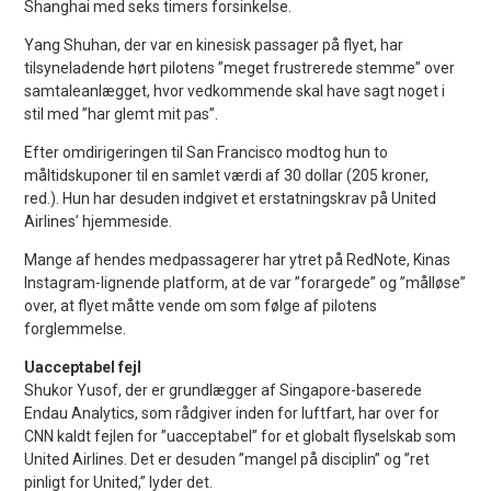
Shanghai med seks timers forsinkelse.
Yang Shuhan, der var en kinesisk passager på flyet, har
tilsyneladende hørt pilotens ”meget frustrerede stemme” over
samtaleanlægget, hvor vedkommende skal have sagt noget i
stil med ”har glemt mit pas”.
Efter omdirigeringen til San Francisco modtog hun to
måltidskuponer til en samlet værdi af 30 dollar (205 kroner,
red.). Hun har desuden indgivet et erstatningskrav på United
Airlines’ hjemmeside.
Mange af hendes medpassagerer har ytret på RedNote, Kinas
Instagram-lignende platform, at de var ”forargede” og ”målløse”
over, at flyet måtte vende om som følge af pilotens
forglemmelse.
Uacceptabel fejl
Shukor Yusof, der er grundlægger af Singapore-baserede
Endau Analytics, som rådgiver inden for luftfart, har over for
CNN kaldt fejlen for ”uacceptabel” for et globalt flyselskab som
United Airlines. Det er desuden ”mangel på disciplin” og ”ret
pinligt for United,” lyder det.