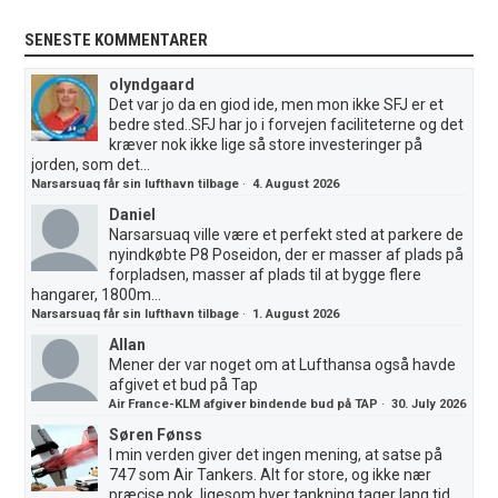
SENESTE KOMMENTARER
olyndgaard
Det var jo da en giod ide, men mon ikke SFJ er et
bedre sted..SFJ har jo i forvejen faciliteterne og det
kræver nok ikke lige så store investeringer på
jorden, som det...
Narsarsuaq får sin lufthavn tilbage
·
4. August 2026
Daniel
Narsarsuaq ville være et perfekt sted at parkere de
nyindkøbte P8 Poseidon, der er masser af plads på
forpladsen, masser af plads til at bygge flere
hangarer, 1800m...
Narsarsuaq får sin lufthavn tilbage
·
1. August 2026
Allan
Mener der var noget om at Lufthansa også havde
afgivet et bud på Tap
Air France-KLM afgiver bindende bud på TAP
·
30. July 2026
Søren Fønss
I min verden giver det ingen mening, at satse på
747 som Air Tankers. Alt for store, og ikke nær
præcise nok, ligesom hver tankning tager lang tid.