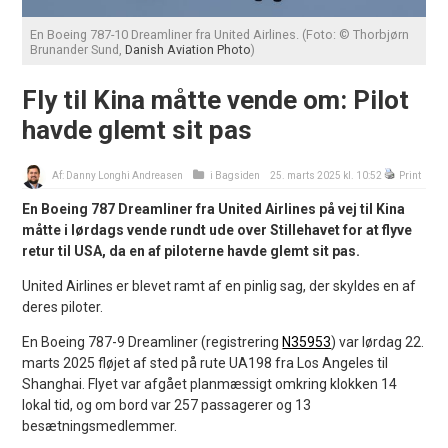
En Boeing 787-10 Dreamliner fra United Airlines. (Foto: © Thorbjørn
Brunander Sund,
Danish Aviation Photo
)
Fly til Kina måtte vende om: Pilot
havde glemt sit pas
Af:
Danny Longhi Andreasen
i
Bagsiden
25. marts 2025 kl. 10:52
Print
En Boeing 787 Dreamliner fra United Airlines på vej til Kina
måtte i lørdags vende rundt ude over Stillehavet for at flyve
retur til USA, da en af piloterne havde glemt sit pas.
United Airlines er blevet ramt af en pinlig sag, der skyldes en af
deres piloter.
En Boeing 787-9 Dreamliner (registrering
N35953
) var lørdag 22.
marts 2025 fløjet af sted på rute UA198 fra Los Angeles til
Shanghai. Flyet var afgået planmæssigt omkring klokken 14
lokal tid, og om bord var 257 passagerer og 13
besætningsmedlemmer.