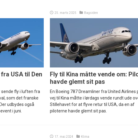
n
25. marts 2025
Bagsiden
fra USA til Den
Fly til Kina måtte vende om: Pil
havde glemt sit pas
r sende fly i luften fra
En Boeing 787 Dreamliner fra United Airlines 
val, som det franske
vej til Kina måtte i lørdags vende rundt ude ov
. Der udbydes også
Stillehavet for at flyve retur til USA, da en af
event i juni.
piloterne havde glemt sit pas.
17. maj 2024
Klima