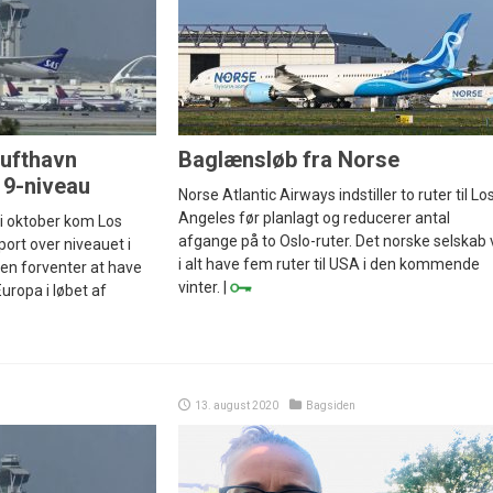
lufthavn
Baglænsløb fra Norse
9-niveau
Norse Atlantic Airways indstiller to ruter til Lo
Angeles før planlagt og reducerer antal
i oktober kom Los
afgange på to Oslo-ruter. Det norske selskab v
port over niveauet i
i alt have fem ruter til USA i den kommende
nen forventer at have
vinter. |
Europa i løbet af
13. august 2020
Bagsiden