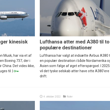
ger kinesisk
Lufthansa atter med A380 til to
populære destinationer
n Musk, har via et af
Lufthansa har valgt at indsætte Airbus A380 t
en Boeing 737, der i
en populær destination i både Nordamerika o
ir China. Det vides ikke,
Asien som følge af øget efterspørgsel. I 2025
ges til. |
vil det tyske selskab atter have otte A380’ere 
drift.
4. oktober 2022
Ruter