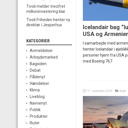
Tivoli melder trecifret
millioninvestering klar
Tivoli Friheden henter ny
direktør i Jesperhus
Icelandair bag ”l
USA og Armenie
KATEGORIER
I samarbejde med arme
henter Icelandair i øjebl
Anmeldelser
personer hjem fra USA p
Arbejdsmarked
med Boeing 767.
Bagsiden
Debat
Flådenyt
Hændelser
Klima
11. november 2019
Ruter
Liveblog
Navnenyt
Politik
Produkter
Ruter