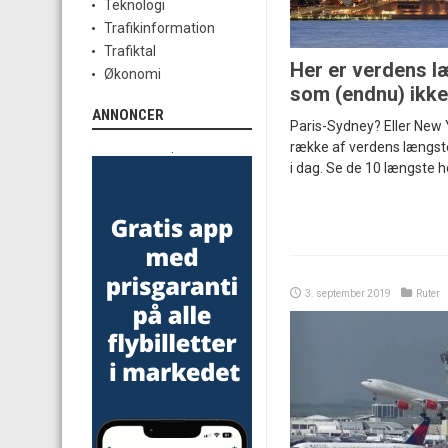
Teknologi
Trafikinformation
Trafiktal
Her er verdens læ
Økonomi
som (endnu) ikke
ANNONCER
Paris-Sydney? Eller New
række af verdens længste
.
i dag. Se de 10 længste h
3. september 2019
Ruter