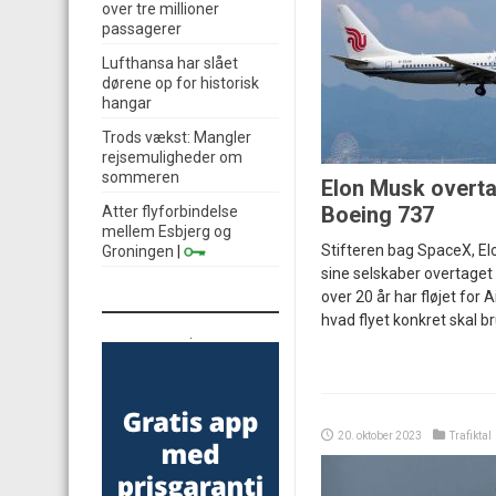
over tre millioner
passagerer
Lufthansa har slået
dørene op for historisk
hangar
Trods vækst: Mangler
rejsemuligheder om
sommeren
Elon Musk overta
Boeing 737
Atter flyforbindelse
mellem Esbjerg og
Stifteren bag SpaceX, Elo
Groningen
|
sine selskaber overtaget 
over 20 år har fløjet for A
hvad flyet konkret skal bru
.
20. oktober 2023
Trafiktal