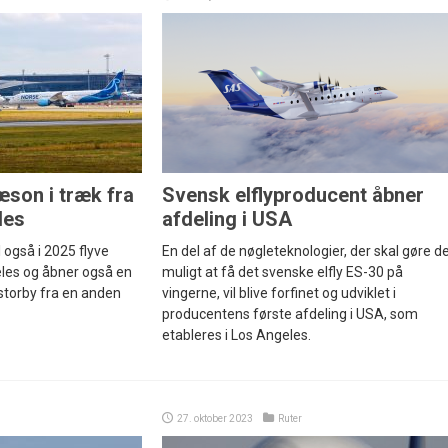
son i træk fra
Svensk elflyproducent åbner
les
afdeling i USA
 også i 2025 flyve
En del af de nøgleteknologier, der skal gøre d
les og åbner også en
muligt at få det svenske elfly ES-30 på
 storby fra en anden
vingerne, vil blive forfinet og udviklet i
producentens første afdeling i USA, som
etableres i Los Angeles.
27. oktober 2023
Ruter