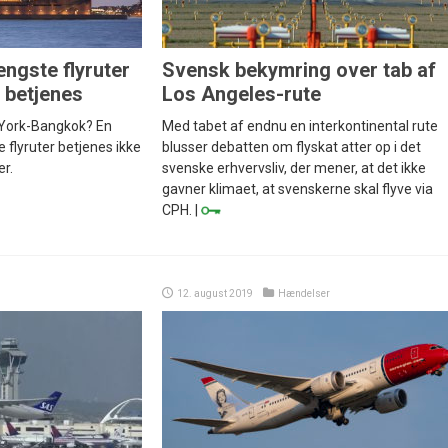
ngste flyruter
Svensk bekymring over tab af
 betjenes
Los Angeles-rute
 York-Bangkok? En
Med tabet af endnu en interkontinental rute
 flyruter betjenes ikke
blusser debatten om flyskat atter op i det
er.
svenske erhvervsliv, der mener, at det ikke
gavner klimaet, at svenskerne skal flyve via
CPH. |
12. august 2019
Hændelser