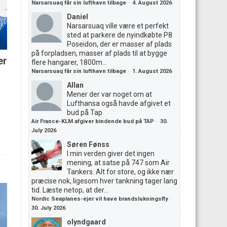
Narsarsuaq får sin lufthavn tilbage
·
4. August 2026
Daniel
Narsarsuaq ville være et perfekt
sted at parkere de nyindkøbte P8
Poseidon, der er masser af plads
på forpladsen, masser af plads til at bygge
er
flere hangarer, 1800m...
Narsarsuaq får sin lufthavn tilbage
·
1. August 2026
Allan
Mener der var noget om at
Lufthansa også havde afgivet et
bud på Tap
Air France-KLM afgiver bindende bud på TAP
·
30.
July 2026
Søren Fønss
I min verden giver det ingen
mening, at satse på 747 som Air
Tankers. Alt for store, og ikke nær
præcise nok, ligesom hver tankning tager lang
tid. Læste netop, at der...
Nordic Seaplanes-ejer vil have brandslukningsfly
·
30. July 2026
olyndgaard