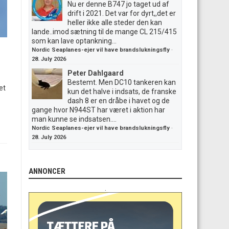
Nu er denne B747 jo taget ud af
drift i 2021. Det var for dyrt,,det er
heller ikke alle steder den kan
lande..imod sætning til de mange CL 215/415
som kan lave optankning...
Nordic Seaplanes-ejer vil have brandslukningsfly
·
28. July 2026
Peter Dahlgaard
Bestemt. Men DC10 tankeren kan
et
kun det halve i indsats, de franske
dash 8 er en dråbe i havet og de
gange hvor N944ST har været i aktion har
man kunne se indsatsen....
Nordic Seaplanes-ejer vil have brandslukningsfly
·
28. July 2026
ANNONCER
.