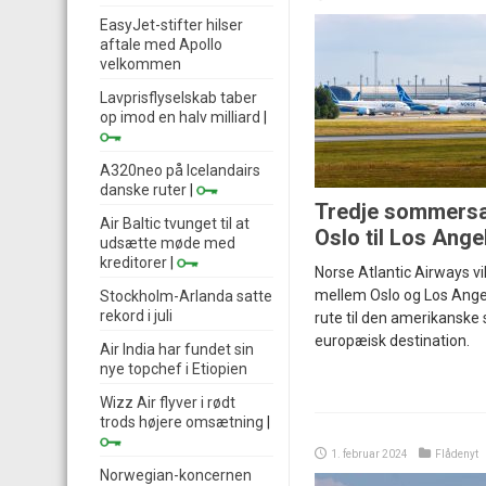
EasyJet-stifter hilser
aftale med Apollo
velkommen
Lavprisflyselskab taber
op imod en halv milliard
|
A320neo på Icelandairs
danske ruter
|
Tredje sommersæ
Air Baltic tvunget til at
Oslo til Los Ange
udsætte møde med
kreditorer
|
Norse Atlantic Airways vil
mellem Oslo og Los Ange
Stockholm-Arlanda satte
rekord i juli
rute til den amerikanske
europæisk destination.
Air India har fundet sin
nye topchef i Etiopien
Wizz Air flyver i rødt
trods højere omsætning
|
1. februar 2024
Flådenyt
Norwegian-koncernen