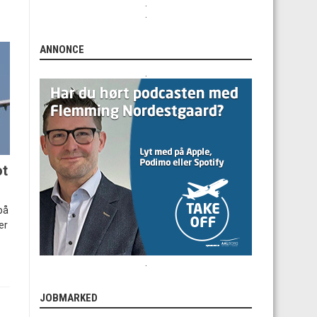
.
.
ANNONCE
.
ot
på
er
.
JOBMARKED