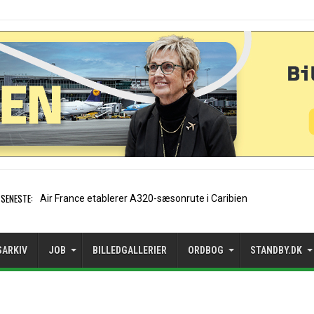
SENESTE:
EasyJet-stifter hilser aftale med A
SARKIV
JOB
BILLEDGALLERIER
ORDBOG
STANDBY.DK