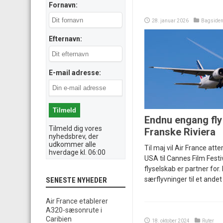
Fornavn:
28. januar 2026
Bagside
Efternavn:
E-mail adresse:
Endnu engang fly 
Tilmeld dig vores
Franske Riviera
nyhedsbrev, der
udkommer alle
Til maj vil Air France atte
hverdage kl. 06:00
USA til Cannes Film Festi
flyselskab er partner for
særflyvninger til et andet 
SENESTE NYHEDER
Air France etablerer
A320-sæsonrute i
Caribien
18. oktober 2024
Ruter