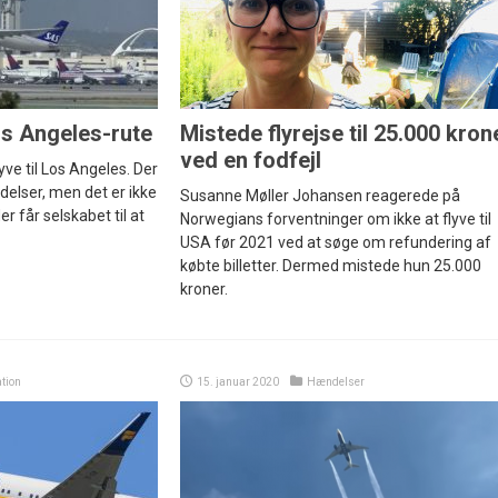
s Angeles-rute
Mistede flyrejse til 25.000 kron
ved en fodfejl
lyve til Los Angeles. Der
ndelser, men det er ikke
Susanne Møller Johansen reagerede på
r får selskabet til at
Norwegians forventninger om ikke at flyve til
USA før 2021 ved at søge om refundering af
købte billetter. Dermed mistede hun 25.000
kroner.
ation
15. januar 2020
Hændelser