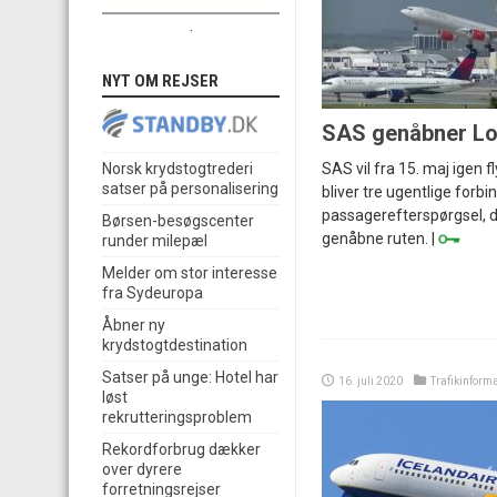
.
NYT OM REJSER
SAS genåbner Lo
SAS vil fra 15. maj igen f
Norsk krydstogtrederi
satser på personalisering
bliver tre ugentlige forbi
passagerefterspørgsel, de
Børsen-besøgscenter
genåbne ruten. |
runder milepæl
Melder om stor interesse
fra Sydeuropa
Åbner ny
krydstogtdestination
Satser på unge: Hotel har
16. juli 2020
Trafikinform
løst
rekrutteringsproblem
Rekordforbrug dækker
over dyrere
forretningsrejser