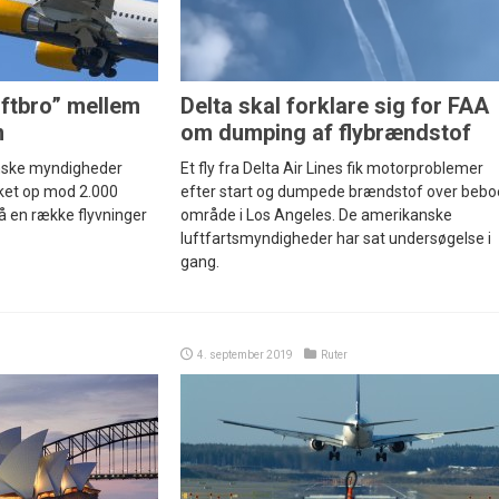
uftbro” mellem
Delta skal forklare sig for FAA
n
om dumping af flybrændstof
nske myndigheder
Et fly fra Delta Air Lines fik motorproblemer
ikket op mod 2.000
efter start og dumpede brændstof over bebo
å en række flyvninger
område i Los Angeles. De amerikanske
luftfartsmyndigheder har sat undersøgelse i
gang.
4. september 2019
Ruter