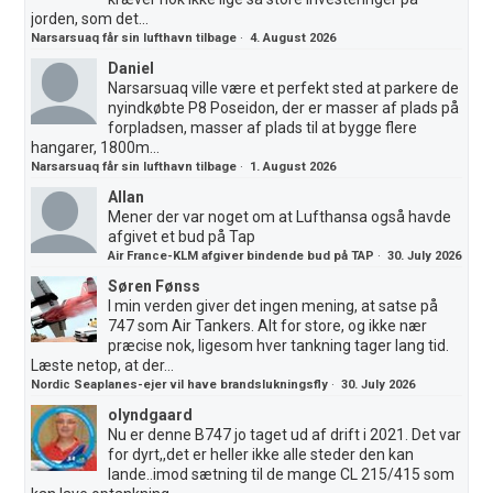
jorden, som det...
Narsarsuaq får sin lufthavn tilbage
·
4. August 2026
Daniel
Narsarsuaq ville være et perfekt sted at parkere de
nyindkøbte P8 Poseidon, der er masser af plads på
forpladsen, masser af plads til at bygge flere
hangarer, 1800m...
Narsarsuaq får sin lufthavn tilbage
·
1. August 2026
Allan
Mener der var noget om at Lufthansa også havde
afgivet et bud på Tap
Air France-KLM afgiver bindende bud på TAP
·
30. July 2026
Søren Fønss
I min verden giver det ingen mening, at satse på
747 som Air Tankers. Alt for store, og ikke nær
præcise nok, ligesom hver tankning tager lang tid.
Læste netop, at der...
Nordic Seaplanes-ejer vil have brandslukningsfly
·
30. July 2026
olyndgaard
Nu er denne B747 jo taget ud af drift i 2021. Det var
for dyrt,,det er heller ikke alle steder den kan
lande..imod sætning til de mange CL 215/415 som