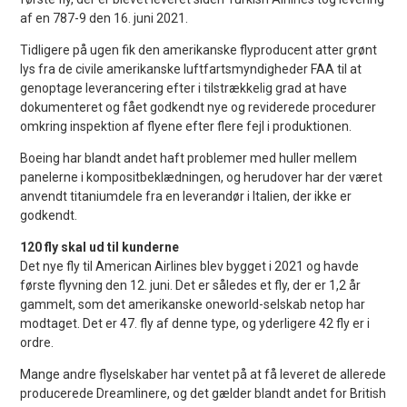
af en 787-9 den 16. juni 2021.
Tidligere på ugen fik den amerikanske flyproducent atter grønt
lys fra de civile amerikanske luftfartsmyndigheder FAA til at
genoptage leverancering efter i tilstrækkelig grad at have
dokumenteret og fået godkendt nye og reviderede procedurer
omkring inspektion af flyene efter flere fejl i produktionen.
Boeing har blandt andet haft problemer med huller mellem
panelerne i kompositbeklædningen, og herudover har der været
anvendt titaniumdele fra en leverandør i Italien, der ikke er
godkendt.
120 fly skal ud til kunderne
Det nye fly til American Airlines blev bygget i 2021 og havde
første flyvning den 12. juni. Det er således et fly, der er 1,2 år
gammelt, som det amerikanske oneworld-selskab netop har
modtaget. Det er 47. fly af denne type, og yderligere 42 fly er i
ordre.
Mange andre flyselskaber har ventet på at få leveret de allerede
producerede Dreamlinere, og det gælder blandt andet for British