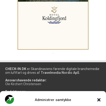
.
CHECK-IN.DK
er Skandinaviens førende digitale branchemedie
om luftfart og drives af
Travelmedia Nordic ApS.
Ansvarshavende redaktør:
Ole Kirchert Christensen
Redaktionen:
Christian Granhøj Skouboe
Henrik Baumgarten
Administrer samtykke
Danny Longhi Andreasen