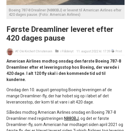
Boeing 787-8 Drealiner (N880BJ) er leveret til American Airlines efter
420 dages pause. (Foto: American Airlines)
Første Dreamliner leveret efter
420 dages pause
Af:
Ole Kirchert Christensen
i
Flådenyt
11. august 2022 kl. 17:39
Print
American Airlines modtog onsdag den første Boeing 787-8
Dreamliner efter et leveringsstop hos Boeing, der varede i
420 dage. I alt 120 fly skal i den kommende tid ud til
kunderne.
Onsdag den 10. august genoptog Boeing leveringen af de
mange Dreamliner-fly, der har hobet sig op i løbet af det
leverancestop, der kom til at vare i alt 420 dage.
Således modtog American Airlines onsdag en Boeing 787-8
Dreamliner med registreringen
N880BJ
, og det er første
Dreamliner-fly, som American har modtaget siden april 2021 og
første fly, der er blevet leveret siden Turkish Airlines tog levering