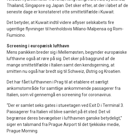
Thailand, Singapore og Japan. Det sker efter, at der i løbet af de
seneste dage er konstateret otte smittetilfælde i Kuwait.
Det betyder, at Kuwait indtil videre aflyser selskabets fire
ugentlige flyvninger til henholdsvis Milano-Malpensa og Rom-
Fiumicino.
Screening i europæisk lufthavn
Mens panikken breder sig i Mellemøsten, begynder europæiske
lufthavne også at røre på sig. Det sker på baggrund af de
mange smittetilfælde i Italien samt den kendsgerning, at
smitten nu også har bredt sig til Schweiz, Østrig og Kroatien.
Det har fået lufthavnen i Prag til at etablere et særligt
ankomstområde for samtlige ankommende passagerer fra
Italien, som vil gennemgå en screening for coronavirus.
“Der er samlet seks gates i stueetagen ved Exit D i Terminal 3.
Passagerer fra Italien vil blive samlet på ét sted. Det vil
begrænse deres bevægelser i lufthavnen ganske betydeligt,”
siger en talsmand fra Prague Airport til det tjekkiske medie,
Prague Morning.