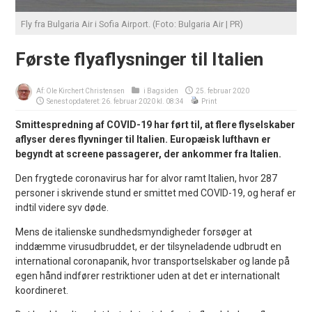
Fly fra Bulgaria Air i Sofia Airport. (Foto: Bulgaria Air | PR)
Første flyaflysninger til Italien
Af:
Ole Kirchert Christensen
i
Bagsiden
25. februar 2020
Senest opdateret: 26. februar 2020 kl. 08:34
Print
Smittespredning af COVID-19 har ført til, at flere flyselskaber
aflyser deres flyvninger til Italien. Europæisk lufthavn er
begyndt at screene passagerer, der ankommer fra Italien.
Den frygtede coronavirus har for alvor ramt Italien, hvor 287
personer i skrivende stund er smittet med COVID-19, og heraf er
indtil videre syv døde.
Mens de italienske sundhedsmyndigheder forsøger at
inddæmme virusudbruddet, er der tilsyneladende udbrudt en
international coronapanik, hvor transportselskaber og lande på
egen hånd indfører restriktioner uden at det er internationalt
koordineret.