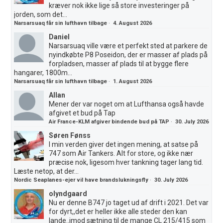
kræver nok ikke lige så store investeringer på
jorden, som det...
Narsarsuaq får sin lufthavn tilbage
·
4. August 2026
Daniel
Narsarsuaq ville være et perfekt sted at parkere de
nyindkøbte P8 Poseidon, der er masser af plads på
forpladsen, masser af plads til at bygge flere
hangarer, 1800m...
Narsarsuaq får sin lufthavn tilbage
·
1. August 2026
Allan
Mener der var noget om at Lufthansa også havde
afgivet et bud på Tap
Air France-KLM afgiver bindende bud på TAP
·
30. July 2026
Søren Fønss
I min verden giver det ingen mening, at satse på
747 som Air Tankers. Alt for store, og ikke nær
præcise nok, ligesom hver tankning tager lang tid.
Læste netop, at der...
Nordic Seaplanes-ejer vil have brandslukningsfly
·
30. July 2026
olyndgaard
Nu er denne B747 jo taget ud af drift i 2021. Det var
for dyrt,,det er heller ikke alle steder den kan
lande..imod sætning til de mange CL 215/415 som