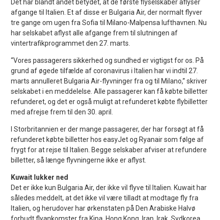
Det har blandt andet betydet, at de første flyselskaber aflyser
afgange til Italien. Et af disse er Bulgaria Air, der normalt flyver
tre gange om ugen fra Sofia til Milano-Malpensa lufthavnen. Nu
har selskabet aflyst alle afgange frem til slutningen af
vintertrafikprogrammet den 27. marts.
“Vores passagerers sikkerhed og sundhed er vigtigst for os. På
grund af øgede tilfælde af coronavirus i Italien har vi indtil 27.
marts annulleret Bulgaria Air-flyvninger fra og til Milano,” skriver
selskabet i en meddelelse. Alle passagerer kan få købte billetter
refunderet, og det er også muligt at refunderet købte flybilletter
med afrejse frem til den 30. april.
I Storbritannien er der mange passagerer, der har forsøgt at få
refunderet købte billetter hos easyJet og Ryanair som følge af
frygt for at rejse til Italien. Begge selskaber afviser at refundere
billetter, så længe flyvningerne ikke er aflyst.
Kuwait lukker ned
Det er ikke kun Bulgaria Air, der ikke vil flyve til Italien. Kuwait har
således meddelt, at det ikke vil være tilladt at modtage fly fra
Italien, og herudover har ørkenstaten på Den Arabiske Halvø
forbudt flyankomster fra Kina, Hong Kong, Iran, Irak, Sydkorea,