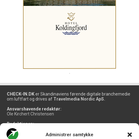
.
CHECK-IN.DK
er Skandinaviens førende digitale branchemedie
om luftfart og drives af
Travelmedia Nordic ApS.
Ansvarshavende redaktør:
Ole Kirchert Christensen
Redaktionen:
Christian Granhøj Skouboe
Henrik Baumgarten
Administrer samtykke
Danny Longhi Andreasen