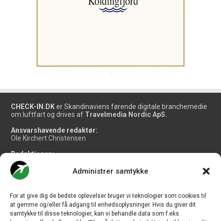
.
CHECK-IN.DK
er Skandinaviens førende digitale branchemedie
om luftfart og drives af
Travelmedia Nordic ApS.
Ansvarshavende redaktør:
Ole Kirchert Christensen
Redaktionen:
Christian Granhøj Skouboe
Henrik Baumgarten
Administrer samtykke
Danny Longhi Andreasen
Mathias Majlund Laursen
For at give dig de bedste oplevelser bruger vi teknologier som cookies til
Salg og jobannoncer:
at gemme og/eller få adgang til enhedsoplysninger. Hvis du giver dit
salg@travelmedianordic.com
samtykke til disse teknologier, kan vi behandle data som f.eks.