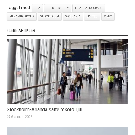
Tagget med:
BRA
ELEKTRISKE FLY
HEART AEROSPACE
MESA AIR GROUP
STOCKHOLM
SWEDAVIA
UNITED
VISBY
FLERE ARTIKLER:
Stockholm-Arlanda satte rekord i juli
6. august 2026