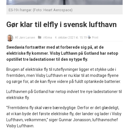
ES-19 i hangar. (Foto: Heart Aerospace)
Gør klar til elfly i svensk lufthavn
Af:
Jørn Larsen
i
Klima
4. oktober 2021 kl. 15:19
Print
Swedavia fortsætter med at forberede sig på, at de
elektriske fly kommer. Visby Lufthavn på Gotland har netop
opstillet tre ladestationer til den ny type fly.
Brugen af elektriske fly til ruteflyvninger ligger et stykke ude i
fremtiden, men Visby Lufthavn er nu klar til at modtage flyene
og sørge for, at de kan flyve videre på fuldt optankede batterier.
Lufthavnen på Gotland har netop indviet tre nye ladestationer til
elektriske fly.
”Fremtidens fly skal være bæredygtige. Derfor er det glædeligt,
at vi kan byde det første elektriske fly, der lander og lader i Visby
Lufthavn, velkommen,” siger Gunnar Jonasson, lufthavnschef
Visby Lufthavn.