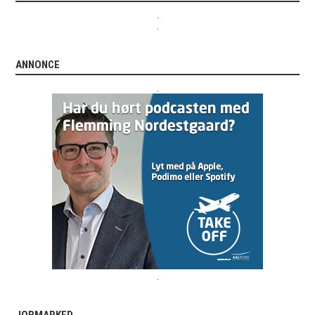
.
.
ANNONCE
.
.
JOBMARKED