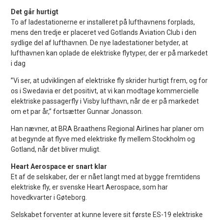
Det går hurtigt
To af ladestationerne er installeret på lufthavnens forplads,
mens den tredje er placeret ved Gotlands Aviation Club i den
sydlige del af lufthavnen. De nye ladestationer betyder, at
lufthavnen kan oplade de elektriske flytyper, der er på markedet
i dag
”Vi ser, at udviklingen af ​​elektriske fly skrider hurtigt frem, og for
os i Swedavia er det positivt, at vi kan modtage kommercielle
elektriske passagerfly i Visby lufthavn, når de er på markedet
om et par år,” fortsætter Gunnar Jonasson.
Han nævner, at BRA Braathens Regional Airlines har planer om
at begynde at flyve med elektriske fly mellem Stockholm og
Gotland, når det bliver muligt.
Heart Aerospace er snart klar
Et af de selskaber, der er nået langt med at bygge fremtidens
elektriske fly, er svenske Heart Aerospace, som har
hovedkvarter i Gøteborg.
Selskabet forventer at kunne levere sit første ES-19 elektriske