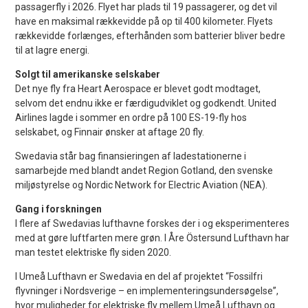
passagerfly i 2026. Flyet har plads til 19 passagerer, og det vil
have en maksimal rækkevidde på op til 400 kilometer. Flyets
rækkevidde forlænges, efterhånden som batterier bliver bedre
til at lagre energi.
Solgt til amerikanske selskaber
Det nye fly fra Heart Aerospace er blevet godt modtaget,
selvom det endnu ikke er færdigudviklet og godkendt. United
Airlines lagde i sommer en ordre på 100 ES-19-fly hos
selskabet, og Finnair ønsker at aftage 20 fly.
Swedavia står bag finansieringen af ​​ladestationerne i
samarbejde med blandt andet Region Gotland, den svenske
miljøstyrelse og Nordic Network for Electric Aviation (NEA).
Gang i forskningen
I flere af Swedavias lufthavne forskes der i og eksperimenteres
med at gøre luftfarten mere grøn. I Åre Östersund Lufthavn har
man testet elektriske fly siden 2020.
I Umeå Lufthavn er Swedavia en del af projektet “Fossilfri
flyvninger i Nordsverige – en implementeringsundersøgelse”,
hvor muligheder for elektriske fly mellem Umeå Lufthavn og