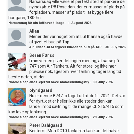
Narsarsuaq ville være et perfekt sted at parkere de
nyindkøbte P8 Poseidon, der er masser af plads på
forpladsen, masser af plads til at bygge flere
hangarer, 1800m...
Narsarsuaq får sin lufthavn tilbage
·
1. August 2026
Allan
Mener der var noget om at Lufthansa også havde
afgivet et bud på Tap
Air France-KLM afgiver bindende bud på TAP
·
30. July 2026
Søren Fønss
I min verden giver det ingen mening, at satse på
747 som Air Tankers. Alt for store, og ikke nær
præcise nok, ligesom hver tankning tager lang tid.
Læste netop, at der...
Nordic Seaplanes-ejer vil have brandslukningsfly
·
30. July 2026
olyndgaard
Nu er denne B747 jo taget ud af drift i 2021. Det var
for dyrt,,det er heller ikke alle steder den kan
lande..imod sætning til de mange CL 215/415 som
kan lave optankning...
Nordic Seaplanes-ejer vil have brandslukningsfly
·
28. July 2026
Peter Dahlgaard
Bestemt. Men DC10 tankeren kan kun det halve i