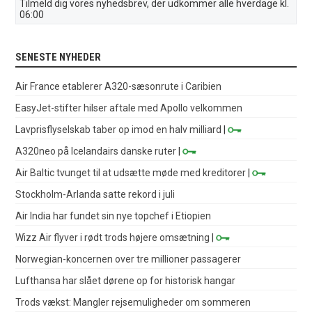
Tilmeld dig vores nyhedsbrev, der udkommer alle hverdage kl.
06:00
SENESTE NYHEDER
Air France etablerer A320-sæsonrute i Caribien
EasyJet-stifter hilser aftale med Apollo velkommen
Lavprisflyselskab taber op imod en halv milliard
|
A320neo på Icelandairs danske ruter
|
Air Baltic tvunget til at udsætte møde med kreditorer
|
Stockholm-Arlanda satte rekord i juli
Air India har fundet sin nye topchef i Etiopien
Wizz Air flyver i rødt trods højere omsætning
|
Norwegian-koncernen over tre millioner passagerer
Lufthansa har slået dørene op for historisk hangar
Trods vækst: Mangler rejsemuligheder om sommeren