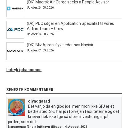
(DK) Maersk Air Cargo seeks a People Advisor
Udløber: 24.08.2026
(DK) PDC søger en Application Specialist til vores
Airline Team – Crew
Udløber: 14.08.2026
(DK) Bliv Apron-flyveleder hos Naviair
Udløber: 01.09.2026
Indryk jobannonce
SENESTE KOMMENTARER
olyndgaard
Det var jo da en giod ide, men mon ikke SFJ er et
bedre sted..SFJ har jo i forvejen faciliteterne og det
kræver nok ikke lige så store investeringer på
jorden, som det...
Narsarsuaq får sin lufthavn tilbage
·
4. August 2026