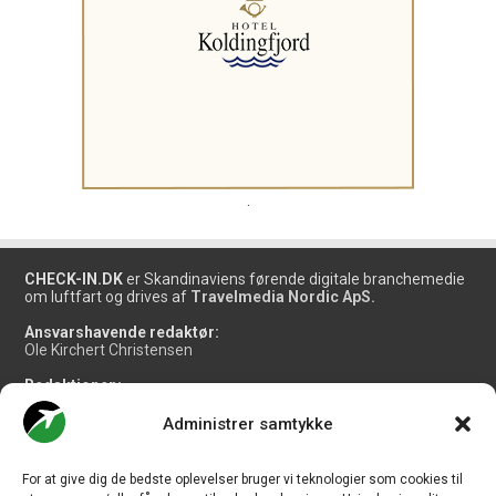
.
CHECK-IN.DK
er Skandinaviens førende digitale branchemedie
om luftfart og drives af
Travelmedia Nordic ApS.
Ansvarshavende redaktør:
Ole Kirchert Christensen
Redaktionen:
Christian Granhøj Skouboe
Henrik Baumgarten
Administrer samtykke
Danny Longhi Andreasen
Mathias Majlund Laursen
For at give dig de bedste oplevelser bruger vi teknologier som cookies til
Salg og jobannoncer: