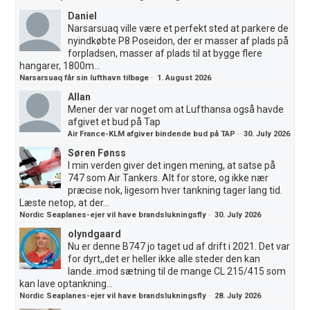
Daniel
Narsarsuaq ville være et perfekt sted at parkere de
nyindkøbte P8 Poseidon, der er masser af plads på
forpladsen, masser af plads til at bygge flere
hangarer, 1800m...
Narsarsuaq får sin lufthavn tilbage
·
1. August 2026
Allan
Mener der var noget om at Lufthansa også havde
afgivet et bud på Tap
Air France-KLM afgiver bindende bud på TAP
·
30. July 2026
Søren Fønss
I min verden giver det ingen mening, at satse på
747 som Air Tankers. Alt for store, og ikke nær
præcise nok, ligesom hver tankning tager lang tid.
Læste netop, at der...
Nordic Seaplanes-ejer vil have brandslukningsfly
·
30. July 2026
olyndgaard
Nu er denne B747 jo taget ud af drift i 2021. Det var
for dyrt,,det er heller ikke alle steder den kan
lande..imod sætning til de mange CL 215/415 som
kan lave optankning...
Nordic Seaplanes-ejer vil have brandslukningsfly
·
28. July 2026