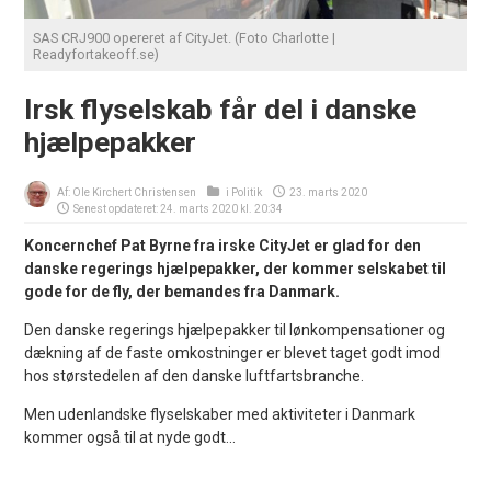
SAS CRJ900 opereret af CityJet. (Foto Charlotte |
Readyfortakeoff.se)
Irsk flyselskab får del i danske
hjælpepakker
Af:
Ole Kirchert Christensen
i
Politik
23. marts 2020
Senest opdateret: 24. marts 2020 kl. 20:34
Koncernchef Pat Byrne fra irske CityJet er glad for den
danske regerings hjælpepakker, der kommer selskabet til
gode for de fly, der bemandes fra Danmark.
Den danske regerings hjælpepakker til lønkompensationer og
dækning af de faste omkostninger er blevet taget godt imod
hos størstedelen af den danske luftfartsbranche.
Men udenlandske flyselskaber med aktiviteter i Danmark
kommer også til at nyde godt...