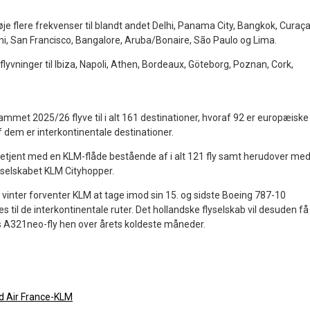
føje flere frekvenser til blandt andet Delhi, Panama City, Bangkok, Curaça
, San Francisco, Bangalore, Aruba/Bonaire, São Paulo og Lima.
 flyvninger til Ibiza, Napoli, Athen, Bordeaux, Göteborg, Poznan, Cork,
grammet 2025/26 flyve til i alt 161 destinationer, hvoraf 92 er europæiske
 dem er interkontinentale destinationer.
 betjent med en KLM-flåde bestående af i alt 121 fly samt herudover me
rselskabet KLM Cityhopper.
vinter forventer KLM at tage imod sin 15. og sidste Boeing 787-10
s til de interkontinentale ruter. Det hollandske flyselskab vil desuden få
bus A321neo-fly hen over årets koldeste måneder.
d Air France-KLM