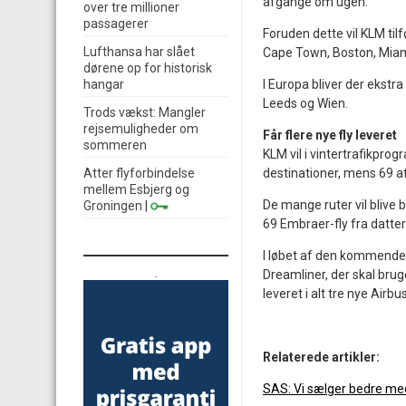
afgange om ugen.
over tre millioner
passagerer
Foruden dette vil KLM til
Lufthansa har slået
Cape Town, Boston, Miami
dørene op for historisk
hangar
I Europa bliver der ekstra
Leeds og Wien.
Trods vækst: Mangler
rejsemuligheder om
Får flere nye fly leveret
sommeren
KLM vil i vintertrafikpro
Atter flyforbindelse
destinationer, mens 69 af
mellem Esbjerg og
De mange ruter vil blive
Groningen
|
69 Embraer-fly fra datte
I løbet af den kommende 
.
Dreamliner, der skal bruge
leveret i alt tre nye Air
Relaterede artikler:
SAS: Vi sælger bedre me