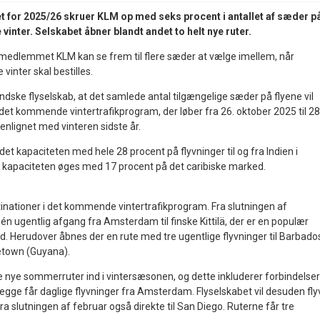
t for 2025/26 skruer KLM op med seks procent i antallet af sæder p
te vinter. Selskabet åbner blandt andet to helt nye ruter.
dlemmet KLM kan se frem til flere sæder at vælge imellem, når
vinter skal bestilles.
ndske flyselskab, at det samlede antal tilgængelige sæder på flyene vil
det kommende vintertrafikprogram, der løber fra 26. oktober 2025 til 28
lignet med vinteren sidste år.
et kapaciteten med hele 28 procent på flyvninger til og fra Indien i
ns kapaciteten øges med 17 procent på det caribiske marked.
stinationer i det kommende vintertrafikprogram. Fra slutningen af
én ugentlig afgang fra Amsterdam til finske Kittilä, der er en populær
nd. Herudover åbnes der en rute med tre ugentlige flyvninger til Barbados
town (Guyana).
 nye sommerruter ind i vintersæsonen, og dette inkluderer forbindelser 
begge får daglige flyvninger fra Amsterdam. Flyselskabet vil desuden fly
ra slutningen af februar også direkte til San Diego. Ruterne får tre