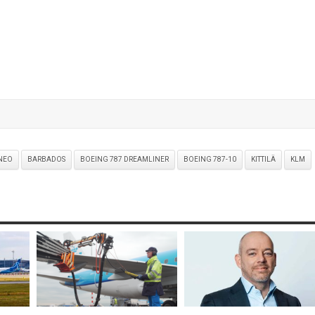
NEO
BARBADOS
BOEING 787 DREAMLINER
BOEING 787-10
KITTILÄ
KLM