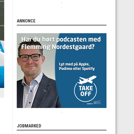
.
.
ANNONCE
.
.
JOBMARKED