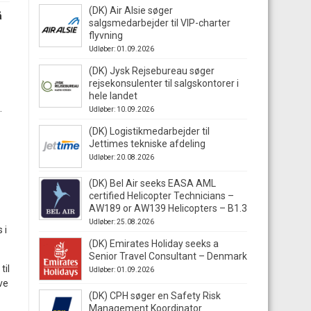
(DK) Air Alsie søger
å
salgsmedarbejder til VIP-charter
flyvning
Udløber: 01.09.2026
(DK) Jysk Rejsebureau søger
rejsekonsulenter til salgskontorer i
hele landet
.
Udløber: 10.09.2026
(DK) Logistikmedarbejder til
Jettimes tekniske afdeling
Udløber: 20.08.2026
(DK) Bel Air seeks EASA AML
certified Helicopter Technicians –
AW189 or AW139 Helicopters – B1.3
Udløber: 25.08.2026
 i
(DK) Emirates Holiday seeks a
Senior Travel Consultant – Denmark
til
Udløber: 01.09.2026
ve
(DK) CPH søger en Safety Risk
Management Koordinator