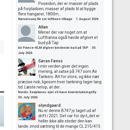
Poseidon, der er masser af plads
på forpladsen, masser af plads til at bygge
flere hangarer, 1800m...
Narsarsuaq får sin lufthavn tilbage
·
1. August 2026
Allan
Mener der var noget om at
Lufthansa også havde afgivet et
bud på Tap
Air France-KLM afgiver bindende bud på TAP
·
30.
July 2026
Søren Fønss
I min verden giver det ingen
mening, at satse på 747 som Air
Tankers. Alt for store, og ikke nær
præcise nok, ligesom hver tankning tager lang
tid. Læste netop, at der...
Nordic Seaplanes-ejer vil have brandslukningsfly
·
30. July 2026
olyndgaard
Nu er denne B747 jo taget ud af
drift i 2021. Det var for dyrt,,det er
heller ikke alle steder den kan
lande..imod sætning til de mange CL 215/415