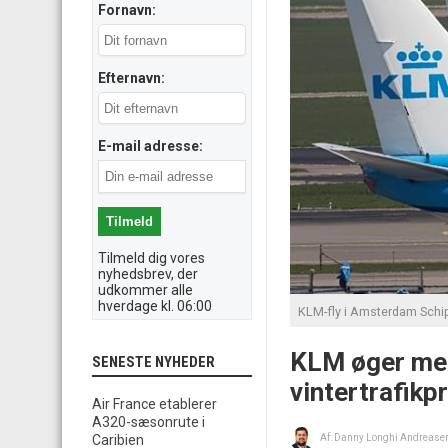
Fornavn:
Efternavn:
E-mail adresse:
Tilmeld dig vores
nyhedsbrev, der
udkommer alle
hverdage kl. 06:00
KLM-fly i Amsterdam Schiph
KLM øger med
SENESTE NYHEDER
vintertrafik
Air France etablerer
A320-sæsonrute i
Caribien
Af:
Danny Longhi Andrease