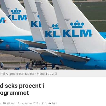
ol Airport. (Foto: Maarten Visser | CC 2.0)
 seks procent i
programmet
n
i
Ruter
18. september 2025 kl. 11:11
Print