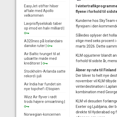
EasyJet-stifter hilser
I vintertrafikprogramme
aftale med Apollo
flyene i forhold til sids
velkommen
Kunderne hos SkyTeam-me
Lavprisflyselskab taber
flyrejsen i den kommende 
op imod en halv milliard
|
Således oplyser det holla
stige med seks procent i 
A320neo på Icelandairs
danske ruter
|
marts 2026. Dette sammen
Air Baltic tvunget til at
KLM opjusterer blandt and
udsætte møde med
forhold til sidste år, me
kreditorer
|
Åbner ny rute til Finland
Stockholm-Arlanda satte
Der bliver to helt nye de
rekord i juli
november vil KLM tilbyde 
Air India har fundet sin
vinterdestination i Lapla
nye topchef i Etiopien
kombination med George
Wizz Air flyver i rødt
KLM vil desuden forlænge
trods højere omsætning
|
Exeter og Ljubljana, der 
direkte til Hyderabad og f
Norwegian-koncernen