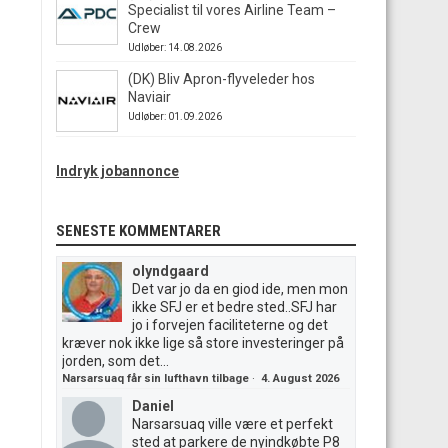
Specialist til vores Airline Team –
Crew
Udløber: 14.08.2026
(DK) Bliv Apron-flyveleder hos
Naviair
Udløber: 01.09.2026
Indryk jobannonce
SENESTE KOMMENTARER
olyndgaard
Det var jo da en giod ide, men mon
ikke SFJ er et bedre sted..SFJ har
jo i forvejen faciliteterne og det
kræver nok ikke lige så store investeringer på
jorden, som det...
Narsarsuaq får sin lufthavn tilbage
·
4. August 2026
Daniel
Narsarsuaq ville være et perfekt
sted at parkere de nyindkøbte P8