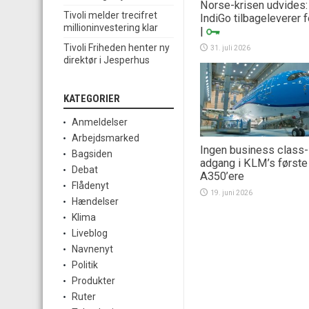
Norse-krisen udvides:
Tivoli melder trecifret
IndiGo tilbageleverer 
millioninvestering klar
|
Tivoli Friheden henter ny
31. juli 2026
direktør i Jesperhus
KATEGORIER
Anmeldelser
Arbejdsmarked
Ingen business class-
Bagsiden
adgang i KLM’s første
Debat
A350’ere
Flådenyt
19. juni 2026
Hændelser
Klima
Liveblog
Navnenyt
Politik
Produkter
Ruter