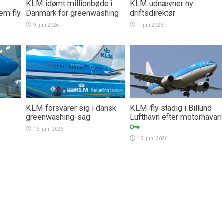
KLM idømt millionbøde i
KLM udnævner ny
fem fly
Danmark for greenwashing
driftsdirektør
9. juli 2026
1. juli 2026
KLM forsvarer sig i dansk
KLM-fly stadig i Billund
greenwashing-sag
Lufthavn efter motorhavari
16. juni 2026
15. juni 2026