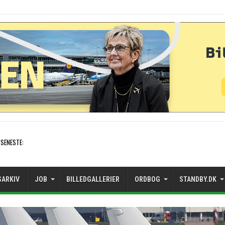
SENESTE:
Air France etablerer A320-sæsonrute i Ca
SARKIV
JOB
BILLEDGALLERIER
ORDBOG
STANDBY.DK