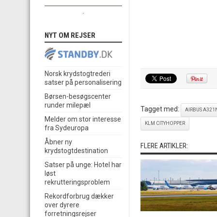
.
NYT OM REJSER
Norsk krydstogtrederi
satser på personalisering
Børsen-besøgscenter
runder milepæl
Tagget med:
AIRBUS A321
Melder om stor interesse
KLM CITYHOPPER
fra Sydeuropa
Åbner ny
FLERE ARTIKLER:
krydstogtdestination
Satser på unge: Hotel har
løst
rekrutteringsproblem
Rekordforbrug dækker
over dyrere
forretningsrejser