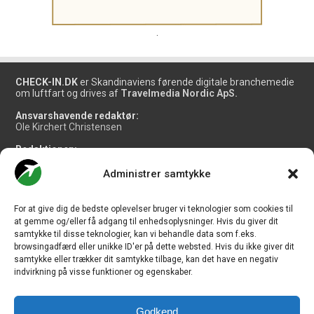
.
CHECK-IN.DK
er Skandinaviens førende digitale branchemedie
om luftfart og drives af
Travelmedia Nordic ApS.
Ansvarshavende redaktør:
Ole Kirchert Christensen
Redaktionen:
Christian Granhøj Skouboe
Henrik Baumgarten
Administrer samtykke
Danny Longhi Andreasen
Mathias Majlund Laursen
For at give dig de bedste oplevelser bruger vi teknologier som cookies til
Salg og jobannoncer:
at gemme og/eller få adgang til enhedsoplysninger. Hvis du giver dit
salg@travelmedianordic.com
samtykke til disse teknologier, kan vi behandle data som f.eks.
browsingadfærd eller unikke ID'er på dette websted. Hvis du ikke giver dit
samtykke eller trækker dit samtykke tilbage, kan det have en negativ
Vi tager ansvar for indholdet og er tilmeldt
indvirkning på visse funktioner og egenskaber.
Godkend