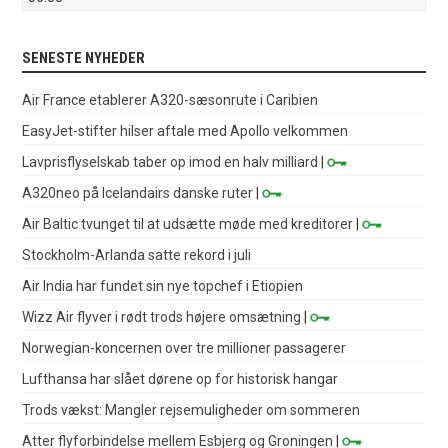
SENESTE NYHEDER
Air France etablerer A320-sæsonrute i Caribien
EasyJet-stifter hilser aftale med Apollo velkommen
Lavprisflyselskab taber op imod en halv milliard
|
A320neo på Icelandairs danske ruter
|
Air Baltic tvunget til at udsætte møde med kreditorer
|
Stockholm-Arlanda satte rekord i juli
Air India har fundet sin nye topchef i Etiopien
Wizz Air flyver i rødt trods højere omsætning
|
Norwegian-koncernen over tre millioner passagerer
Lufthansa har slået dørene op for historisk hangar
Trods vækst: Mangler rejsemuligheder om sommeren
Atter flyforbindelse mellem Esbjerg og Groningen
|