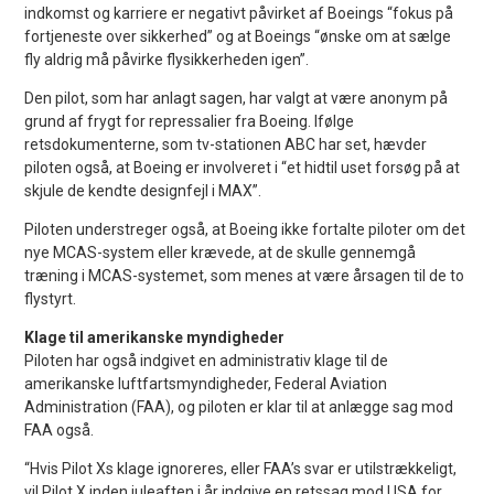
indkomst og karriere er negativt påvirket af Boeings “fokus på
fortjeneste over sikkerhed” og at Boeings “ønske om at sælge
fly aldrig må påvirke flysikkerheden igen”.
Den pilot, som har anlagt sagen, har valgt at være anonym på
grund af frygt for repressalier fra Boeing. Ifølge
retsdokumenterne, som tv-stationen ABC har set, hævder
piloten også, at Boeing er involveret i “et hidtil uset forsøg på at
skjule de kendte designfejl i MAX”.
Piloten understreger også, at Boeing ikke fortalte piloter om det
nye MCAS-system eller krævede, at de skulle gennemgå
træning i MCAS-systemet, som menes at være årsagen til de to
flystyrt.
Klage til amerikanske myndigheder
Piloten har også indgivet en administrativ klage til de
amerikanske luftfartsmyndigheder, Federal Aviation
Administration (FAA), og piloten er klar til at anlægge sag mod
FAA også.
“Hvis Pilot Xs klage ignoreres, eller FAA’s svar er utilstrækkeligt,
vil Pilot X inden juleaften i år indgive en retssag mod USA for