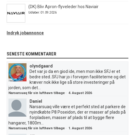
(DK) Bliv Apron-flyveleder hos Naviair
Udløber: 01.09.2026
Indryk jobannonce
SENESTE KOMMENTARER
olyndgaard
Det var jo da en giod ide, men mon ikke SFJ er et
bedre sted..SFJ har jo i forvejen faciliteterne og det
kræver nok ikke lige så store investeringer på
jorden, som det...
Narsarsuaq får sin lufthavn tilbage
·
4. August 2026
Daniel
Narsarsuaq ville være et perfekt sted at parkere de
nyindkøbte P8 Poseidon, der er masser af plads på
forpladsen, masser af plads til at bygge flere
hangarer, 1800m...
Narsarsuaq får sin lufthavn tilbage
·
1. August 2026