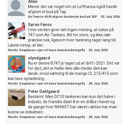
Allan
Mener der var noget om at Lufthansa også havde
afgivet et bud på Tap
Air France-KLM afgiver bindende bud på TAP
·
30. July 2026
Søren Fønss
I min verden giver det ingen mening, at satse på
747 som Air Tankers. Alt for store, og ikke nær
præcise nok, ligesom hver tankning tager lang tid.
Læste netop, at der...
Nordic Seaplanes-ejer vil have brandslukningsfly
·
30. July 2026
olyndgaard
Nu er denne B747 jo taget ud af drift i 2021. Det var
for dyrt,,det er heller ikke alle steder den kan
lande..imod sætning til de mange CL 215/415 som
kan lave optankning...
Nordic Seaplanes-ejer vil have brandslukningsfly
·
28. July 2026
Peter Dahlgaard
Bestemt. Men DC10 tankeren kan kun det halve i
indsats, de franske dash 8 er en dråbe i havet og
de gange hvor N944ST har været i aktion har man
kunne se indsatsen....
Nordic Seaplanes-ejer vil have brandslukningsfly
·
28. July 2026