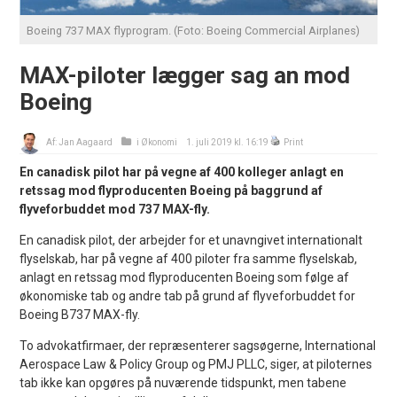
Boeing 737 MAX flyprogram. (Foto: Boeing Commercial Airplanes)
MAX-piloter lægger sag an mod
Boeing
Af:
Jan Aagaard
i
Økonomi
1. juli 2019 kl. 16:19
Print
En canadisk pilot har på vegne af 400 kolleger anlagt en
retssag mod flyproducenten Boeing på baggrund af
flyveforbuddet mod 737 MAX-fly.
En canadisk pilot, der arbejder for et unavngivet internationalt
flyselskab, har på vegne af 400 piloter fra samme flyselskab,
anlagt en retssag mod flyproducenten Boeing som følge af
økonomiske tab og andre tab på grund af flyveforbuddet for
Boeing ​​B737 MAX-fly.
To advokatfirmaer, der repræsenterer sagsøgerne, International
Aerospace Law & Policy Group og PMJ PLLC, siger, at piloternes
tab ikke kan opgøres på nuværende tidspunkt, men tabene