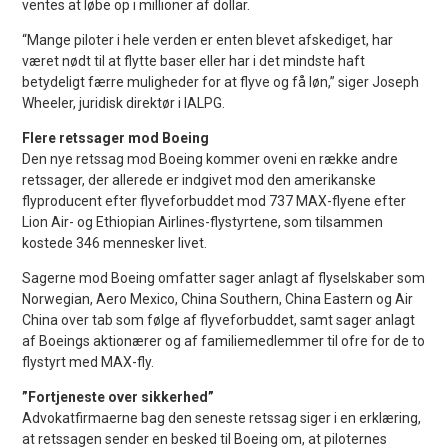
ventes at løbe op i millioner af dollar.
“Mange piloter i hele verden er enten blevet afskediget, har
været nødt til at flytte baser eller har i det mindste haft
betydeligt færre muligheder for at flyve og få løn,” siger Joseph
Wheeler, juridisk direktør i IALPG.
Flere retssager mod Boeing
Den nye retssag mod Boeing kommer oveni en række andre
retssager, der allerede er indgivet mod den amerikanske
flyproducent efter flyveforbuddet mod 737 MAX-flyene efter
Lion Air- og Ethiopian Airlines-flystyrtene, som tilsammen
kostede 346 mennesker livet.
Sagerne mod Boeing omfatter sager anlagt af flyselskaber som
Norwegian, Aero Mexico, China Southern, China Eastern og Air
China over tab som følge af flyveforbuddet, samt sager anlagt
af Boeings aktionærer og af familiemedlemmer til ofre for de to
flystyrt med MAX-fly.
”Fortjeneste over sikkerhed”
Advokatfirmaerne bag den seneste retssag siger i en erklæring,
at retssagen sender en besked til Boeing om, at piloternes