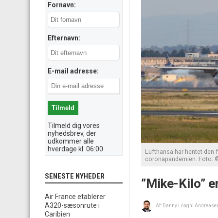
Fornavn:
Efternavn:
E-mail adresse:
Tilmeld dig vores
nyhedsbrev, der
udkommer alle
hverdage kl. 06:00
Lufthansa har hentet den fø
coronapandemien. Foto: ©
SENESTE NYHEDER
”Mike-Kilo” e
Air France etablerer
A320-sæsonrute i
Af:
Danny Longhi Andrease
Caribien