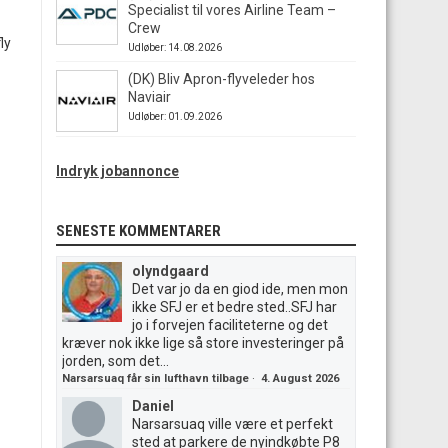
Specialist til vores Airline Team –
Crew
ly
Udløber: 14.08.2026
(DK) Bliv Apron-flyveleder hos
Naviair
Udløber: 01.09.2026
Indryk jobannonce
SENESTE KOMMENTARER
olyndgaard
Det var jo da en giod ide, men mon
ikke SFJ er et bedre sted..SFJ har
jo i forvejen faciliteterne og det
kræver nok ikke lige så store investeringer på
jorden, som det...
Narsarsuaq får sin lufthavn tilbage
·
4. August 2026
Daniel
Narsarsuaq ville være et perfekt
sted at parkere de nyindkøbte P8