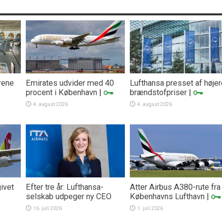
rene
Emirates udvider med 40
Lufthansa presset af højer
procent i København
|
brændstofpriser
|
4. august 2026
4. august 2026
ivet
Efter tre år: Lufthansa-
Atter Airbus A380-rute fra
selskab udpeger ny CEO
Københavns Lufthavn
|
16. juli 2026
1. juli 2026