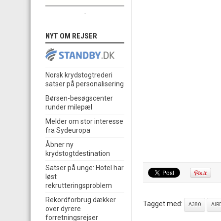
.
NYT OM REJSER
Norsk krydstogtrederi
satser på personalisering
Børsen-besøgscenter
runder milepæl
Melder om stor interesse
fra Sydeuropa
Åbner ny
krydstogtdestination
Satser på unge: Hotel har
løst
rekrutteringsproblem
Rekordforbrug dækker
Tagget med:
A380
AIR
over dyrere
forretningsrejser