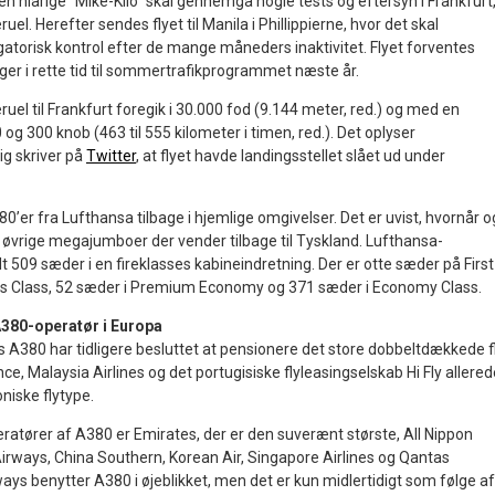
den niårige ”Mike-Kilo” skal gennemgå nogle tests og eftersyn i Frankfurt
uel. Herefter sendes flyet til Manila i Phillippierne, hvor det skal
atorisk kontrol efter de mange måneders inaktivitet. Flyet forventes
inger i rette tid til sommertrafikprogrammet næste år.
ruel til Frankfurt foregik i 30.000 fod (9.144 meter, red.) og med en
g 300 knob (463 til 555 kilometer i timen, red.). Det oplyser
ig skriver på
Twitter
, at flyet havde landingsstellet slået ud under
’er fra Lufthansa tilbage i hjemlige omgivelser. Det er uvist, hvornår o
øvrige megajumboer der vender tilbage til Tyskland. Lufthansa-
lt 509 sæder i en fireklasses kabineindretning. Der er otte sæder på First
ess Class, 52 sæder i Premium Economy og 371 sæder i Economy Class.
A380-operatør i Europa
s A380 har tidligere besluttet at pensionere det store dobbeltdækkede fl
ce, Malaysia Airlines og det portugisiske flyleasingselskab Hi Fly allered
niske flytype.
atører af A380 er Emirates, der er den suverænt største, All Nippon
Airways, China Southern, Korean Air, Singapore Airlines og Qantas
ys benytter A380 i øjeblikket, men det er kun midlertidigt som følge af