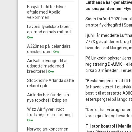
Lufthansa har genaktive
EasyJet-stifter hilser
coronapandemien. Flyet
aftale med Apollo
velkommen
Siden foråret 2020 har al
en stor flykirkegård i Spa
Lavprisflyselskab taber
op imod en halv milliard
|
I juni i år meddelte Luftha
777X gør, at der er brug fo
A320neo på Icelandairs
hvor det skal klargøres, 
danske ruter
|
På
LinkedIn
oplyser Jens 
Air Baltic tvunget til at
registrering
D-AIMK
– ell
udsætte møde med
cirka 30 måneder i Teru
kreditorer
|
Stockholm-Arlanda satte
”Beslutningen om at få he
rekord i juli
år havde været. I et stykk
bestilt til at erstatte A3
Air India har fundet sin
efterspørgsel på langdist
nye topchef i Etiopien
Wizz Air flyver i rødt
”Derfor har vi brug for en
trods højere omsætning
|
vores gæster og besætnin
Til stor kontrol i Manila
Norwegian-koncernen