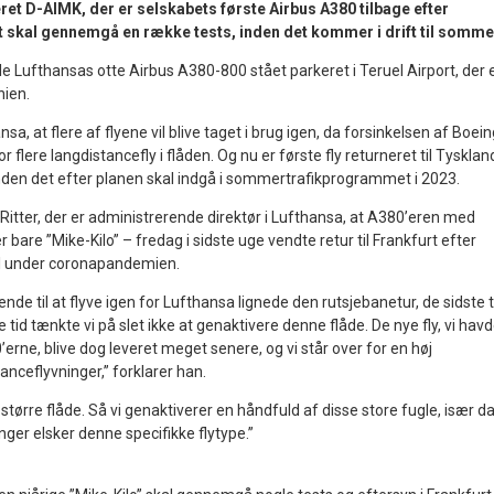
ret D-AIMK, der er selskabets første Airbus A380 tilbage efter
 skal gennemgå en række tests, inden det kommer i drift til somme
le Lufthansas otte Airbus A380-800 stået parkeret i Teruel Airport, der 
nien.
nsa, at flere af flyene vil blive taget i brug igen, da forsinkelsen af Boei
r flere langdistancefly i flåden. Og nu er første fly returneret til Tysklan
inden det efter planen skal indgå i sommertrafikprogrammet i 2023.
Ritter, der er administrerende direktør i Lufthansa, at A380’eren med
er bare ”Mike-Kilo” – fredag i sidste uge vendte retur til Frankfurt efter
el under coronapandemien.
nde til at flyve igen for Lufthansa lignede den rutsjebanetur, de sidste 
e tid tænkte vi på slet ikke at genaktivere denne flåde. De nye fly, vi hav
80’erne, blive dog leveret meget senere, og vi står over for en høj
anceflyvninger,” forklarer han.
 større flåde. Så vi genaktiverer en håndfuld af disse store fugle, især d
ger elsker denne specifikke flytype.”