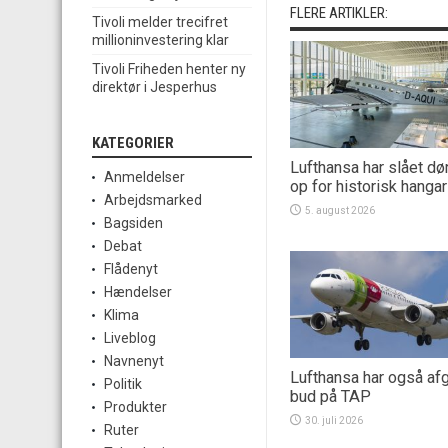
FLERE ARTIKLER:
Tivoli melder trecifret
millioninvestering klar
Tivoli Friheden henter ny
direktør i Jesperhus
KATEGORIER
Lufthansa har slået dø
Anmeldelser
op for historisk hangar
Arbejdsmarked
5. august 2026
Bagsiden
Debat
Flådenyt
Hændelser
Klima
Liveblog
Navnenyt
Lufthansa har også afg
Politik
bud på TAP
Produkter
30. juli 2026
Ruter