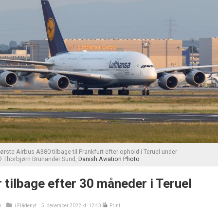
rste Airbus A380 tilbage til Frankfurt efter ophold i Teruel under
 Thorbjørn Brunander Sund,
Danish Aviation Photo
r tilbage efter 30 måneder i Teruel
n
i
Flådenyt
5. december 2022 kl. 12:43
Print