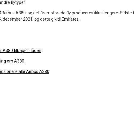
andre flytyper.
54 Airbus A380, og det firemotorede fly produceres ikke længere. Sidste f
6. december 2021, og dette gik til Emirates.
r A380 tilbage i flåden
ning om A380
ensionere alle Airbus A380