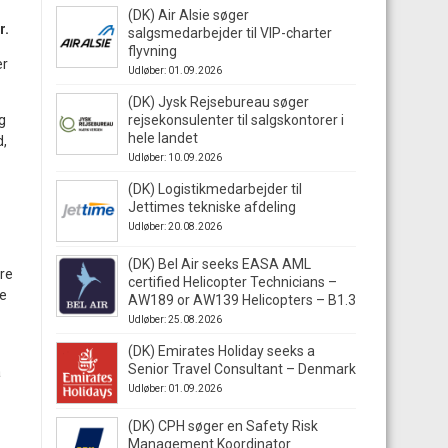
(DK) Air Alsie søger
r.
salgsmedarbejder til VIP-charter
flyvning
er
Udløber: 01.09.2026
(DK) Jysk Rejsebureau søger
ng
rejsekonsulenter til salgskontorer i
hele landet
d,
Udløber: 10.09.2026
(DK) Logistikmedarbejder til
Jettimes tekniske afdeling
Udløber: 20.08.2026
(DK) Bel Air seeks EASA AML
tre
certified Helicopter Technicians –
de
AW189 or AW139 Helicopters – B1.3
Udløber: 25.08.2026
(DK) Emirates Holiday seeks a
Senior Travel Consultant – Denmark
a
Udløber: 01.09.2026
(DK) CPH søger en Safety Risk
Management Koordinator