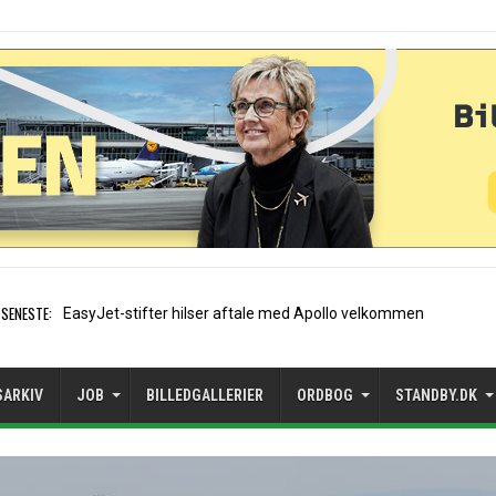
SENESTE:
Air France etablerer A320-s
SARKIV
JOB
BILLEDGALLERIER
ORDBOG
STANDBY.DK