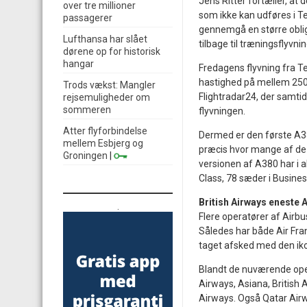
Jens Ritter fortæller, at 
over tre millioner
som ikke kan udføres i Ter
passagerer
gennemgå en større oblig
Lufthansa har slået
tilbage til træningsflyvn
dørene op for historisk
hangar
Fredagens flyvning fra Te
hastighed på mellem 250 o
Trods vækst: Mangler
Flightradar24, der samtid
rejsemuligheder om
sommeren
flyvningen.
Atter flyforbindelse
Dermed er den første A380
mellem Esbjerg og
præcis hvor mange af de 
Groningen
|
versionen af A380 har i a
Class, 78 sæder i Busin
British Airways eneste 
.
Flere operatører af Airbu
Således har både Air Fran
taget afsked med den iko
Blandt de nuværende oper
Airways, Asiana, British 
Airways. Også Qatar Airwa