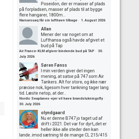
Poseidon, der er masser af plads
på forpladsen, masser af plads til at bygge
flere hangarer, 1800m...
Narsarsuaq får sin lufthavn tilbage
·
1. August 2026
Allan
Mener der var noget om at
Lufthansa også havde afgivet et
bud på Tap
Air France-KLM afgiver bindende bud på TAP
·
30.
July 2026
Søren Fønss
I min verden giver det ingen
mening, at satse på 747 som Air
Tankers. Alt for store, og ikke nær
præcise nok, ligesom hver tankning tager lang
tid. Læste netop, at der...
Nordic Seaplanes-ejer vil have brandslukningsfly
·
30. July 2026
olyndgaard
Nu er denne B747 jo taget ud af
drift i 2021. Det var for dyrt,,det er
heller ikke alle steder den kan
lande..imod sætning til de mange CL 215/415