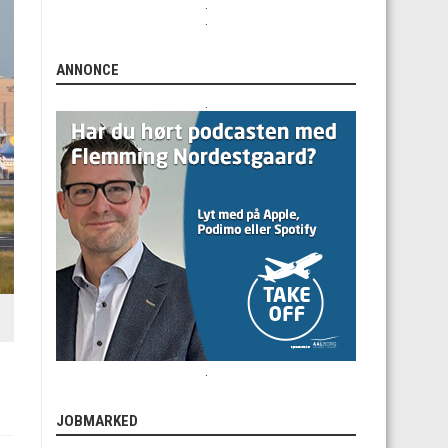
.
.
ANNONCE
.
.
JOBMARKED