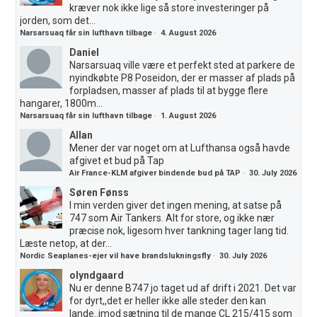
kræver nok ikke lige så store investeringer på
jorden, som det...
Narsarsuaq får sin lufthavn tilbage
·
4. August 2026
Daniel
Narsarsuaq ville være et perfekt sted at parkere de
nyindkøbte P8 Poseidon, der er masser af plads på
forpladsen, masser af plads til at bygge flere
hangarer, 1800m...
Narsarsuaq får sin lufthavn tilbage
·
1. August 2026
Allan
Mener der var noget om at Lufthansa også havde
afgivet et bud på Tap
Air France-KLM afgiver bindende bud på TAP
·
30. July 2026
Søren Fønss
I min verden giver det ingen mening, at satse på
747 som Air Tankers. Alt for store, og ikke nær
præcise nok, ligesom hver tankning tager lang tid.
Læste netop, at der...
Nordic Seaplanes-ejer vil have brandslukningsfly
·
30. July 2026
olyndgaard
Nu er denne B747 jo taget ud af drift i 2021. Det var
for dyrt,,det er heller ikke alle steder den kan
lande..imod sætning til de mange CL 215/415 som