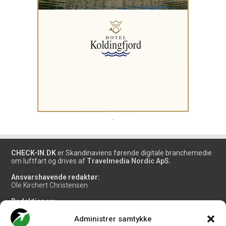
.
CHECK-IN.DK
er Skandinaviens førende digitale branchemedie
om luftfart og drives af
Travelmedia Nordic ApS.
Ansvarshavende redaktør:
Ole Kirchert Christensen
Redaktionen:
Christian Granhøj Skouboe
Henrik Baumgarten
Administrer samtykke
Danny Longhi Andreasen