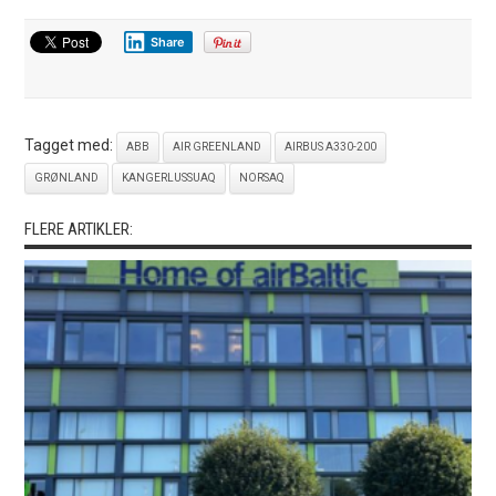
Share
Tagget med:
ABB
AIR GREENLAND
AIRBUS A330-200
GRØNLAND
KANGERLUSSUAQ
NORSAQ
FLERE ARTIKLER: