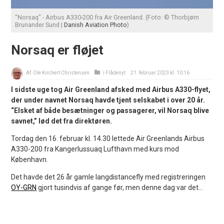
"Norsaq" - Airbus A330-200 fra Air Greenland. (Foto: © Thorbjørn
Brunander Sund |
Danish Aviation Photo
)
Norsaq er fløjet
Af:
Ole Kirchert Christensen
i
Flådenyt
21. februar 2023 kl. 10:16
I sidste uge tog Air Greenland afsked med Airbus A330-flyet,
der under navnet Norsaq havde tjent selskabet i over 20 år.
“Elsket af både besætninger og passagerer, vil Norsaq blive
savnet,” lød det fra direktøren.
Tordag den 16. februar kl. 14.30 lettede Air Greenlands Airbus
A330-200 fra Kangerlussuaq Lufthavn med kurs mod
København.
Det havde det 26 år gamle langdistancefly med registreringen
OY-GRN
gjort tusindvis af gange før, men denne dag var det...