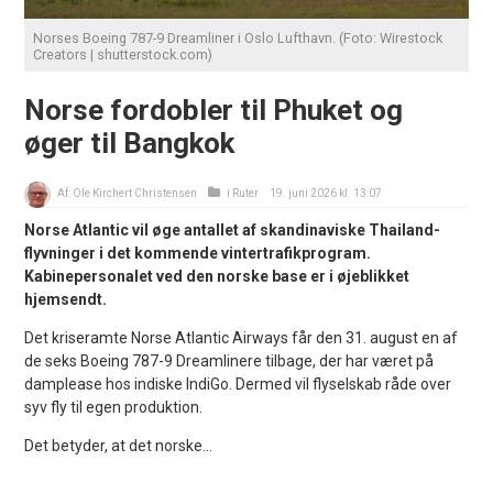
Norses Boeing 787-9 Dreamliner i Oslo Lufthavn. (Foto: Wirestock
Creators | shutterstock.com)
Norse fordobler til Phuket og
øger til Bangkok
Af:
Ole Kirchert Christensen
i
Ruter
19. juni 2026 kl. 13:07
Norse Atlantic vil øge antallet af skandinaviske Thailand-
flyvninger i det kommende vintertrafikprogram.
Kabinepersonalet ved den norske base er i øjeblikket
hjemsendt.
Det kriseramte Norse Atlantic Airways får den 31. august en af
de seks Boeing 787-9 Dreamlinere tilbage, der har været på
damplease hos indiske IndiGo. Dermed vil flyselskab råde over
syv fly til egen produktion.
Det betyder, at det norske...