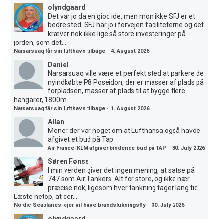
olyndgaard
Det var jo da en giod ide, men mon ikke SFJ er et
bedre sted..SFJ har jo i forvejen faciliteterne og det
kræver nok ikke lige så store investeringer på
jorden, som det...
Narsarsuaq får sin lufthavn tilbage
·
4. August 2026
Daniel
Narsarsuaq ville være et perfekt sted at parkere de
nyindkøbte P8 Poseidon, der er masser af plads på
forpladsen, masser af plads til at bygge flere
hangarer, 1800m...
Narsarsuaq får sin lufthavn tilbage
·
1. August 2026
Allan
Mener der var noget om at Lufthansa også havde
afgivet et bud på Tap
Air France-KLM afgiver bindende bud på TAP
·
30. July 2026
Søren Fønss
I min verden giver det ingen mening, at satse på
747 som Air Tankers. Alt for store, og ikke nær
præcise nok, ligesom hver tankning tager lang tid.
Læste netop, at der...
Nordic Seaplanes-ejer vil have brandslukningsfly
·
30. July 2026
olyndgaard